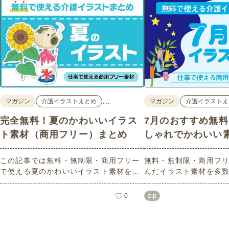
…
マガジン
介護イラストまとめ
マガジン
介護イラストま
完全無料！夏のかわいいイラス
7月のおすすめ無
ト素材（商用フリー）まとめ
しゃれでかわいい
この記事では無料・無制限・商用フリー
無料・無制限・商用フリ
で使える夏のかわいいイラスト素材を多
んだイラスト素材を多
数ご紹介いたします。夏の花であるひま
どれも印刷に適した解
わりや朝顔、夏祭り、花火、七夕など夏
なしで自由に使える素材
zip
0
ならではのかわいいイラストをご用意！
もご利用いただけます
ポスターやパンフレットなどで使いやす
さい。
いテイストなので、ぜひご活用くださ