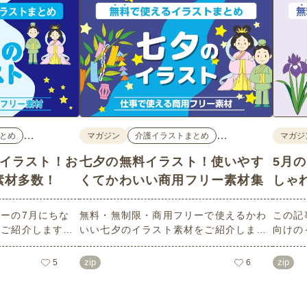
…
…
とめ
マガジン
介護イラストまとめ
マガジ
料イラスト！お
七夕の無料イラスト！使いやす
5月
素材多数！
くてかわいい商用フリー素材集
しゃ
ーの7月にちな
無料・無制限・商用フリーで使えるかわ
この記
数ご紹介します。
いい七夕のイラスト素材をご紹介しま
向けの
像度で、点数制限
す。短冊の印刷用テンプレート、飾り文
す。商
ばかり♪どなたで
字、使いやすいフレーム素材など多種多
ラスト
zip
zip
5
6
！ぜひご活用くだ
様なイラストをご用意。学校や会社、老
節句）
人ホームやデイサービスなどの介護施
ラスト
設、ご自宅などで気軽にお使いくださ
素材な