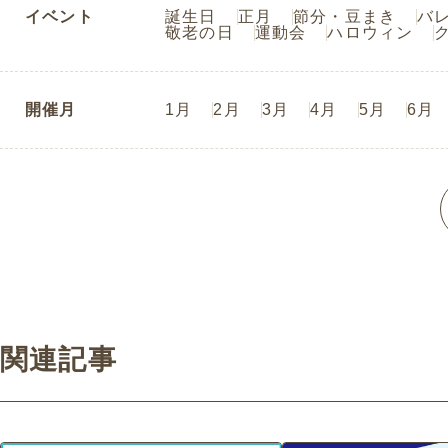
イベント
誕生日
正月
節分・豆まき
バ
敬老の日
運動会
ハロウィン
開催月
1月
2月
3月
4月
5月
6月
関連記事