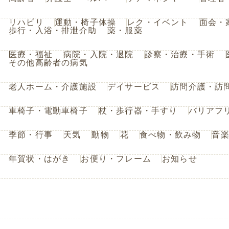
リハビリ
運動・椅子体操
レク・イベント
面会・
歩行・入浴・排泄介助
薬・服薬
医療・福祉
病院・入院・退院
診察・治療・手術
その他高齢者の病気
老人ホーム・介護施設
デイサービス
訪問介護・訪
車椅子・電動車椅子
杖・歩行器・手すり
バリアフ
季節・行事
天気
動物
花
食べ物・飲み物
音
年賀状・はがき
お便り・フレーム
お知らせ