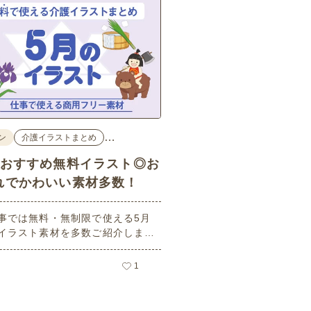
…
ン
介護イラストまとめ
のおすすめ無料イラスト◎お
れでかわいい素材多数！
事では無料・無制限で使える5月
イラスト素材を多数ご紹介しま
用フリーの可愛くておしゃれなイ
素材が多数！こどもの日（端午の
1
や母の日などの5月ならではのイ
ばかりです。使いやすい透明背景
ので、ぜひパンフレットやお便り