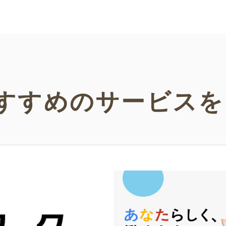
い。
などの
い！
すすめの
サービスを