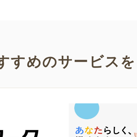
い。
などの
い！
すすめの
サービスを