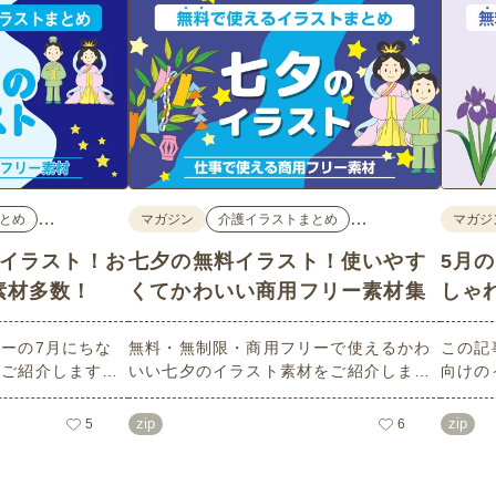
…
…
とめ
マガジン
介護イラストまとめ
マガジ
料イラスト！お
七夕の無料イラスト！使いやす
5月
素材多数！
くてかわいい商用フリー素材集
しゃ
ーの7月にちな
無料・無制限・商用フリーで使えるかわ
この記
数ご紹介します。
いい七夕のイラスト素材をご紹介しま
向けの
像度で、点数制限
す。短冊の印刷用テンプレート、飾り文
す。商
ばかり♪どなたで
字、使いやすいフレーム素材など多種多
ラスト
zip
zip
5
6
！ぜひご活用くだ
様なイラストをご用意。学校や会社、老
節句）
人ホームやデイサービスなどの介護施
ラスト
設、ご自宅などで気軽にお使いくださ
素材な