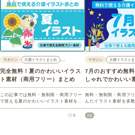
…
マガジン
介護イラストまとめ
マガジン
介護イラストま
完全無料！夏のかわいいイラス
7月のおすすめ無
ト素材（商用フリー）まとめ
しゃれでかわいい
この記事では無料・無制限・商用フリー
無料・無制限・商用フリ
で使える夏のかわいいイラスト素材を多
んだイラスト素材を多
数ご紹介いたします。夏の花であるひま
どれも印刷に適した解
わりや朝顔、夏祭り、花火、七夕など夏
なしで自由に使える素材
zip
0
ならではのかわいいイラストをご用意！
もご利用いただけます
ポスターやパンフレットなどで使いやす
さい。
いテイストなので、ぜひご活用くださ