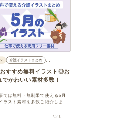
…
ン
介護イラストまとめ
のおすすめ無料イラスト◎お
れでかわいい素材多数！
事では無料・無制限で使える5月
イラスト素材を多数ご紹介しま
用フリーの可愛くておしゃれなイ
素材が多数！こどもの日（端午の
1
や母の日などの5月ならではのイ
ばかりです。使いやすい透明背景
ので、ぜひパンフレットやお便り