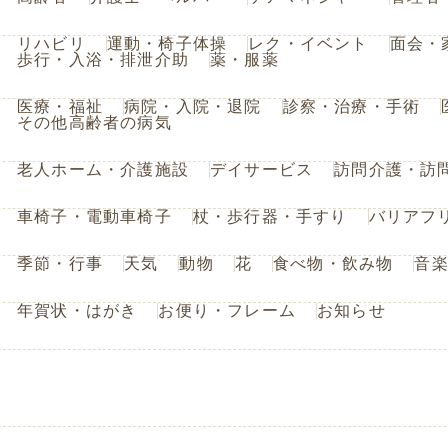
リハビリ
運動・椅子体操
レク・イベント
面会・
歩行・入浴・排泄介助
薬・服薬
医療・福祉
病院・入院・退院
診察・治療・手術
その他高齢者の病気
老人ホーム・介護施設
デイサービス
訪問介護・訪
車椅子・電動車椅子
杖・歩行器・手すり
バリアフ
季節・行事
天気
動物
花
食べ物・飲み物
音
年賀状・はがき
お便り・フレーム
お知らせ