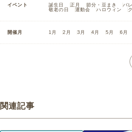
イベント
誕生日
正月
節分・豆まき
バ
敬老の日
運動会
ハロウィン
開催月
1月
2月
3月
4月
5月
6月
関連記事