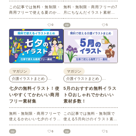
この記事では無料・無制限・
無料・無制限・商用フリーの7
商用フリーで使える夏のかわ
月にちなんだイラスト素材を
いいイラスト素材を多数ご紹
多数ご紹介します。どれも印
介いたします。夏の花である
刷に適した解像度で、点数制
0
zip
5
ひまわりや朝顔、夏祭り、花
限なしで自由に使える素材ば
火、七夕など夏ならではのか
かり♪どなたでもご利用いただ
わいいイラストをご用意！ポ
けます！ぜひご活用くださ
スターやパンフレットなどで
い。
使いやすいテイストなので、
ぜひご活用ください。
マガジン
マガジン
…
…
介護イラストまとめ
介護イラストまとめ
七夕の無料イラスト！使
5月のおすすめ無料イラス
いやすくてかわいい商用
ト◎おしゃれでかわいい
フリー素材集
素材多数！
無料・無制限・商用フリーで
この記事では無料・無制限で
使えるかわいい七夕のイラス
使える5月向けのイラスト素材
ト素材をご紹介します。短冊
を多数ご紹介します。商用フ
の印刷用テンプレート、飾り
リーの可愛くておしゃれなイ
zip
6
zip
1
文字、使いやすいフレーム素
ラスト素材が多数！こどもの