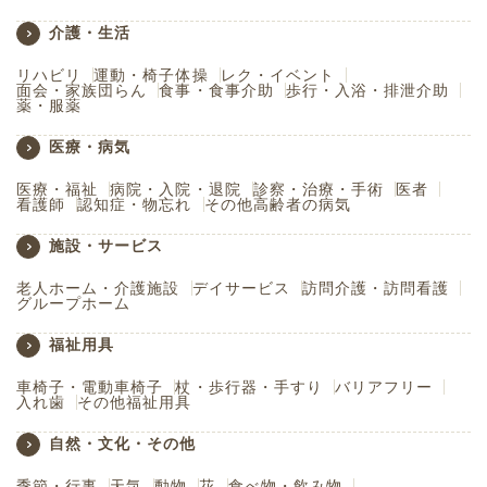
介護・生活
リハビリ
運動・椅子体操
レク・イベント
面会・家族団らん
食事・食事介助
歩行・入浴・排泄介助
薬・服薬
医療・病気
医療・福祉
病院・入院・退院
診察・治療・手術
医者
看護師
認知症・物忘れ
その他高齢者の病気
施設・サービス
老人ホーム・介護施設
デイサービス
訪問介護・訪問看護
グループホーム
福祉用具
車椅子・電動車椅子
杖・歩行器・手すり
バリアフリー
入れ歯
その他福祉用具
自然・文化・その他
季節・行事
天気
動物
花
食べ物・飲み物