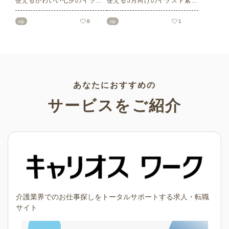
使えるかわいい七夕のイラス
使える5月向けのイラスト素材
ト素材をご紹介します。短冊
を多数ご紹介します。商用フ
の印刷用テンプレート、飾り
リーの可愛くておしゃれなイ
zip
6
zip
1
文字、使いやすいフレーム素
ラスト素材が多数！こどもの
材など多種多様なイラストを
日（端午の節句）や母の日な
ご用意。学校や会社、老人ホ
どの5月ならではのイラストば
ームやデイサービスなどの介
かりです。使いやすい透明背
護施設、ご自宅などで気軽に
景素材なので、ぜひパンフレ
お使いください。
ットやお便りなどのさまざま
なシーンでご活用ください！
あなたにおすすめの
サービスをご紹介
介護業界でのお仕事探しをトータルサポートする求人・転職
サイト