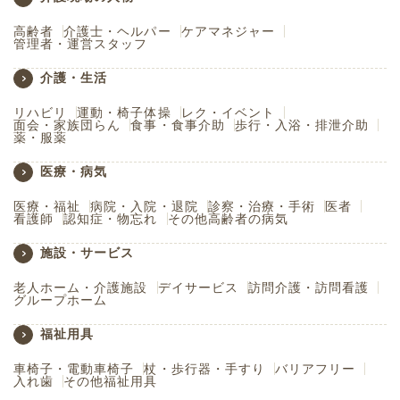
高齢者
介護士・ヘルパー
ケアマネジャー
管理者・運営スタッフ
介護・生活
リハビリ
運動・椅子体操
レク・イベント
面会・家族団らん
食事・食事介助
歩行・入浴・排泄介助
薬・服薬
医療・病気
医療・福祉
病院・入院・退院
診察・治療・手術
医者
看護師
認知症・物忘れ
その他高齢者の病気
施設・サービス
老人ホーム・介護施設
デイサービス
訪問介護・訪問看護
グループホーム
福祉用具
車椅子・電動車椅子
杖・歩行器・手すり
バリアフリー
入れ歯
その他福祉用具