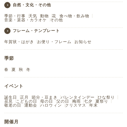
自然・文化・その他
季節・行事
天気
動物
花
食べ物・飲み物
音楽・楽器・カラオケ
その他
フレーム・テンプレート
年賀状・はがき
お便り・フレーム
お知らせ
季節
春
夏
秋
冬
イベント
誕生日
正月
節分・豆まき
バレンタインデー
ひな祭り
花見
こどもの日
母の日
父の日
梅雨
七夕
夏祭り
敬老の日
運動会
ハロウィン
クリスマス
年末
開催月