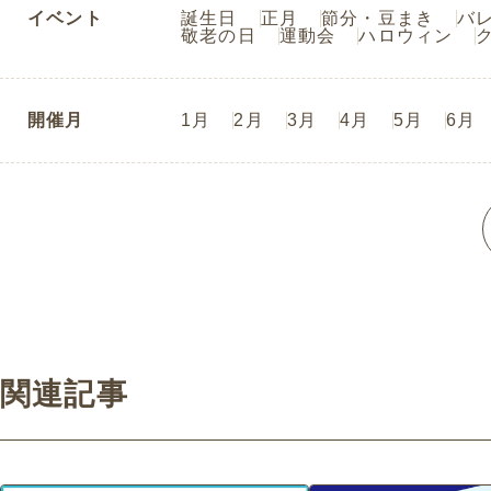
イベント
誕生日
正月
節分・豆まき
バ
敬老の日
運動会
ハロウィン
開催月
1月
2月
3月
4月
5月
6月
関連記事