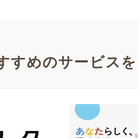
い。
などの
い！
すすめの
サービスを