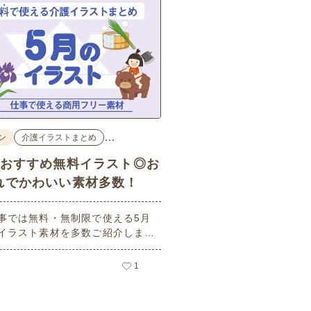
…
ン
介護イラストまとめ
のおすすめ無料イラスト◎お
れでかわいい素材多数！
事では無料・無制限で使える5月
イラスト素材を多数ご紹介しま
用フリーの可愛くておしゃれなイ
素材が多数！こどもの日（端午の
1
や母の日などの5月ならではのイ
ばかりです。使いやすい透明背景
ので、ぜひパンフレットやお便り