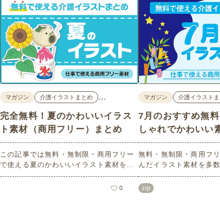
…
マガジン
介護イラストまとめ
マガジン
介護イラストま
完全無料！夏のかわいいイラス
7月のおすすめ無
ト素材（商用フリー）まとめ
しゃれでかわいい
この記事では無料・無制限・商用フリー
無料・無制限・商用フリ
で使える夏のかわいいイラスト素材を多
んだイラスト素材を多
数ご紹介いたします。夏の花であるひま
どれも印刷に適した解
わりや朝顔、夏祭り、花火、七夕など夏
なしで自由に使える素材
zip
0
ならではのかわいいイラストをご用意！
もご利用いただけます
ポスターやパンフレットなどで使いやす
さい。
いテイストなので、ぜひご活用くださ