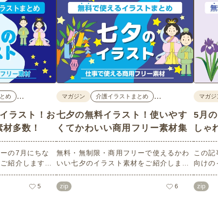
…
…
とめ
マガジン
介護イラストまとめ
マガジ
料イラスト！お
七夕の無料イラスト！使いやす
5月
素材多数！
くてかわいい商用フリー素材集
しゃ
ーの7月にちな
無料・無制限・商用フリーで使えるかわ
この記
数ご紹介します。
いい七夕のイラスト素材をご紹介しま
向けの
像度で、点数制限
す。短冊の印刷用テンプレート、飾り文
す。商
ばかり♪どなたで
字、使いやすいフレーム素材など多種多
ラスト
zip
zip
5
6
！ぜひご活用くだ
様なイラストをご用意。学校や会社、老
節句）
人ホームやデイサービスなどの介護施
ラスト
設、ご自宅などで気軽にお使いくださ
素材な