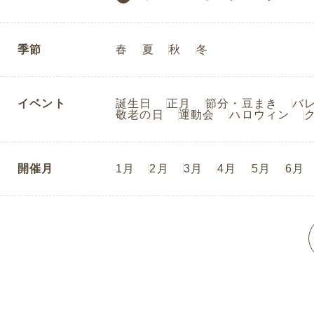
季節
春
夏
秋
冬
イベント
誕生日
正月
節分・豆まき
バ
敬老の日
運動会
ハロウィン
開催月
1月
2月
3月
4月
5月
6月