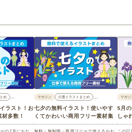
…
…
とめ
マガジン
介護イラストまとめ
マガジ
料イラスト！お
七夕の無料イラスト！使いやす
5月
素材多数！
くてかわいい商用フリー素材集
しゃ
ーの7月にちな
無料・無制限・商用フリーで使えるかわ
この記