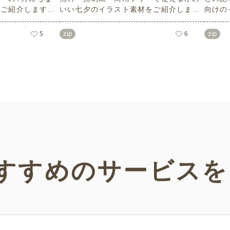
数ご紹介します。
いい七夕のイラスト素材をご紹介しま
向けの
像度で、点数制限
す。短冊の印刷用テンプレート、飾り文
す。商
ばかり♪どなたで
字、使いやすいフレーム素材など多種多
ラスト
zip
zip
5
6
！ぜひご活用くだ
様なイラストをご用意。学校や会社、老
節句）
人ホームやデイサービスなどの介護施
ラスト
設、ご自宅などで気軽にお使いくださ
素材な
い。
などの
い！
すすめの
サービスを