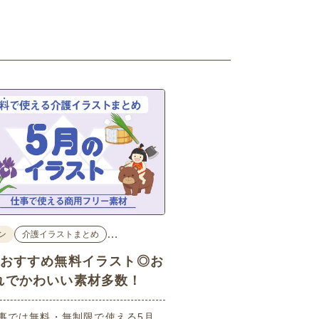
…
ン
介護イラストまとめ
のおすすめ無料イラスト◎お
れでかわいい素材多数！
事では無料・無制限で使える5月