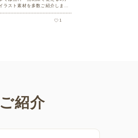
イラスト素材を多数ご紹介しま
用フリーの可愛くておしゃれなイ
素材が多数！こどもの日（端午の
1
や母の日などの5月ならではのイ
ばかりです。使いやすい透明背景
ので、ぜひパンフレットやお便り
さまざまなシーンでご活用くださ
ご紹介