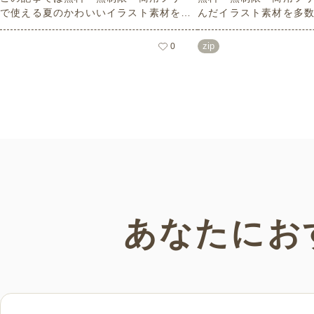
で使える夏のかわいいイラスト素材を多
んだイラスト素材を多
数ご紹介いたします。夏の花であるひま
どれも印刷に適した解
わりや朝顔、夏祭り、花火、七夕など夏
なしで自由に使える素材
zip
0
ならではのかわいいイラストをご用意！
もご利用いただけます
ポスターやパンフレットなどで使いやす
さい。
いテイストなので、ぜひご活用くださ
い。
あなたにお