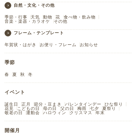
自然・文化・その他
季節・行事
天気
動物
花
食べ物・飲み物
音楽・楽器・カラオケ
その他
フレーム・テンプレート
年賀状・はがき
お便り・フレーム
お知らせ
季節
春
夏
秋
冬
イベント
誕生日
正月
節分・豆まき
バレンタインデー
ひな祭り
花見
こどもの日
母の日
父の日
梅雨
七夕
夏祭り
敬老の日
運動会
ハロウィン
クリスマス
年末
開催月