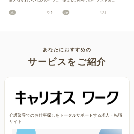
使えるかわいい七夕のイラス
使える5月向けのイラスト素材
ト素材をご紹介します。短冊
を多数ご紹介します。商用フ
の印刷用テンプレート、飾り
リーの可愛くておしゃれなイ
zip
6
zip
1
文字、使いやすいフレーム素
ラスト素材が多数！こどもの
材など多種多様なイラストを
日（端午の節句）や母の日な
ご用意。学校や会社、老人ホ
どの5月ならではのイラストば
ームやデイサービスなどの介
かりです。使いやすい透明背
護施設、ご自宅などで気軽に
景素材なので、ぜひパンフレ
お使いください。
ットやお便りなどのさまざま
なシーンでご活用ください！
あなたにおすすめの
サービスをご紹介
介護業界でのお仕事探しをトータルサポートする求人・転職
サイト