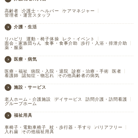
高齢者
介護士・ヘルパー
ケアマネジャー
管理者・運営スタッフ
介護・生活
リハビリ
運動・椅子体操
レク・イベント
面会・家族団らん
食事・食事介助
歩行・入浴・排泄介助
薬・服薬
医療・病気
医療・福祉
病院・入院・退院
診察・治療・手術
医者
看護師
認知症・物忘れ
その他高齢者の病気
施設・サービス
老人ホーム・介護施設
デイサービス
訪問介護・訪問看護
グループホーム
福祉用具
車椅子・電動車椅子
杖・歩行器・手すり
バリアフリー
入れ歯
その他福祉用具