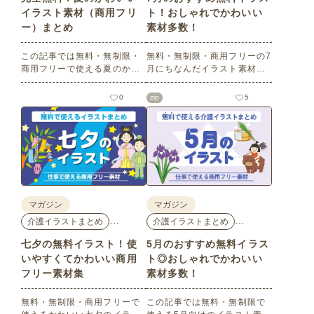
イラスト素材（商用フリ
ト！おしゃれでかわいい
ー）まとめ
素材多数！
この記事では無料・無制限・
無料・無制限・商用フリーの7
商用フリーで使える夏のかわ
月にちなんだイラスト素材を
いいイラスト素材を多数ご紹
多数ご紹介します。どれも印
介いたします。夏の花である
刷に適した解像度で、点数制
0
zip
5
ひまわりや朝顔、夏祭り、花
限なしで自由に使える素材ば
火、七夕など夏ならではのか
かり♪どなたでもご利用いただ
わいいイラストをご用意！ポ
けます！ぜひご活用くださ
スターやパンフレットなどで
い。
使いやすいテイストなので、
ぜひご活用ください。
マガジン
マガジン
…
…
介護イラストまとめ
介護イラストまとめ
七夕の無料イラスト！使
5月のおすすめ無料イラス
いやすくてかわいい商用
ト◎おしゃれでかわいい
フリー素材集
素材多数！
無料・無制限・商用フリーで
この記事では無料・無制限で