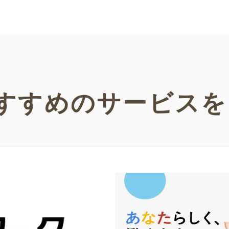
い。
などの
い！
すすめの
サービスを