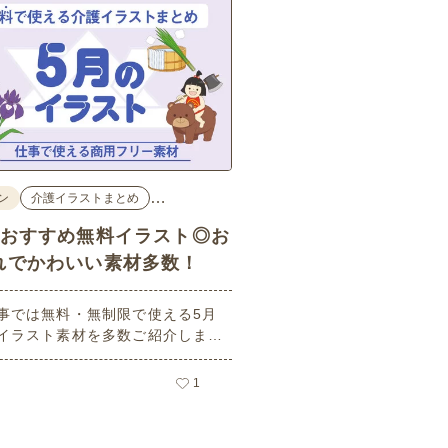
…
ン
介護イラストまとめ
のおすすめ無料イラスト◎お
れでかわいい素材多数！
事では無料・無制限で使える5月
イラスト素材を多数ご紹介しま
用フリーの可愛くておしゃれなイ
素材が多数！こどもの日（端午の
1
や母の日などの5月ならではのイ
ばかりです。使いやすい透明背景
ので、ぜひパンフレットやお便り