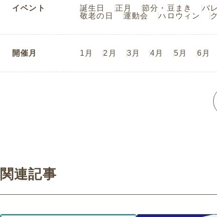
イベント
誕生日
正月
節分・豆まき
バ
敬老の日
運動会
ハロウィン
開催月
1月
2月
3月
4月
5月
6月
関連記事