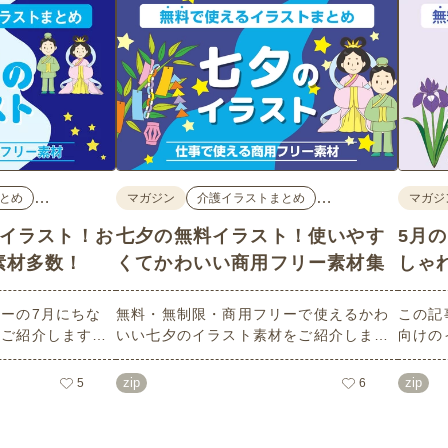
…
…
とめ
マガジン
介護イラストまとめ
マガジ
料イラスト！お
七夕の無料イラスト！使いやす
5月
素材多数！
くてかわいい商用フリー素材集
しゃ
ーの7月にちな
無料・無制限・商用フリーで使えるかわ
この記
数ご紹介します。
いい七夕のイラスト素材をご紹介しま
向けの
像度で、点数制限
す。短冊の印刷用テンプレート、飾り文
す。商
ばかり♪どなたで
字、使いやすいフレーム素材など多種多
ラスト
zip
zip
5
6
！ぜひご活用くだ
様なイラストをご用意。学校や会社、老
節句）
人ホームやデイサービスなどの介護施
ラスト
設、ご自宅などで気軽にお使いくださ
素材な