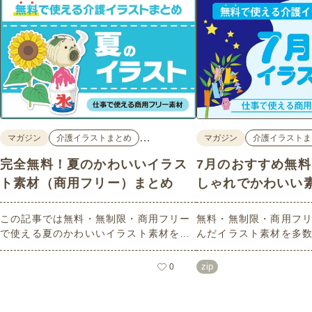
…
マガジン
介護イラストまとめ
マガジン
介護イラストま
完全無料！夏のかわいいイラス
7月のおすすめ無
ト素材（商用フリー）まとめ
しゃれでかわいい
この記事では無料・無制限・商用フリー
無料・無制限・商用フリ
で使える夏のかわいいイラスト素材を多
んだイラスト素材を多
数ご紹介いたします。夏の花であるひま
どれも印刷に適した解
わりや朝顔、夏祭り、花火、七夕など夏
なしで自由に使える素材
zip
0
ならではのかわいいイラストをご用意！
もご利用いただけます
ポスターやパンフレットなどで使いやす
さい。
いテイストなので、ぜひご活用くださ