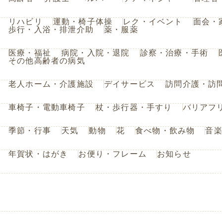
リハビリ
運動・椅子体操
レク・イベント
面会・
歩行・入浴・排泄介助
薬・服薬
医療・福祉
病院・入院・退院
診察・治療・手術
その他高齢者の病気
老人ホーム・介護施設
デイサービス
訪問介護・訪
車椅子・電動車椅子
杖・歩行器・手すり
バリアフ
季節・行事
天気
動物
花
食べ物・飲み物
音
年賀状・はがき
お便り・フレーム
お知らせ