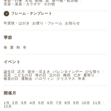
季節・行事
天気
動物
花
食べ物・飲み物
音楽・楽器・カラオケ
その他
フレーム・テンプレート
年賀状・はがき
お便り・フレーム
お知らせ
季節
春
夏
秋
冬
イベント
誕生日
正月
節分・豆まき
バレンタインデー
ひな祭り
花見
こどもの日
母の日
父の日
梅雨
七夕
夏祭り
敬老の日
運動会
ハロウィン
クリスマス
年末
開催月
1月
2月
3月
4月
5月
6月
7月
8月
9月
10月
11月
12月