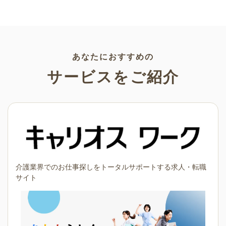
文字、使いやすいフレーム素
ラスト素材が多数！こどもの
材など多種多様なイラストを
日（端午の節句）や母の日な
ご用意。学校や会社、老人ホ
どの5月ならではのイラストば
ームやデイサービスなどの介
かりです。使いやすい透明背
護施設、ご自宅などで気軽に
景素材なので、ぜひパンフレ
お使いください。
ットやお便りなどのさまざま
なシーンでご活用ください！
あなたにおすすめの
サービスをご紹介
介護業界でのお仕事探しをトータルサポートする求人・転職
サイト