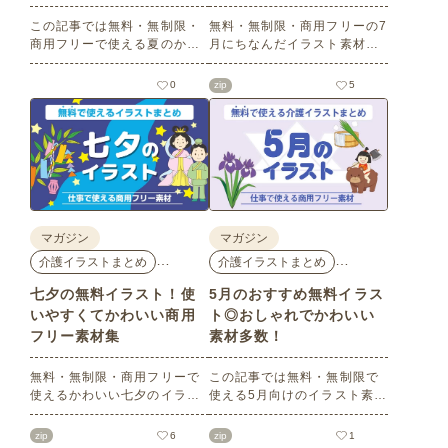
この記事では無料・無制限・
無料・無制限・商用フリーの7
商用フリーで使える夏のかわ
月にちなんだイラスト素材を
いいイラスト素材を多数ご紹
多数ご紹介します。どれも印
介いたします。夏の花である
刷に適した解像度で、点数制
0
zip
5
ひまわりや朝顔、夏祭り、花
限なしで自由に使える素材ば
火、七夕など夏ならではのか
かり♪どなたでもご利用いただ
わいいイラストをご用意！ポ
けます！ぜひご活用くださ
スターやパンフレットなどで
い。
使いやすいテイストなので、
ぜひご活用ください。
マガジン
マガジン
…
…
介護イラストまとめ
介護イラストまとめ
七夕の無料イラスト！使
5月のおすすめ無料イラス
いやすくてかわいい商用
ト◎おしゃれでかわいい
フリー素材集
素材多数！
無料・無制限・商用フリーで
この記事では無料・無制限で
使えるかわいい七夕のイラス
使える5月向けのイラスト素材
ト素材をご紹介します。短冊
を多数ご紹介します。商用フ
の印刷用テンプレート、飾り
リーの可愛くておしゃれなイ
zip
6
zip
1