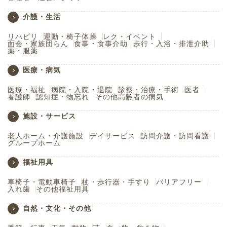
介護・生活
リハビリ
運動・椅子体操
レク・イベント
面会・家族団らん
食事・食事介助
歩行・入浴・排泄介助
薬・服薬
医療・病気
医療・福祉
病院・入院・退院
診察・治療・手術
医者
看護師
認知症・物忘れ
その他高齢者の病気
施設・サービス
老人ホーム・介護施設
デイサービス
訪問介護・訪問看護
グループホーム
福祉用具
車椅子・電動車椅子
杖・歩行器・手すり
バリアフリー
入れ歯
その他福祉用具
自然・文化・その他