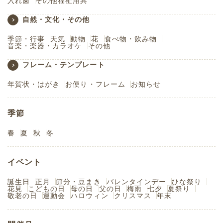
入れ歯
その他福祉用具
自然・文化・その他
季節・行事
天気
動物
花
食べ物・飲み物
音楽・楽器・カラオケ
その他
フレーム・テンプレート
年賀状・はがき
お便り・フレーム
お知らせ
季節
春
夏
秋
冬
イベント
誕生日
正月
節分・豆まき
バレンタインデー
ひな祭り
花見
こどもの日
母の日
父の日
梅雨
七夕
夏祭り
敬老の日
運動会
ハロウィン
クリスマス
年末