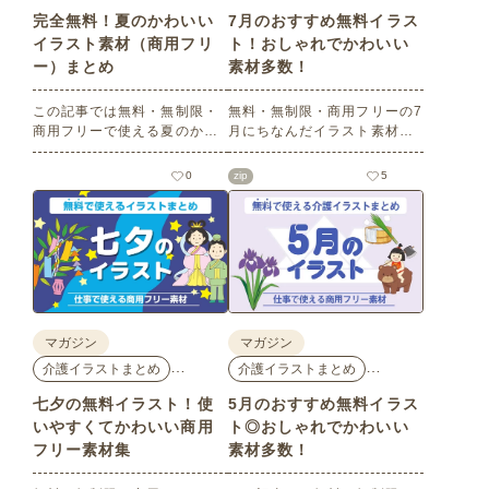
完全無料！夏のかわいい
7月のおすすめ無料イラス
イラスト素材（商用フリ
ト！おしゃれでかわいい
ー）まとめ
素材多数！
この記事では無料・無制限・
無料・無制限・商用フリーの7
商用フリーで使える夏のかわ
月にちなんだイラスト素材を
いいイラスト素材を多数ご紹
多数ご紹介します。どれも印
介いたします。夏の花である
刷に適した解像度で、点数制
0
zip
5
ひまわりや朝顔、夏祭り、花
限なしで自由に使える素材ば
火、七夕など夏ならではのか
かり♪どなたでもご利用いただ
わいいイラストをご用意！ポ
けます！ぜひご活用くださ
スターやパンフレットなどで
い。
使いやすいテイストなので、
ぜひご活用ください。
マガジン
マガジン
…
…
介護イラストまとめ
介護イラストまとめ
七夕の無料イラスト！使
5月のおすすめ無料イラス
いやすくてかわいい商用
ト◎おしゃれでかわいい
フリー素材集
素材多数！