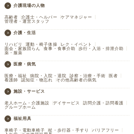
介護現場の人物
高齢者
介護士・ヘルパー
ケアマネジャー
管理者・運営スタッフ
介護・生活
リハビリ
運動・椅子体操
レク・イベント
面会・家族団らん
食事・食事介助
歩行・入浴・排泄介助
薬・服薬
医療・病気
医療・福祉
病院・入院・退院
診察・治療・手術
医者
看護師
認知症・物忘れ
その他高齢者の病気
施設・サービス
老人ホーム・介護施設
デイサービス
訪問介護・訪問看護
グループホーム
福祉用具
車椅子・電動車椅子
杖・歩行器・手すり
バリアフリー