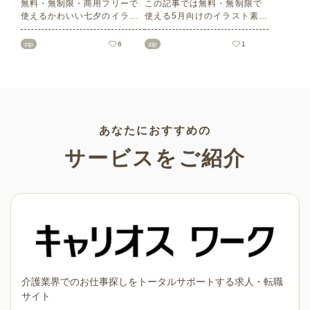
無料・無制限・商用フリーで
この記事では無料・無制限で
使えるかわいい七夕のイラス
使える5月向けのイラスト素材
ト素材をご紹介します。短冊
を多数ご紹介します。商用フ
の印刷用テンプレート、飾り
リーの可愛くておしゃれなイ
zip
6
zip
1
文字、使いやすいフレーム素
ラスト素材が多数！こどもの
材など多種多様なイラストを
日（端午の節句）や母の日な
ご用意。学校や会社、老人ホ
どの5月ならではのイラストば
ームやデイサービスなどの介
かりです。使いやすい透明背
護施設、ご自宅などで気軽に
景素材なので、ぜひパンフレ
お使いください。
ットやお便りなどのさまざま
なシーンでご活用ください！
あなたにおすすめの
サービスをご紹介
介護業界でのお仕事探しをトータルサポートする求人・転職
サイト