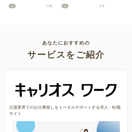
の印刷用テンプレート、飾り
リーの可愛くておしゃれなイ
zip
6
zip
1
文字、使いやすいフレーム素
ラスト素材が多数！こどもの
材など多種多様なイラストを
日（端午の節句）や母の日な
ご用意。学校や会社、老人ホ
どの5月ならではのイラストば
ームやデイサービスなどの介
かりです。使いやすい透明背
護施設、ご自宅などで気軽に
景素材なので、ぜひパンフレ
お使いください。
ットやお便りなどのさまざま
なシーンでご活用ください！
あなたにおすすめの
サービスをご紹介
介護業界でのお仕事探しをトータルサポートする求人・転職
サイト