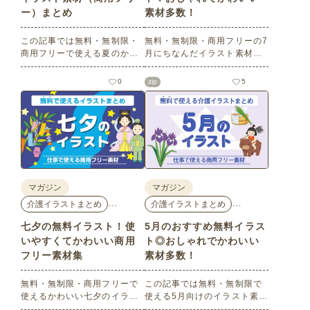
ー）まとめ
素材多数！
この記事では無料・無制限・
無料・無制限・商用フリーの7
商用フリーで使える夏のかわ
月にちなんだイラスト素材を
いいイラスト素材を多数ご紹
多数ご紹介します。どれも印
介いたします。夏の花である
刷に適した解像度で、点数制
0
zip
5
ひまわりや朝顔、夏祭り、花
限なしで自由に使える素材ば
火、七夕など夏ならではのか
かり♪どなたでもご利用いただ
わいいイラストをご用意！ポ
けます！ぜひご活用くださ
スターやパンフレットなどで
い。
使いやすいテイストなので、
ぜひご活用ください。
マガジン
マガジン
…
…
介護イラストまとめ
介護イラストまとめ
七夕の無料イラスト！使
5月のおすすめ無料イラス
いやすくてかわいい商用
ト◎おしゃれでかわいい
フリー素材集
素材多数！
無料・無制限・商用フリーで
この記事では無料・無制限で
使えるかわいい七夕のイラス
使える5月向けのイラスト素材
ト素材をご紹介します。短冊
を多数ご紹介します。商用フ