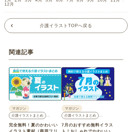
1月
2月
3月
4月
5月
6月
7月
8月
9月
10月
11月
12月
介護イラストTOPへ戻る
関連記事
マガジン
マガジン
…
…
介護イラストまとめ
介護イラストまとめ
完全無料！夏のかわいい
7月のおすすめ無料イラス
イラスト素材（商用フリ
ト！おしゃれでかわいい