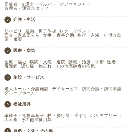
高齢者
介護士・ヘルパー
ケアマネジャー
管理者・運営スタッフ
介護・生活
リハビリ
運動・椅子体操
レク・イベント
面会・家族団らん
食事・食事介助
歩行・入浴・排泄介助
薬・服薬
医療・病気
医療・福祉
病院・入院・退院
診察・治療・手術
医者
看護師
認知症・物忘れ
その他高齢者の病気
施設・サービス
老人ホーム・介護施設
デイサービス
訪問介護・訪問看護
グループホーム
福祉用具
車椅子・電動車椅子
杖・歩行器・手すり
バリアフリー
入れ歯
その他福祉用具
自然・文化・その他