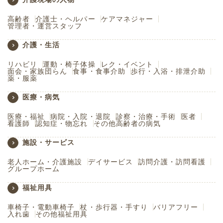
高齢者
介護士・ヘルパー
ケアマネジャー
管理者・運営スタッフ
介護・生活
リハビリ
運動・椅子体操
レク・イベント
面会・家族団らん
食事・食事介助
歩行・入浴・排泄介助
薬・服薬
医療・病気
医療・福祉
病院・入院・退院
診察・治療・手術
医者
看護師
認知症・物忘れ
その他高齢者の病気
施設・サービス
老人ホーム・介護施設
デイサービス
訪問介護・訪問看護
グループホーム
福祉用具
車椅子・電動車椅子
杖・歩行器・手すり
バリアフリー
入れ歯
その他福祉用具