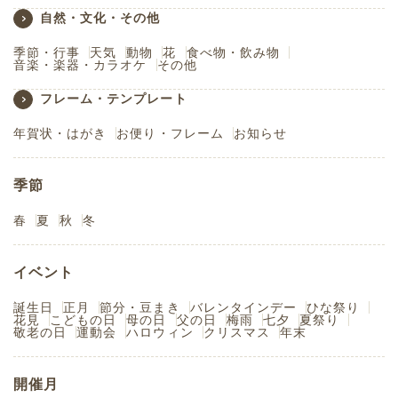
自然・文化・その他
季節・行事
天気
動物
花
食べ物・飲み物
音楽・楽器・カラオケ
その他
フレーム・テンプレート
年賀状・はがき
お便り・フレーム
お知らせ
季節
春
夏
秋
冬
イベント
誕生日
正月
節分・豆まき
バレンタインデー
ひな祭り
花見
こどもの日
母の日
父の日
梅雨
七夕
夏祭り
敬老の日
運動会
ハロウィン
クリスマス
年末
開催月