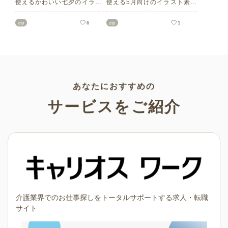
使えるかわいい七夕のイラス
使える5月向けのイラスト素材
ト素材をご紹介します。短冊
を多数ご紹介します。商用フ
の印刷用テンプレート、飾り
リーの可愛くておしゃれなイ
zip
6
zip
1
文字、使いやすいフレーム素
ラスト素材が多数！こどもの
材など多種多様なイラストを
日（端午の節句）や母の日な
ご用意。学校や会社、老人ホ
どの5月ならではのイラストば
ームやデイサービスなどの介
かりです。使いやすい透明背
護施設、ご自宅などで気軽に
景素材なので、ぜひパンフレ
お使いください。
ットやお便りなどのさまざま
なシーンでご活用ください！
あなたにおすすめの
サービスをご紹介
介護業界でのお仕事探しをトータルサポートする求人・転職
サイト