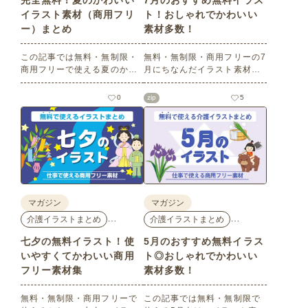
完全無料！夏のかわいい
7月のおすすめ無料イラス
イラスト素材（商用フリ
ト！おしゃれでかわいい
ー）まとめ
素材多数！
この記事では無料・無制限・
無料・無制限・商用フリーの7
商用フリーで使える夏のかわ
月にちなんだイラスト素材を
いいイラスト素材を多数ご紹
多数ご紹介します。どれも印
介いたします。夏の花である
刷に適した解像度で、点数制
0
zip
5
ひまわりや朝顔、夏祭り、花
限なしで自由に使える素材ば
火、七夕など夏ならではのか
かり♪どなたでもご利用いただ
わいいイラストをご用意！ポ
けます！ぜひご活用くださ
スターやパンフレットなどで
い。
使いやすいテイストなので、
ぜひご活用ください。
マガジン
マガジン
…
…
介護イラストまとめ
介護イラストまとめ
七夕の無料イラスト！使
5月のおすすめ無料イラス
いやすくてかわいい商用
ト◎おしゃれでかわいい
フリー素材集
素材多数！
無料・無制限・商用フリーで
この記事では無料・無制限で