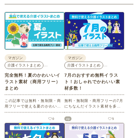
マガジン
マガジン
…
…
介護イラストまとめ
介護イラストまとめ
完全無料！夏のかわいいイ
7月のおすすめ無料イラス
ラスト素材（商用フリー）
ト！おしゃれでかわいい素
まとめ
材多数！
この記事では無料・無制限・商
無料・無制限・商用フリーの7月
用フリーで使える夏のかわいい
にちなんだイラスト素材を多数
イラスト素材を多数ご紹介いた
ご紹介します。どれも印刷に適
します。夏の花であるひまわり
した解像度で、点数制限なしで
0
zip
5
や朝顔、夏祭り、花火、七夕な
自由に使える素材ばかり♪どなた
ど夏ならではのかわいいイラス
でもご利用いただけます！ぜひ
トをご用意！ポスターやパンフ
ご活用ください。