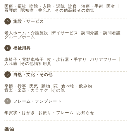
医療・福祉
病院・入院・退院
診察・治療・手術
医者
看護師
認知症・物忘れ
その他高齢者の病気
施設・サービス
老人ホーム・介護施設
デイサービス
訪問介護・訪問看護
グループホーム
福祉用具
車椅子・電動車椅子
杖・歩行器・手すり
バリアフリー
入れ歯
その他福祉用具
自然・文化・その他
季節・行事
天気
動物
花
食べ物・飲み物
音楽・楽器・カラオケ
その他
フレーム・テンプレート
年賀状・はがき
お便り・フレーム
お知らせ
季節