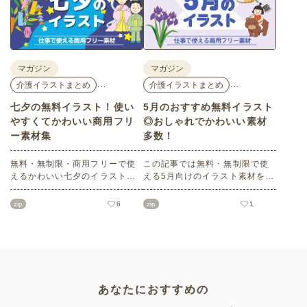
レットなどで使いやすいテイス
トなので、ぜひご活用くださ
い。
マガジン
マガジン
…
…
介護イラストまとめ
介護イラストまとめ
七夕の無料イラスト！使い
5月のおすすめ無料イラスト
やすくてかわいい商用フリ
◎おしゃれでかわいい素材
ー素材集
多数！
無料・無制限・商用フリーで使
この記事では無料・無制限で使
えるかわいい七夕のイラスト素
える5月向けのイラスト素材を多
材をご紹介します。短冊の印刷
数ご紹介します。商用フリーの
用テンプレート、飾り文字、使
可愛くておしゃれなイラスト素
zip
6
zip
1
いやすいフレーム素材など多種
材が多数！こどもの日（端午の
多様なイラストをご用意。学校
節句）や母の日などの5月ならで
や会社、老人ホームやデイサー
はのイラストばかりです。使い
ビスなどの介護施設、ご自宅な
やすい透明背景素材なので、ぜ
どで気軽にお使いください。
ひパンフレットやお便りなどの
さまざまなシーンでご活用くだ
さい！
あなたにおすすめの