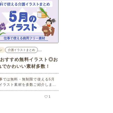
…
ン
介護イラストまとめ
のおすすめ無料イラスト◎お
れでかわいい素材多数！
事では無料・無制限で使える5月
イラスト素材を多数ご紹介しま
用フリーの可愛くておしゃれなイ
素材が多数！こどもの日（端午の
1
や母の日などの5月ならではのイ
ばかりです。使いやすい透明背景
ので、ぜひパンフレットやお便り