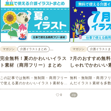
…
マガジン
介護イラストまとめ
マガジン
介護イラストま
完全無料！夏のかわいいイラス
7月のおすすめ無
ト素材（商用フリー）まとめ
しゃれでかわいい
この記事では無料・無制限・商用フリー
無料・無制限・商用フリ
で使える夏のかわいいイラスト素材を多
んだイラスト素材を多
数ご紹介いたします。夏の花であるひま
どれも印刷に適した解
わりや朝顔、夏祭り、花火、七夕など夏
なしで自由に使える素材
zip
0
ならではのかわいいイラストをご用意！
もご利用いただけます
ポスターやパンフレットなどで使いやす
さい。
いテイストなので、ぜひご活用くださ