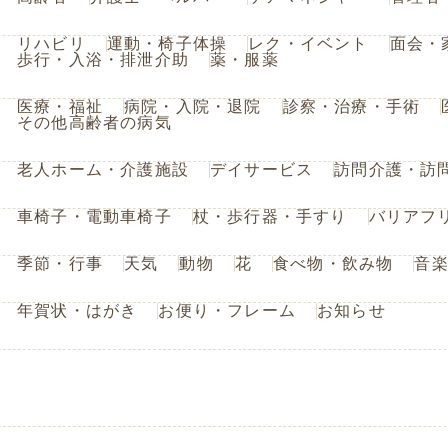
リハビリ
運動・椅子体操
レク・イベント
面会・
歩行・入浴・排泄介助
薬・服薬
医療・福祉
病院・入院・退院
診察・治療・手術
その他高齢者の病気
老人ホーム・介護施設
デイサービス
訪問介護・訪
車椅子・電動車椅子
杖・歩行器・手すり
バリアフ
季節・行事
天気
動物
花
食べ物・飲み物
音
年賀状・はがき
お便り・フレーム
お知らせ