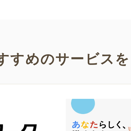
い。
などの
い！
すすめの
サービスを