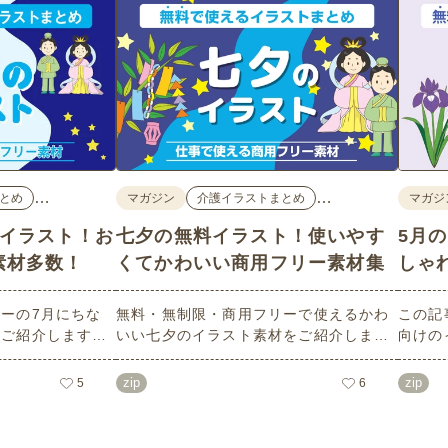
…
…
とめ
マガジン
介護イラストまとめ
マガジ
料イラスト！お
七夕の無料イラスト！使いやす
5月
素材多数！
くてかわいい商用フリー素材集
しゃ
ーの7月にちな
無料・無制限・商用フリーで使えるかわ
この記
数ご紹介します。
いい七夕のイラスト素材をご紹介しま
向けの
像度で、点数制限
す。短冊の印刷用テンプレート、飾り文
す。商
ばかり♪どなたで
字、使いやすいフレーム素材など多種多
ラスト
zip
zip
5
6
！ぜひご活用くだ
様なイラストをご用意。学校や会社、老
節句）
人ホームやデイサービスなどの介護施
ラスト
設、ご自宅などで気軽にお使いくださ
素材な