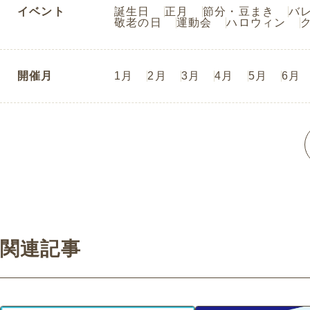
イベント
誕生日
正月
節分・豆まき
バ
敬老の日
運動会
ハロウィン
開催月
1月
2月
3月
4月
5月
6月
関連記事