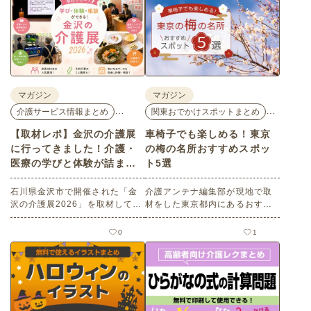
マガジン
マガジン
…
…
介護サービス情報まとめ
関東おでかけスポットまとめ
【取材レポ】金沢の介護展
車椅子でも楽しめる！東京
に行ってきました！介護・
の梅の名所おすすめスポッ
医療の学びと体験が詰まっ
ト5選
た1日。
石川県金沢市で開催された「金
介護アンテナ編集部が現地で取
沢の介護展2026」を取材してき
材をした東京都内にあるおすす
ました。医師による人気講演か
めの梅の名所を５選紹介しま
ら、気軽に参加できるミニ講
す。見どころはもちろんのこと
0
1
座、体験型の企業ブースまで、
バリアフリーの設備面について
介護・医療・健康の“学び・体
も紹介しているので、介護施設
験・相談”が一度にできる、見ど
などでの外出アクティビティの
ころ満載のイベントの様子をレ
事前チェックの際にぜひ参考に
ポートします。
してください。