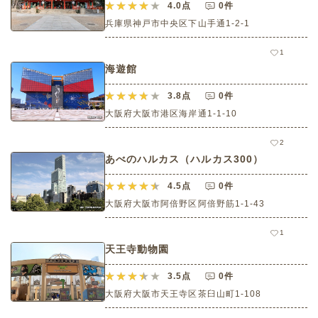
4.0
点
0件
兵庫県神戸市中央区下山手通1-2-1
1
海遊館
3.8
点
0件
大阪府大阪市港区海岸通1-1-10
2
あべのハルカス（ハルカス300）
4.5
点
0件
大阪府大阪市阿倍野区阿倍野筋1-1-43
1
天王寺動物園
3.5
点
0件
大阪府大阪市天王寺区茶臼山町1-108