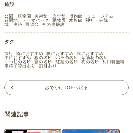
施設
公園・植物園
美術館・文学館
博物館・ミュージアム
遊園地・テーマパーク
動物園
水族館
神社・寺院
城・史跡
展望台
その他施設
タグ
旅行
春におすすめ
夏におすすめ
秋におすすめ
冬におすすめ
桜の名所
バラの名所
紫陽花の名所
つつじの名所
藤の名所
紅葉の名所
梅の名所
利用料無料
車椅子貸出あり
割引あり
おでかけTOPへ戻る
関連記事