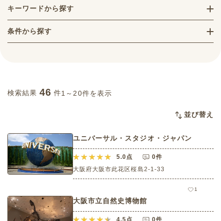
キーワードから探す
条件から探す
46
検索結果
件
1～20件を表示
並び替え
ユニバーサル・スタジオ・ジャパン
5.0
点
0件
大阪府大阪市此花区桜島2-1-33
1
大阪市立自然史博物館
4.5
点
0件