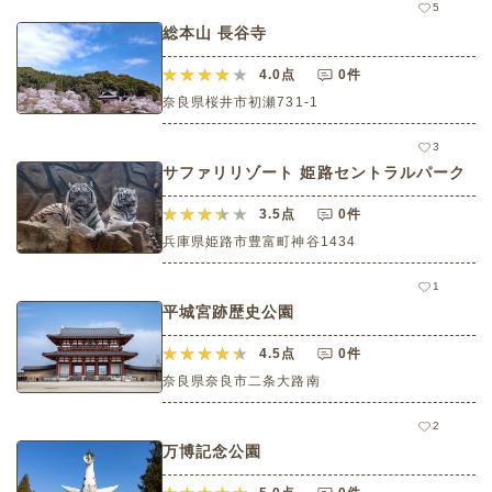
5
総本山 長谷寺
4.0
点
0件
奈良県桜井市初瀬731-1
3
サファリリゾート 姫路セントラルパーク
3.5
点
0件
兵庫県姫路市豊富町神谷1434
1
平城宮跡歴史公園
4.5
点
0件
奈良県奈良市二条大路南
2
万博記念公園