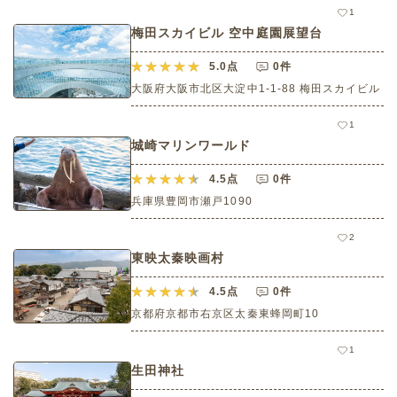
1
梅田スカイビル 空中庭園展望台
5.0
点
0件
大阪府大阪市北区大淀中1-1-88 梅田スカイビル
1
城崎マリンワールド
4.5
点
0件
兵庫県豊岡市瀬戸1090
2
東映太秦映画村
4.5
点
0件
京都府京都市右京区太秦東蜂岡町10
1
生田神社