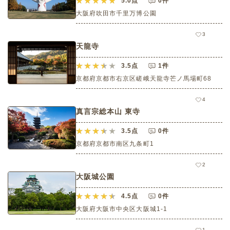
5.0
点
0件
大阪府吹田市千里万博公園
3
天龍寺
3.5
点
1件
京都府京都市右京区嵯峨天龍寺芒ノ馬場町68
4
真言宗総本山 東寺
3.5
点
0件
京都府京都市南区九条町1
2
大阪城公園
4.5
点
0件
大阪府大阪市中央区大阪城1‐1
1