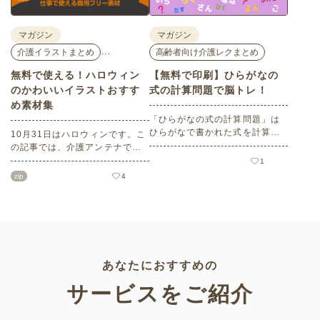
マガジン
マガジン
…
介護イラストまとめ
高齢者向け介護レクまとめ
無料で使える！ハロウィン
【無料で印刷】ひらがなの
のかわいいイラストおすす
式の計算問題で脳トレ！
め素材集
「ひらがなの式の計算問題」は
ひらがなで書かれた式を計算す
10月31日はハロウィンです。こ
る問題です。想像力やワーキン
の記事では、介護アンテナで扱
グメモリのトレーニングとして
う高齢者向けイラスト素材か
1
も活用できる脳トレ問題です。
ら、ハロウィンにちなんだおば
zip
4
こちらは会員登録をすると無料
けやかぼちゃなどの素材をご紹
でプリントすることができるの
介します。いずれも万人受けす
でぜひご活用ください！
るデザインで背景は透明処理済
み。商用利用もOKなので制作に
ご活用ください。
あなたにおすすめの
サービスをご紹介