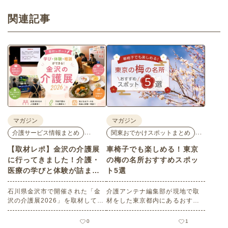
関連記事
マガジン
マガジン
…
…
介護サービス情報まとめ
関東おでかけスポットまとめ
【取材レポ】金沢の介護展
車椅子でも楽しめる！東京
に行ってきました！介護・
の梅の名所おすすめスポッ
医療の学びと体験が詰まっ
ト5選
た1日。
石川県金沢市で開催された「金
介護アンテナ編集部が現地で取
沢の介護展2026」を取材してき
材をした東京都内にあるおすす
ました。医師による人気講演か
めの梅の名所を５選紹介しま
ら、気軽に参加できるミニ講
す。見どころはもちろんのこと
0
1