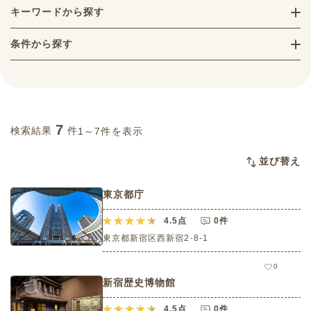
キーワードから探す
条件から探す
7
検索結果
件
1～7件を表示
並び替え
東京都庁
4.5
点
0件
東京都新宿区西新宿2-8-1
0
新宿歴史博物館
4.5
点
0件