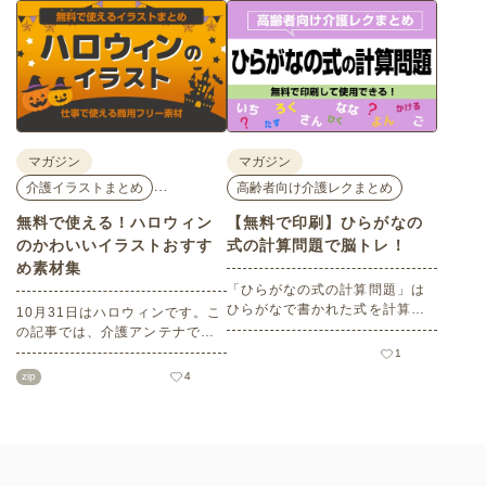
座、体験型の企業ブースまで、
バリアフリーの設備面について
介護・医療・健康の“学び・体
も紹介しているので、介護施設
験・相談”が一度にできる、見ど
などでの外出アクティビティの
ころ満載のイベントの様子をレ
事前チェックの際にぜひ参考に
ポートします。
してください。
マガジン
マガジン
…
介護イラストまとめ
高齢者向け介護レクまとめ
無料で使える！ハロウィン
【無料で印刷】ひらがなの
のかわいいイラストおすす
式の計算問題で脳トレ！
め素材集
「ひらがなの式の計算問題」は
ひらがなで書かれた式を計算す
10月31日はハロウィンです。こ
る問題です。想像力やワーキン
の記事では、介護アンテナで扱
グメモリのトレーニングとして
う高齢者向けイラスト素材か
1
も活用できる脳トレ問題です。
ら、ハロウィンにちなんだおば
zip
4
こちらは会員登録をすると無料
けやかぼちゃなどの素材をご紹
でプリントすることができるの
介します。いずれも万人受けす
でぜひご活用ください！
るデザインで背景は透明処理済
み。商用利用もOKなので制作に
ご活用ください。