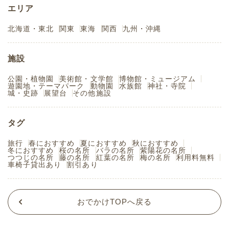
エリア
北海道・東北
関東
東海
関西
九州・沖縄
施設
公園・植物園
美術館・文学館
博物館・ミュージアム
遊園地・テーマパーク
動物園
水族館
神社・寺院
城・史跡
展望台
その他施設
タグ
旅行
春におすすめ
夏におすすめ
秋におすすめ
冬におすすめ
桜の名所
バラの名所
紫陽花の名所
つつじの名所
藤の名所
紅葉の名所
梅の名所
利用料無料
車椅子貸出あり
割引あり
おでかけTOPへ戻る