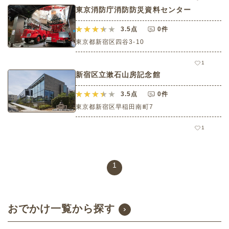
東京消防庁消防防災資料センター
3.5
点
0件
東京都新宿区四谷3-10
1
新宿区立漱石山房記念館
3.5
点
0件
東京都新宿区早稲田南町7
1
1
おでかけ一覧から探す