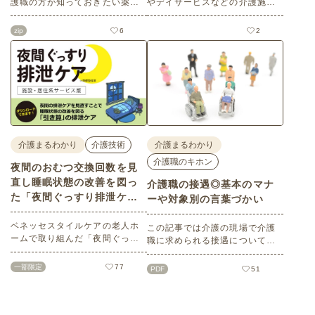
護職の方が知っておきたい薬の
やデイサービスなどの介護施設
知識（効能効果、副作用、併用
でご利用いただける、高齢者向
注意点など）を詳しく解説。約1
けレク素材を多数掲載していま
zip
6
2
00種類の情報を無料でダウンロ
す。今回はそのなかから、室内
ードできます。さらにこの記事
でできるゲーム・レクリエーシ
ではよくみられている薬5選を一
ョン素材をピックアップ。雨の
括ダウンロードできます。正し
日や、気温が高い日、あるいは
い知識を身につけケアスキルを
低くて外出できないときに、ぜ
高めましょう。
ひ挑戦してみてください！
介護まるわかり
介護技術
介護まるわかり
介護職のキホン
夜間のおむつ交換回数を見
直し睡眠状態の改善を図っ
介護職の接遇◎基本のマナ
た「夜間ぐっすり排泄ケ
ーや対象別の言葉づかい
ア」
ベネッセスタイルケアの老人ホ
この記事では介護の現場で介護
ームで取り組んだ「夜間ぐっす
職に求められる接遇について解
り排泄ケア※」は、夜間の排泄
説します。基本的なマナーや対
ケアを見直すことで睡眠状態の
象者別の言葉づかいなど、今日
一部限定
77
PDF
51
改善を図るもので、ご入居者に
から使える具体的な事例をご紹
も職員にもメリットの多いケア
介！勉強会の資料として使える
方法です。おむつの交換回数や
印刷用データも無料でダウンロ
方法、ポイントをご紹介しま