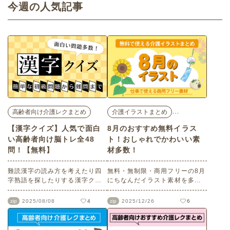
ード可能♪
今週の人気記事
す。※商標登録済
…
高齢者向け介護レクまとめ
介護イラストまとめ
【漢字クイズ】人気で面白
8月のおすすめ無料イラス
い高齢者向け脳トレ全48
ト！おしゃれでかわいい素
問！【無料】
材多数！
難読漢字の読み方を考えたり四
無料・無制限・商用フリーの8月
字熟語を探したりする漢字クイ
にちなんだイラスト素材を多数
ズは、高齢者の脳トレに適して
ご紹介します。どれも印刷に適
います。日常では使っていない
した解像度で、点数制限なしで
zip
4
zip
6
2025/08/08
2025/12/26
言葉も多く、知識や語彙を記憶
自由に使える素材ばかり♪どなた
のなかから探し当てる作業が必
でもご利用いただけます！ぜひ
要になるため、記憶力のトレー
ご活用ください。