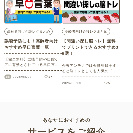
ニングにもなるのもポイントで
す。この記事では、無料でダウ
ンロード・プリントして使える
高齢者向け漢字クイズ48選をご
紹介しますので、ご自宅や介護
の現場でぜひ役立ててみてくだ
…
高齢者向け介護レクまとめ
高齢者向け介護レクまとめ
さい。
誤嚥予防にも！高齢者向け
【間違い探し脳トレ】無料
おすすめ早口言葉一覧
でプリントできるおすすめ3
6選！
【完全無料】誤嚥予防や口腔ケ
アに有効とされている早口言葉
介護アンテナでは会員登録をす
を一覧でご紹介します。誰もが
ると脳トレとしても人気の「間
一度は遊んだことがある早口言
違い探し」が全て無料でプリン
zip
17
2025/08/08
葉。定番のものを中心に簡単～
トしてお使いいただけます。す
5
2025/08/08
難しいまで難易度別でご用意し
べてオリジナルの問題となって
ております。道具も必要なく、
おり問題もたくさんあるので、
どんな場所でも実践できる人気
老人ホームやデイサービスなど
のレクリエーションです。ぜひ
でのレクリエーションとしても
チャレンジしてみてください。
おすすめです。
あなたにおすすめの
サービスをご紹介