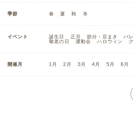
季節
春
夏
秋
冬
イベント
誕生日
正月
節分・豆まき
バ
敬老の日
運動会
ハロウィン
開催月
1月
2月
3月
4月
5月
6月