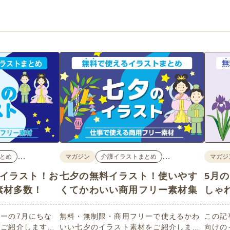
…
…
とめ
マガジン
介護イラストまとめ
マガジ
料イラスト！お
七夕の無料イラスト！使いやす
5月
素材多数！
くてかわいい商用フリー素材集
しゃ
ーの7月にちな
無料・無制限・商用フリーで使えるかわ
この記
数ご紹介します。
いい七夕のイラスト素材をご紹介しま
向けの