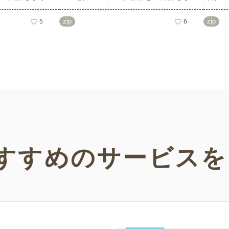
像度で、点数制限
す。短冊の印刷用テンプレート、飾り文
す。商
ばかり♪どなたで
字、使いやすいフレーム素材など多種多
ラスト
zip
zip
5
6
！ぜひご活用くだ
様なイラストをご用意。学校や会社、老
節句）
人ホームやデイサービスなどの介護施
ラスト
設、ご自宅などで気軽にお使いくださ
素材な
い。
などの
い！
すすめの
サービスを