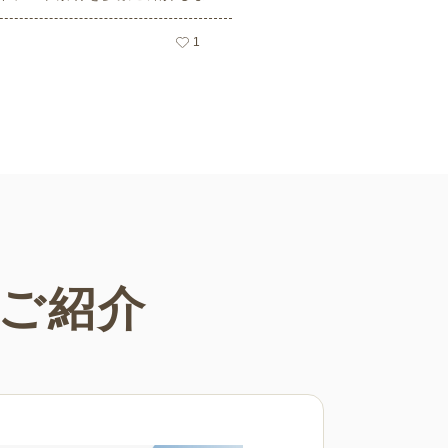
用フリーの可愛くておしゃれなイ
素材が多数！こどもの日（端午の
1
や母の日などの5月ならではのイ
ばかりです。使いやすい透明背景
ので、ぜひパンフレットやお便り
さまざまなシーンでご活用くださ
ご紹介