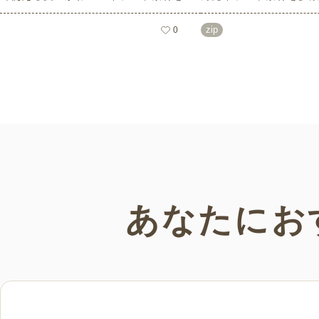
数ご紹介いたします。夏の花であるひま
どれも印刷に適した解
わりや朝顔、夏祭り、花火、七夕など夏
なしで自由に使える素材
zip
0
ならではのかわいいイラストをご用意！
もご利用いただけます
ポスターやパンフレットなどで使いやす
さい。
いテイストなので、ぜひご活用くださ
い。
あなたにお