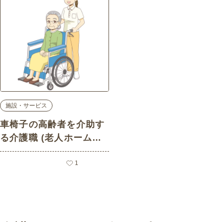
施設・サービス
車椅子の高齢者を介助す
る介護職 (老人ホーム・
介護施設/施設・サービス
の介護イラスト素材)
1