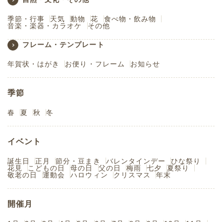
季節・行事
天気
動物
花
食べ物・飲み物
音楽・楽器・カラオケ
その他
フレーム・テンプレート
年賀状・はがき
お便り・フレーム
お知らせ
季節
春
夏
秋
冬
イベント
誕生日
正月
節分・豆まき
バレンタインデー
ひな祭り
花見
こどもの日
母の日
父の日
梅雨
七夕
夏祭り
敬老の日
運動会
ハロウィン
クリスマス
年末
開催月