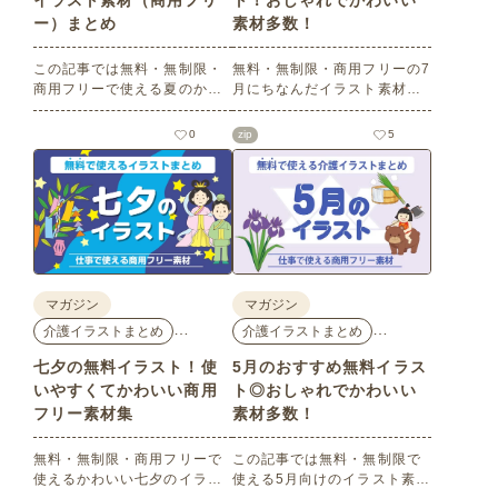
イラスト素材（商用フリ
ト！おしゃれでかわいい
ー）まとめ
素材多数！
この記事では無料・無制限・
無料・無制限・商用フリーの7
商用フリーで使える夏のかわ
月にちなんだイラスト素材を
いいイラスト素材を多数ご紹
多数ご紹介します。どれも印
介いたします。夏の花である
刷に適した解像度で、点数制
0
zip
5
ひまわりや朝顔、夏祭り、花
限なしで自由に使える素材ば
火、七夕など夏ならではのか
かり♪どなたでもご利用いただ
わいいイラストをご用意！ポ
けます！ぜひご活用くださ
スターやパンフレットなどで
い。
使いやすいテイストなので、
ぜひご活用ください。
マガジン
マガジン
…
…
介護イラストまとめ
介護イラストまとめ
七夕の無料イラスト！使
5月のおすすめ無料イラス
いやすくてかわいい商用
ト◎おしゃれでかわいい
フリー素材集
素材多数！
無料・無制限・商用フリーで
この記事では無料・無制限で
使えるかわいい七夕のイラス
使える5月向けのイラスト素材