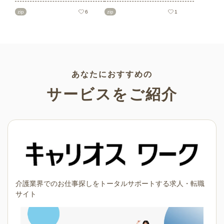
ト素材をご紹介します。短冊
を多数ご紹介します。商用フ
の印刷用テンプレート、飾り
リーの可愛くておしゃれなイ
zip
6
zip
1
文字、使いやすいフレーム素
ラスト素材が多数！こどもの
材など多種多様なイラストを
日（端午の節句）や母の日な
ご用意。学校や会社、老人ホ
どの5月ならではのイラストば
ームやデイサービスなどの介
かりです。使いやすい透明背
護施設、ご自宅などで気軽に
景素材なので、ぜひパンフレ
お使いください。
ットやお便りなどのさまざま
なシーンでご活用ください！
あなたにおすすめの
サービスをご紹介
介護業界でのお仕事探しをトータルサポートする求人・転職
サイト