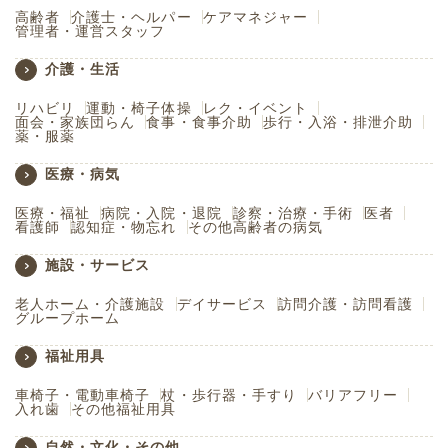
高齢者
介護士・ヘルパー
ケアマネジャー
管理者・運営スタッフ
介護・生活
リハビリ
運動・椅子体操
レク・イベント
面会・家族団らん
食事・食事介助
歩行・入浴・排泄介助
薬・服薬
医療・病気
医療・福祉
病院・入院・退院
診察・治療・手術
医者
看護師
認知症・物忘れ
その他高齢者の病気
施設・サービス
老人ホーム・介護施設
デイサービス
訪問介護・訪問看護
グループホーム
福祉用具
車椅子・電動車椅子
杖・歩行器・手すり
バリアフリー
入れ歯
その他福祉用具
自然・文化・その他