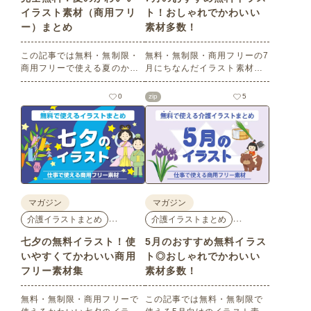
イラスト素材（商用フリ
ト！おしゃれでかわいい
ー）まとめ
素材多数！
この記事では無料・無制限・
無料・無制限・商用フリーの7
商用フリーで使える夏のかわ
月にちなんだイラスト素材を
いいイラスト素材を多数ご紹
多数ご紹介します。どれも印
介いたします。夏の花である
刷に適した解像度で、点数制
0
zip
5
ひまわりや朝顔、夏祭り、花
限なしで自由に使える素材ば
火、七夕など夏ならではのか
かり♪どなたでもご利用いただ
わいいイラストをご用意！ポ
けます！ぜひご活用くださ
スターやパンフレットなどで
い。
使いやすいテイストなので、
ぜひご活用ください。
マガジン
マガジン
…
…
介護イラストまとめ
介護イラストまとめ
七夕の無料イラスト！使
5月のおすすめ無料イラス
いやすくてかわいい商用
ト◎おしゃれでかわいい
フリー素材集
素材多数！
無料・無制限・商用フリーで
この記事では無料・無制限で