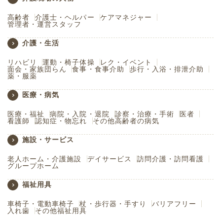
高齢者
介護士・ヘルパー
ケアマネジャー
管理者・運営スタッフ
介護・生活
リハビリ
運動・椅子体操
レク・イベント
面会・家族団らん
食事・食事介助
歩行・入浴・排泄介助
薬・服薬
医療・病気
医療・福祉
病院・入院・退院
診察・治療・手術
医者
看護師
認知症・物忘れ
その他高齢者の病気
施設・サービス
老人ホーム・介護施設
デイサービス
訪問介護・訪問看護
グループホーム
福祉用具
車椅子・電動車椅子
杖・歩行器・手すり
バリアフリー
入れ歯
その他福祉用具