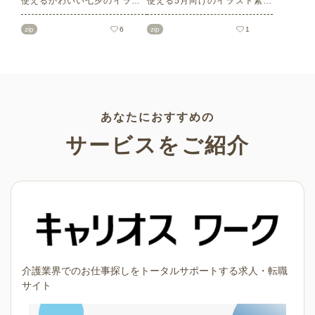
使えるかわいい七夕のイラス
使える5月向けのイラスト素材
ト素材をご紹介します。短冊
を多数ご紹介します。商用フ
の印刷用テンプレート、飾り
リーの可愛くておしゃれなイ
zip
6
zip
1
文字、使いやすいフレーム素
ラスト素材が多数！こどもの
材など多種多様なイラストを
日（端午の節句）や母の日な
ご用意。学校や会社、老人ホ
どの5月ならではのイラストば
ームやデイサービスなどの介
かりです。使いやすい透明背
護施設、ご自宅などで気軽に
景素材なので、ぜひパンフレ
お使いください。
ットやお便りなどのさまざま
なシーンでご活用ください！
あなたにおすすめの
サービスをご紹介
介護業界でのお仕事探しをトータルサポートする求人・転職
サイト