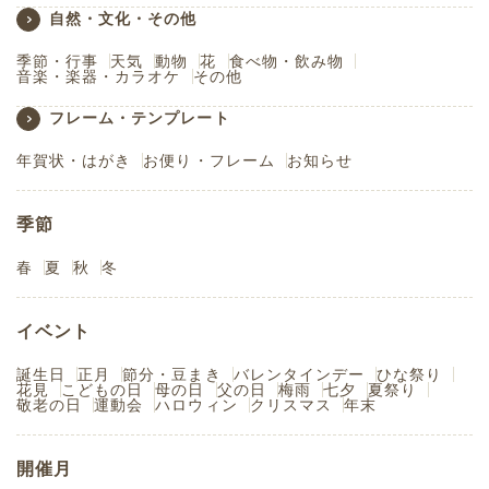
自然・文化・その他
季節・行事
天気
動物
花
食べ物・飲み物
音楽・楽器・カラオケ
その他
フレーム・テンプレート
年賀状・はがき
お便り・フレーム
お知らせ
季節
春
夏
秋
冬
イベント
誕生日
正月
節分・豆まき
バレンタインデー
ひな祭り
花見
こどもの日
母の日
父の日
梅雨
七夕
夏祭り
敬老の日
運動会
ハロウィン
クリスマス
年末
開催月