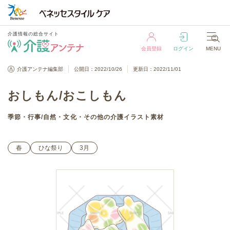
介護情報の総合サイト
会員登録
ログイン
MENU
介護情報の総合サイト
介護アンテナ編集部
公開日：2022/10/26
更新日：2022/11/01
会員登録
ログイン
MENU
おしもん/おこしもん
季節・行事
/
自然・文化・その他
の介護イラスト素材
春
ひな祭り
3月