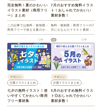
完全無料！夏のかわいい
7月のおすすめ無料イラス
イラスト素材（商用フリ
ト！おしゃれでかわいい
ー）まとめ
素材多数！
この記事では無料・無制限・
無料・無制限・商用フリーの7
商用フリーで使える夏のかわ
月にちなんだイラスト素材を
いいイラスト素材を多数ご紹
多数ご紹介します。どれも印
介いたします。夏の花である
刷に適した解像度で、点数制
0
zip
5
ひまわりや朝顔、夏祭り、花
限なしで自由に使える素材ば
火、七夕など夏ならではのか
かり♪どなたでもご利用いただ
わいいイラストをご用意！ポ
けます！ぜひご活用くださ
スターやパンフレットなどで
い。
使いやすいテイストなので、
ぜひご活用ください。
マガジン
マガジン
…
…
介護イラストまとめ
介護イラストまとめ
七夕の無料イラスト！使
5月のおすすめ無料イラス
いやすくてかわいい商用
ト◎おしゃれでかわいい
フリー素材集
素材多数！