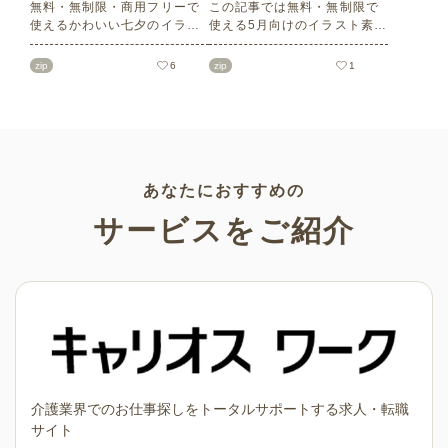
無料・無制限・商用フリーで
この記事では無料・無制限で
使えるかわいい七夕のイラス
使える5月向けのイラスト素材
ト素材をご紹介します。短冊
を多数ご紹介します。商用フ
の印刷用テンプレート、飾り
リーの可愛くておしゃれなイ
zip
6
zip
1
文字、使いやすいフレーム素
ラスト素材が多数！こどもの
材など多種多様なイラストを
日（端午の節句）や母の日な
ご用意。学校や会社、老人ホ
どの5月ならではのイラストば
ームやデイサービスなどの介
かりです。使いやすい透明背
護施設、ご自宅などで気軽に
景素材なので、ぜひパンフレ
お使いください。
ットやお便りなどのさまざま
なシーンでご活用ください！
あなたにおすすめの
サービスをご紹介
介護業界でのお仕事探しをトータルサポートする求人・転職
サイト