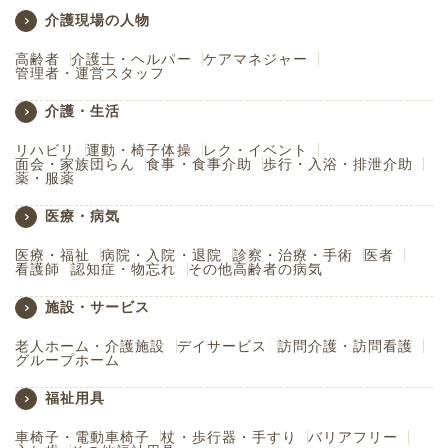
介護現場の人物
高齢者
介護士・ヘルパー
ケアマネジャー
管理者・運営スタッフ
介護・生活
リハビリ
運動・椅子体操
レク・イベント
面会・家族団らん
食事・食事介助
歩行・入浴・排泄介助
薬・服薬
医療・病気
医療・福祉
病院・入院・退院
診察・治療・手術
医者
看護師
認知症・物忘れ
その他高齢者の病気
施設・サービス
老人ホーム・介護施設
デイサービス
訪問介護・訪問看護
グループホーム
福祉用具
車椅子・電動車椅子
杖・歩行器・手すり
バリアフリー