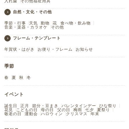
入れ歯
その他福祉用具
自然・文化・その他
季節・行事
天気
動物
花
食べ物・飲み物
音楽・楽器・カラオケ
その他
フレーム・テンプレート
年賀状・はがき
お便り・フレーム
お知らせ
季節
春
夏
秋
冬
イベント
誕生日
正月
節分・豆まき
バレンタインデー
ひな祭り
花見
こどもの日
母の日
父の日
梅雨
七夕
夏祭り
敬老の日
運動会
ハロウィン
クリスマス
年末