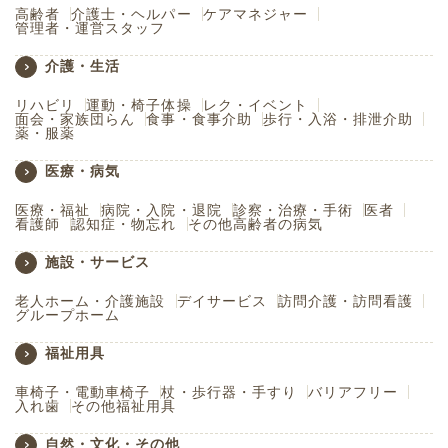
高齢者
介護士・ヘルパー
ケアマネジャー
管理者・運営スタッフ
介護・生活
リハビリ
運動・椅子体操
レク・イベント
面会・家族団らん
食事・食事介助
歩行・入浴・排泄介助
薬・服薬
医療・病気
医療・福祉
病院・入院・退院
診察・治療・手術
医者
看護師
認知症・物忘れ
その他高齢者の病気
施設・サービス
老人ホーム・介護施設
デイサービス
訪問介護・訪問看護
グループホーム
福祉用具
車椅子・電動車椅子
杖・歩行器・手すり
バリアフリー
入れ歯
その他福祉用具
自然・文化・その他