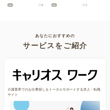
の印刷用テンプレート、飾り
リーの可愛くておしゃれなイ
zip
6
zip
1
文字、使いやすいフレーム素
ラスト素材が多数！こどもの
材など多種多様なイラストを
日（端午の節句）や母の日な
ご用意。学校や会社、老人ホ
どの5月ならではのイラストば
ームやデイサービスなどの介
かりです。使いやすい透明背
護施設、ご自宅などで気軽に
景素材なので、ぜひパンフレ
お使いください。
ットやお便りなどのさまざま
なシーンでご活用ください！
あなたにおすすめの
サービスをご紹介
介護業界でのお仕事探しをトータルサポートする求人・転職
サイト