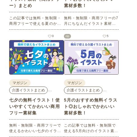
ー）まとめ
素材多数！
この記事では無料・無制限・
無料・無制限・商用フリーの7
商用フリーで使える夏のかわ
月にちなんだイラスト素材を
いいイラスト素材を多数ご紹
多数ご紹介します。どれも印
介いたします。夏の花である
刷に適した解像度で、点数制
0
zip
5
ひまわりや朝顔、夏祭り、花
限なしで自由に使える素材ば
火、七夕など夏ならではのか
かり♪どなたでもご利用いただ
わいいイラストをご用意！ポ
けます！ぜひご活用くださ
スターやパンフレットなどで
い。
使いやすいテイストなので、
ぜひご活用ください。
マガジン
マガジン
…
…
介護イラストまとめ
介護イラストまとめ
七夕の無料イラスト！使
5月のおすすめ無料イラス
いやすくてかわいい商用
ト◎おしゃれでかわいい
フリー素材集
素材多数！
無料・無制限・商用フリーで
この記事では無料・無制限で
使えるかわいい七夕のイラス
使える5月向けのイラスト素材
ト素材をご紹介します。短冊
を多数ご紹介します。商用フ