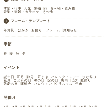
季節・行事
天気
動物
花
食べ物・飲み物
音楽・楽器・カラオケ
その他
フレーム・テンプレート
年賀状・はがき
お便り・フレーム
お知らせ
季節
春
夏
秋
冬
イベント
誕生日
正月
節分・豆まき
バレンタインデー
ひな祭り
花見
こどもの日
母の日
父の日
梅雨
七夕
夏祭り
敬老の日
運動会
ハロウィン
クリスマス
年末
開催月