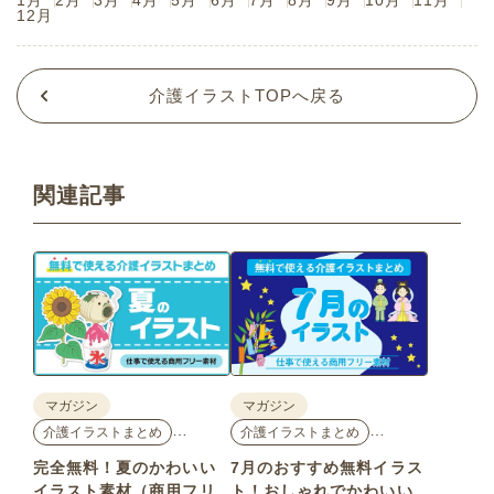
1月
2月
3月
4月
5月
6月
7月
8月
9月
10月
11月
12月
介護イラストTOPへ戻る
関連記事
マガジン
マガジン
…
…
介護イラストまとめ
介護イラストまとめ
完全無料！夏のかわいい
7月のおすすめ無料イラス
イラスト素材（商用フリ
ト！おしゃれでかわいい