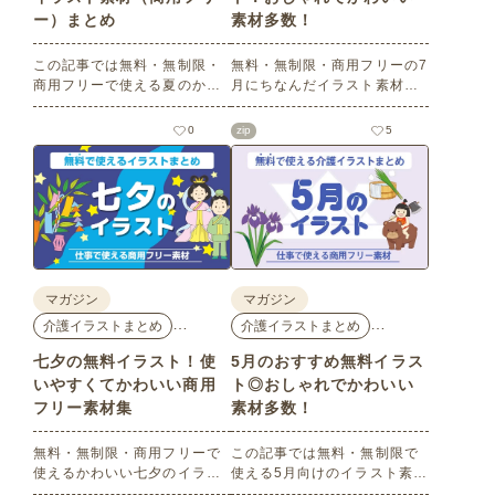
ー）まとめ
素材多数！
この記事では無料・無制限・
無料・無制限・商用フリーの7
商用フリーで使える夏のかわ
月にちなんだイラスト素材を
いいイラスト素材を多数ご紹
多数ご紹介します。どれも印
介いたします。夏の花である
刷に適した解像度で、点数制
0
zip
5
ひまわりや朝顔、夏祭り、花
限なしで自由に使える素材ば
火、七夕など夏ならではのか
かり♪どなたでもご利用いただ
わいいイラストをご用意！ポ
けます！ぜひご活用くださ
スターやパンフレットなどで
い。
使いやすいテイストなので、
ぜひご活用ください。
マガジン
マガジン
…
…
介護イラストまとめ
介護イラストまとめ
七夕の無料イラスト！使
5月のおすすめ無料イラス
いやすくてかわいい商用
ト◎おしゃれでかわいい
フリー素材集
素材多数！
無料・無制限・商用フリーで
この記事では無料・無制限で
使えるかわいい七夕のイラス
使える5月向けのイラスト素材
ト素材をご紹介します。短冊
を多数ご紹介します。商用フ