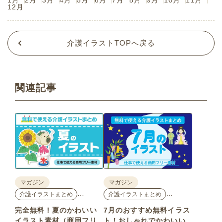
1月
2月
3月
4月
5月
6月
7月
8月
9月
10月
11月
12月
介護イラストTOPへ戻る
関連記事
マガジン
マガジン
…
…
介護イラストまとめ
介護イラストまとめ
完全無料！夏のかわいい
7月のおすすめ無料イラス
イラスト素材（商用フリ
ト！おしゃれでかわいい