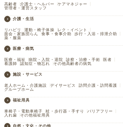
高齢者
介護士・ヘルパー
ケアマネジャー
管理者・運営スタッフ
介護・生活
リハビリ
運動・椅子体操
レク・イベント
面会・家族団らん
食事・食事介助
歩行・入浴・排泄介助
薬・服薬
医療・病気
医療・福祉
病院・入院・退院
診察・治療・手術
医者
看護師
認知症・物忘れ
その他高齢者の病気
施設・サービス
老人ホーム・介護施設
デイサービス
訪問介護・訪問看護
グループホーム
福祉用具
車椅子・電動車椅子
杖・歩行器・手すり
バリアフリー
入れ歯
その他福祉用具
自然・文化・その他