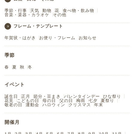
季節・行事
天気
動物
花
食べ物・飲み物
音楽・楽器・カラオケ
その他
フレーム・テンプレート
年賀状・はがき
お便り・フレーム
お知らせ
季節
春
夏
秋
冬
イベント
誕生日
正月
節分・豆まき
バレンタインデー
ひな祭り
花見
こどもの日
母の日
父の日
梅雨
七夕
夏祭り
敬老の日
運動会
ハロウィン
クリスマス
年末
開催月