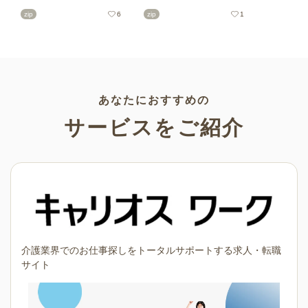
の印刷用テンプレート、飾り
リーの可愛くておしゃれなイ
zip
6
zip
1
文字、使いやすいフレーム素
ラスト素材が多数！こどもの
材など多種多様なイラストを
日（端午の節句）や母の日な
ご用意。学校や会社、老人ホ
どの5月ならではのイラストば
ームやデイサービスなどの介
かりです。使いやすい透明背
護施設、ご自宅などで気軽に
景素材なので、ぜひパンフレ
お使いください。
ットやお便りなどのさまざま
なシーンでご活用ください！
あなたにおすすめの
サービスをご紹介
介護業界でのお仕事探しをトータルサポートする求人・転職
サイト