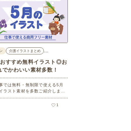
…
ン
介護イラストまとめ
のおすすめ無料イラスト◎お
れでかわいい素材多数！
事では無料・無制限で使える5月
イラスト素材を多数ご紹介しま
用フリーの可愛くておしゃれなイ
素材が多数！こどもの日（端午の
1
や母の日などの5月ならではのイ
ばかりです。使いやすい透明背景
ので、ぜひパンフレットやお便り
さまざまなシーンでご活用くださ