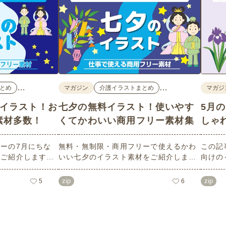
…
…
とめ
マガジン
介護イラストまとめ
マガジ
料イラスト！お
七夕の無料イラスト！使いやす
5月
素材多数！
くてかわいい商用フリー素材集
しゃ
ーの7月にちな
無料・無制限・商用フリーで使えるかわ
この記
数ご紹介します。
いい七夕のイラスト素材をご紹介しま
向けの
像度で、点数制限
す。短冊の印刷用テンプレート、飾り文
す。商
ばかり♪どなたで
字、使いやすいフレーム素材など多種多
ラスト
zip
zip
5
6
！ぜひご活用くだ
様なイラストをご用意。学校や会社、老
節句）
人ホームやデイサービスなどの介護施
ラスト
設、ご自宅などで気軽にお使いくださ
素材な
い。
などの