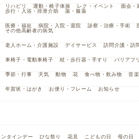
リハビリ
運動・椅子体操
レク・イベント
面会・
歩行・入浴・排泄介助
薬・服薬
医療・福祉
病院・入院・退院
診察・治療・手術
その他高齢者の病気
老人ホーム・介護施設
デイサービス
訪問介護・訪
車椅子・電動車椅子
杖・歩行器・手すり
バリアフ
季節・行事
天気
動物
花
食べ物・飲み物
音
年賀状・はがき
お便り・フレーム
お知らせ
レンタインデー
ひな祭り
花見
こどもの日
母の日