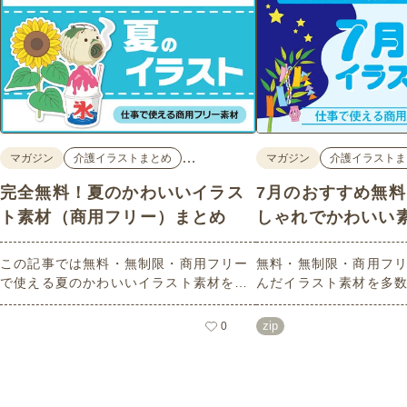
…
マガジン
介護イラストまとめ
マガジン
介護イラストま
完全無料！夏のかわいいイラス
7月のおすすめ無
ト素材（商用フリー）まとめ
しゃれでかわいい
この記事では無料・無制限・商用フリー
無料・無制限・商用フリ
で使える夏のかわいいイラスト素材を多
んだイラスト素材を多
数ご紹介いたします。夏の花であるひま
どれも印刷に適した解
わりや朝顔、夏祭り、花火、七夕など夏
なしで自由に使える素材
zip
0
ならではのかわいいイラストをご用意！
もご利用いただけます
ポスターやパンフレットなどで使いやす
さい。
いテイストなので、ぜひご活用くださ
い。