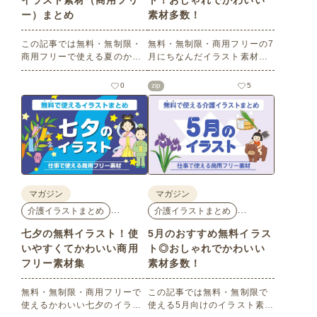
イラスト素材（商用フリ
ト！おしゃれでかわいい
ー）まとめ
素材多数！
この記事では無料・無制限・
無料・無制限・商用フリーの7
商用フリーで使える夏のかわ
月にちなんだイラスト素材を
いいイラスト素材を多数ご紹
多数ご紹介します。どれも印
介いたします。夏の花である
刷に適した解像度で、点数制
0
zip
5
ひまわりや朝顔、夏祭り、花
限なしで自由に使える素材ば
火、七夕など夏ならではのか
かり♪どなたでもご利用いただ
わいいイラストをご用意！ポ
けます！ぜひご活用くださ
スターやパンフレットなどで
い。
使いやすいテイストなので、
ぜひご活用ください。
マガジン
マガジン
…
…
介護イラストまとめ
介護イラストまとめ
七夕の無料イラスト！使
5月のおすすめ無料イラス
いやすくてかわいい商用
ト◎おしゃれでかわいい
フリー素材集
素材多数！
無料・無制限・商用フリーで
この記事では無料・無制限で
使えるかわいい七夕のイラス
使える5月向けのイラスト素材