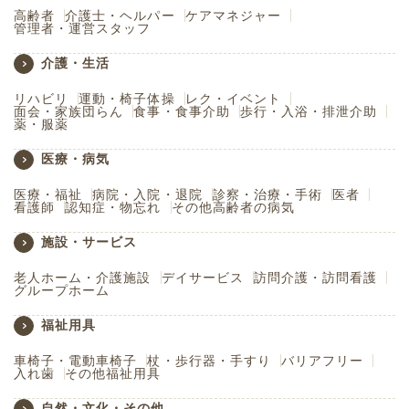
高齢者
介護士・ヘルパー
ケアマネジャー
管理者・運営スタッフ
介護・生活
リハビリ
運動・椅子体操
レク・イベント
面会・家族団らん
食事・食事介助
歩行・入浴・排泄介助
薬・服薬
医療・病気
医療・福祉
病院・入院・退院
診察・治療・手術
医者
看護師
認知症・物忘れ
その他高齢者の病気
施設・サービス
老人ホーム・介護施設
デイサービス
訪問介護・訪問看護
グループホーム
福祉用具
車椅子・電動車椅子
杖・歩行器・手すり
バリアフリー
入れ歯
その他福祉用具
自然・文化・その他