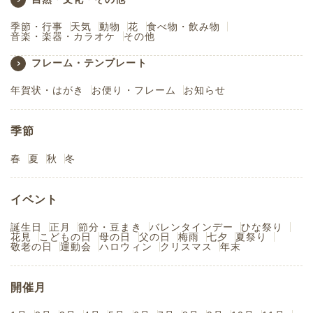
季節・行事
天気
動物
花
食べ物・飲み物
音楽・楽器・カラオケ
その他
フレーム・テンプレート
年賀状・はがき
お便り・フレーム
お知らせ
季節
春
夏
秋
冬
イベント
誕生日
正月
節分・豆まき
バレンタインデー
ひな祭り
花見
こどもの日
母の日
父の日
梅雨
七夕
夏祭り
敬老の日
運動会
ハロウィン
クリスマス
年末
開催月