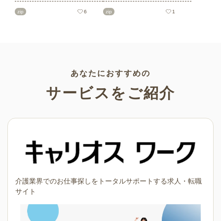
ト素材をご紹介します。短冊
を多数ご紹介します。商用フ
の印刷用テンプレート、飾り
リーの可愛くておしゃれなイ
zip
6
zip
1
文字、使いやすいフレーム素
ラスト素材が多数！こどもの
材など多種多様なイラストを
日（端午の節句）や母の日な
ご用意。学校や会社、老人ホ
どの5月ならではのイラストば
ームやデイサービスなどの介
かりです。使いやすい透明背
護施設、ご自宅などで気軽に
景素材なので、ぜひパンフレ
お使いください。
ットやお便りなどのさまざま
なシーンでご活用ください！
あなたにおすすめの
サービスをご紹介
介護業界でのお仕事探しをトータルサポートする求人・転職
サイト