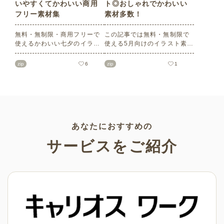
いやすくてかわいい商用
ト◎おしゃれでかわいい
フリー素材集
素材多数！
無料・無制限・商用フリーで
この記事では無料・無制限で
使えるかわいい七夕のイラス
使える5月向けのイラスト素材
ト素材をご紹介します。短冊
を多数ご紹介します。商用フ
の印刷用テンプレート、飾り
リーの可愛くておしゃれなイ
zip
6
zip
1
文字、使いやすいフレーム素
ラスト素材が多数！こどもの
材など多種多様なイラストを
日（端午の節句）や母の日な
ご用意。学校や会社、老人ホ
どの5月ならではのイラストば
ームやデイサービスなどの介
かりです。使いやすい透明背
護施設、ご自宅などで気軽に
景素材なので、ぜひパンフレ
お使いください。
ットやお便りなどのさまざま
なシーンでご活用ください！
あなたにおすすめの
サービスをご紹介