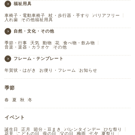
福祉用具
車椅子・電動車椅子
杖・歩行器・手すり
バリアフリー
入れ歯
その他福祉用具
自然・文化・その他
季節・行事
天気
動物
花
食べ物・飲み物
音楽・楽器・カラオケ
その他
フレーム・テンプレート
年賀状・はがき
お便り・フレーム
お知らせ
季節
春
夏
秋
冬
イベント
誕生日
正月
節分・豆まき
バレンタインデー
ひな祭り
花見
こどもの日
母の日
父の日
梅雨
七夕
夏祭り