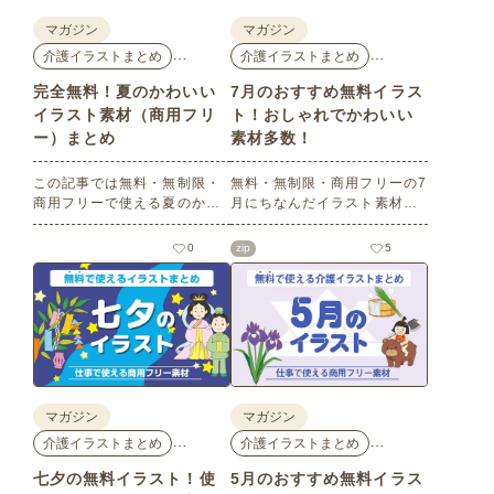
マガジン
マガジン
…
…
介護イラストまとめ
介護イラストまとめ
完全無料！夏のかわいい
7月のおすすめ無料イラス
イラスト素材（商用フリ
ト！おしゃれでかわいい
ー）まとめ
素材多数！
この記事では無料・無制限・
無料・無制限・商用フリーの7
商用フリーで使える夏のかわ
月にちなんだイラスト素材を
いいイラスト素材を多数ご紹
多数ご紹介します。どれも印
介いたします。夏の花である
刷に適した解像度で、点数制
0
zip
5
ひまわりや朝顔、夏祭り、花
限なしで自由に使える素材ば
火、七夕など夏ならではのか
かり♪どなたでもご利用いただ
わいいイラストをご用意！ポ
けます！ぜひご活用くださ
スターやパンフレットなどで
い。
使いやすいテイストなので、
ぜひご活用ください。
マガジン
マガジン
…
…
介護イラストまとめ
介護イラストまとめ
七夕の無料イラスト！使
5月のおすすめ無料イラス