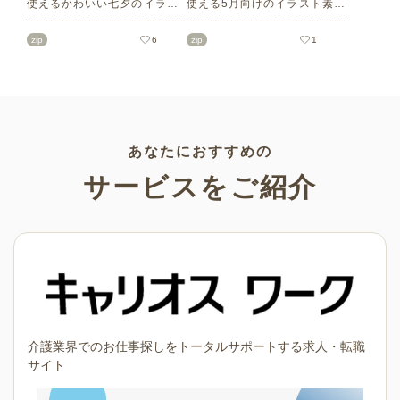
使えるかわいい七夕のイラス
使える5月向けのイラスト素材
ト素材をご紹介します。短冊
を多数ご紹介します。商用フ
の印刷用テンプレート、飾り
リーの可愛くておしゃれなイ
zip
6
zip
1
文字、使いやすいフレーム素
ラスト素材が多数！こどもの
材など多種多様なイラストを
日（端午の節句）や母の日な
ご用意。学校や会社、老人ホ
どの5月ならではのイラストば
ームやデイサービスなどの介
かりです。使いやすい透明背
護施設、ご自宅などで気軽に
景素材なので、ぜひパンフレ
お使いください。
ットやお便りなどのさまざま
なシーンでご活用ください！
あなたにおすすめの
サービスをご紹介
介護業界でのお仕事探しをトータルサポートする求人・転職
サイト