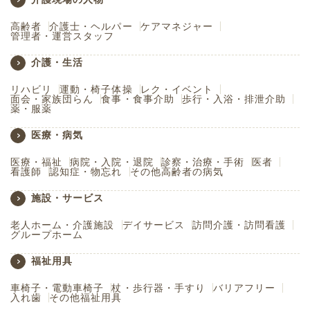
高齢者
介護士・ヘルパー
ケアマネジャー
管理者・運営スタッフ
介護・生活
リハビリ
運動・椅子体操
レク・イベント
面会・家族団らん
食事・食事介助
歩行・入浴・排泄介助
薬・服薬
医療・病気
医療・福祉
病院・入院・退院
診察・治療・手術
医者
看護師
認知症・物忘れ
その他高齢者の病気
施設・サービス
老人ホーム・介護施設
デイサービス
訪問介護・訪問看護
グループホーム
福祉用具
車椅子・電動車椅子
杖・歩行器・手すり
バリアフリー
入れ歯
その他福祉用具