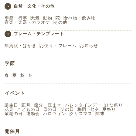
自然・文化・その他
季節・行事
天気
動物
花
食べ物・飲み物
音楽・楽器・カラオケ
その他
フレーム・テンプレート
年賀状・はがき
お便り・フレーム
お知らせ
季節
春
夏
秋
冬
イベント
誕生日
正月
節分・豆まき
バレンタインデー
ひな祭り
花見
こどもの日
母の日
父の日
梅雨
七夕
夏祭り
敬老の日
運動会
ハロウィン
クリスマス
年末
開催月