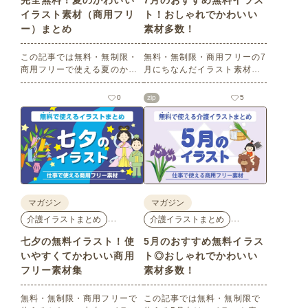
完全無料！夏のかわいい
7月のおすすめ無料イラス
イラスト素材（商用フリ
ト！おしゃれでかわいい
ー）まとめ
素材多数！
この記事では無料・無制限・
無料・無制限・商用フリーの7
商用フリーで使える夏のかわ
月にちなんだイラスト素材を
いいイラスト素材を多数ご紹
多数ご紹介します。どれも印
介いたします。夏の花である
刷に適した解像度で、点数制
0
zip
5
ひまわりや朝顔、夏祭り、花
限なしで自由に使える素材ば
火、七夕など夏ならではのか
かり♪どなたでもご利用いただ
わいいイラストをご用意！ポ
けます！ぜひご活用くださ
スターやパンフレットなどで
い。
使いやすいテイストなので、
ぜひご活用ください。
マガジン
マガジン
…
…
介護イラストまとめ
介護イラストまとめ
七夕の無料イラスト！使
5月のおすすめ無料イラス
いやすくてかわいい商用
ト◎おしゃれでかわいい
フリー素材集
素材多数！
無料・無制限・商用フリーで
この記事では無料・無制限で