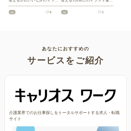
使えるかわいい七夕のイラス
使える5月向けのイラスト素材
ト素材をご紹介します。短冊
を多数ご紹介します。商用フ
の印刷用テンプレート、飾り
リーの可愛くておしゃれなイ
zip
6
zip
1
文字、使いやすいフレーム素
ラスト素材が多数！こどもの
材など多種多様なイラストを
日（端午の節句）や母の日な
ご用意。学校や会社、老人ホ
どの5月ならではのイラストば
ームやデイサービスなどの介
かりです。使いやすい透明背
護施設、ご自宅などで気軽に
景素材なので、ぜひパンフレ
お使いください。
ットやお便りなどのさまざま
なシーンでご活用ください！
あなたにおすすめの
サービスをご紹介
介護業界でのお仕事探しをトータルサポートする求人・転職
サイト