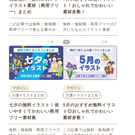
イラスト素材（商用フリ
ト！おしゃれでかわいい
ー）まとめ
素材多数！
この記事では無料・無制限・
無料・無制限・商用フリーの7
商用フリーで使える夏のかわ
月にちなんだイラスト素材を
いいイラスト素材を多数ご紹
多数ご紹介します。どれも印
介いたします。夏の花である
刷に適した解像度で、点数制
0
zip
5
ひまわりや朝顔、夏祭り、花
限なしで自由に使える素材ば
火、七夕など夏ならではのか
かり♪どなたでもご利用いただ
わいいイラストをご用意！ポ
けます！ぜひご活用くださ
スターやパンフレットなどで
い。
使いやすいテイストなので、
ぜひご活用ください。
マガジン
マガジン
…
…
介護イラストまとめ
介護イラストまとめ
七夕の無料イラスト！使
5月のおすすめ無料イラス
いやすくてかわいい商用
ト◎おしゃれでかわいい
フリー素材集
素材多数！
無料・無制限・商用フリーで
この記事では無料・無制限で