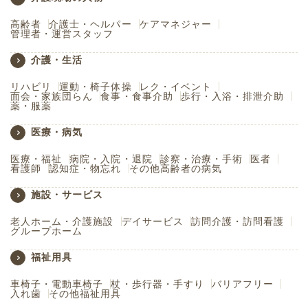
高齢者
介護士・ヘルパー
ケアマネジャー
管理者・運営スタッフ
介護・生活
リハビリ
運動・椅子体操
レク・イベント
面会・家族団らん
食事・食事介助
歩行・入浴・排泄介助
薬・服薬
医療・病気
医療・福祉
病院・入院・退院
診察・治療・手術
医者
看護師
認知症・物忘れ
その他高齢者の病気
施設・サービス
老人ホーム・介護施設
デイサービス
訪問介護・訪問看護
グループホーム
福祉用具
車椅子・電動車椅子
杖・歩行器・手すり
バリアフリー
入れ歯
その他福祉用具