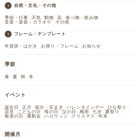
自然・文化・その他
季節・行事
天気
動物
花
食べ物・飲み物
音楽・楽器・カラオケ
その他
フレーム・テンプレート
年賀状・はがき
お便り・フレーム
お知らせ
季節
春
夏
秋
冬
イベント
誕生日
正月
節分・豆まき
バレンタインデー
ひな祭り
花見
こどもの日
母の日
父の日
梅雨
七夕
夏祭り
敬老の日
運動会
ハロウィン
クリスマス
年末
開催月