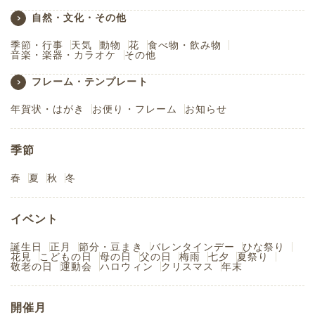
自然・文化・その他
季節・行事
天気
動物
花
食べ物・飲み物
音楽・楽器・カラオケ
その他
フレーム・テンプレート
年賀状・はがき
お便り・フレーム
お知らせ
季節
春
夏
秋
冬
イベント
誕生日
正月
節分・豆まき
バレンタインデー
ひな祭り
花見
こどもの日
母の日
父の日
梅雨
七夕
夏祭り
敬老の日
運動会
ハロウィン
クリスマス
年末
開催月