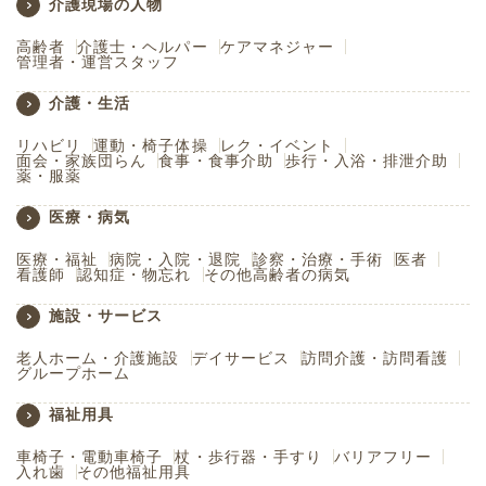
介護現場の人物
高齢者
介護士・ヘルパー
ケアマネジャー
管理者・運営スタッフ
介護・生活
リハビリ
運動・椅子体操
レク・イベント
面会・家族団らん
食事・食事介助
歩行・入浴・排泄介助
薬・服薬
医療・病気
医療・福祉
病院・入院・退院
診察・治療・手術
医者
看護師
認知症・物忘れ
その他高齢者の病気
施設・サービス
老人ホーム・介護施設
デイサービス
訪問介護・訪問看護
グループホーム
福祉用具
車椅子・電動車椅子
杖・歩行器・手すり
バリアフリー
入れ歯
その他福祉用具