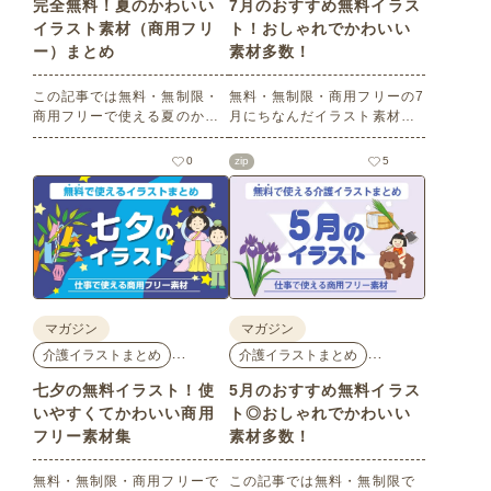
完全無料！夏のかわいい
7月のおすすめ無料イラス
イラスト素材（商用フリ
ト！おしゃれでかわいい
ー）まとめ
素材多数！
この記事では無料・無制限・
無料・無制限・商用フリーの7
商用フリーで使える夏のかわ
月にちなんだイラスト素材を
いいイラスト素材を多数ご紹
多数ご紹介します。どれも印
介いたします。夏の花である
刷に適した解像度で、点数制
0
zip
5
ひまわりや朝顔、夏祭り、花
限なしで自由に使える素材ば
火、七夕など夏ならではのか
かり♪どなたでもご利用いただ
わいいイラストをご用意！ポ
けます！ぜひご活用くださ
スターやパンフレットなどで
い。
使いやすいテイストなので、
ぜひご活用ください。
マガジン
マガジン
…
…
介護イラストまとめ
介護イラストまとめ
七夕の無料イラスト！使
5月のおすすめ無料イラス
いやすくてかわいい商用
ト◎おしゃれでかわいい
フリー素材集
素材多数！
無料・無制限・商用フリーで
この記事では無料・無制限で