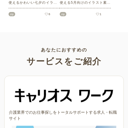
使えるかわいい七夕のイラス
使える5月向けのイラスト素材
ト素材をご紹介します。短冊
を多数ご紹介します。商用フ
の印刷用テンプレート、飾り
リーの可愛くておしゃれなイ
zip
6
zip
1
文字、使いやすいフレーム素
ラスト素材が多数！こどもの
材など多種多様なイラストを
日（端午の節句）や母の日な
ご用意。学校や会社、老人ホ
どの5月ならではのイラストば
ームやデイサービスなどの介
かりです。使いやすい透明背
護施設、ご自宅などで気軽に
景素材なので、ぜひパンフレ
お使いください。
ットやお便りなどのさまざま
なシーンでご活用ください！
あなたにおすすめの
サービスをご紹介
介護業界でのお仕事探しをトータルサポートする求人・転職
サイト