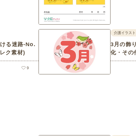
介護イラスト
る迷路-No.
3月の飾り
護レク素材)
化・その
9