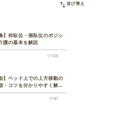
並び替え
換】仰臥位・側臥位のポジシ
介護の基本を解説
110
動】ベッド上での上方移動の
順・コツを分かりやすく解
67