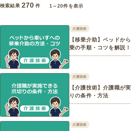
270
検索結果
件
1～20件を表示
介護技術
【移乗介助】ベッドか
乗の手順・コツを解説
介護技術
【介護技術】介護職が
りの条件・方法
介護技術