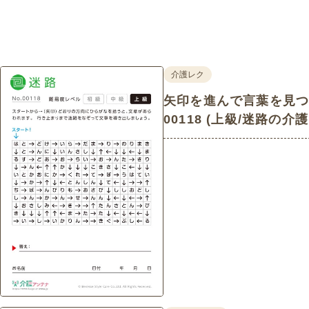
介護レク
矢印を進んで言葉を見つけ
00118 (上級/迷路の介