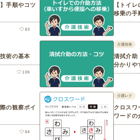
助】手順やコツ
【トイレ
移乗の手
83
介護技術
護技術の基本
清拭介助
分かりや
106
介護レク
の際の観察ポイ
クロスワード
ワードの
64