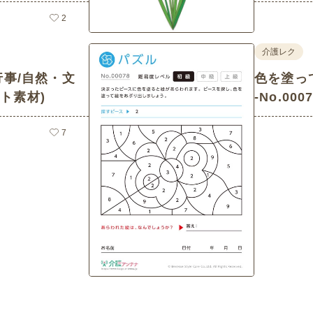
2
介護レク
行事/自然・文
色を塗っ
ト素材)
-No.0
材)
7