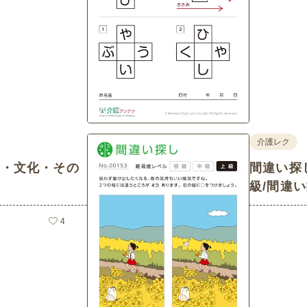
介護レク
然・文化・その
間違い探し「
級/間違
4