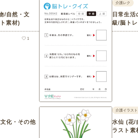
介護レク
物/自然・文
日常生活の○
ト素材)
級/脳ト
1
介護イラスト
・文化・その他
水仙 (
ラスト素