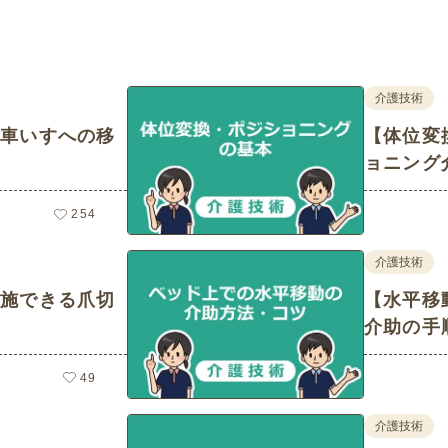
介護技術
ら車いすへの移
【体位変
！
ョニング
254
介護技術
実施できる爪切
【水平移
介助の手
説！
49
介護技術