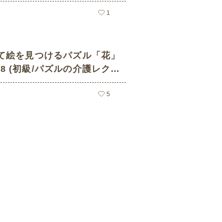
1
て絵を見つけるパズル「花」
0078 (初級/パズルの介護レク素
5