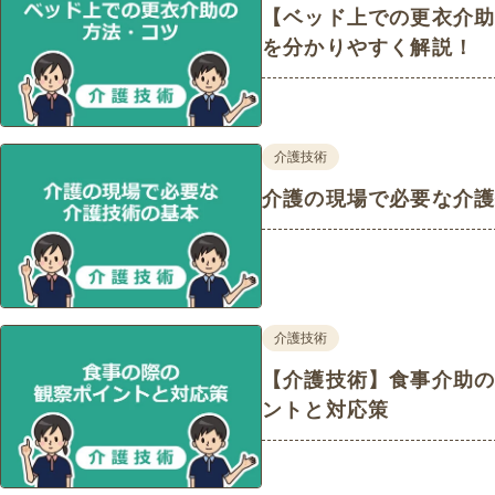
【ベッド上での更衣介
を分かりやすく解説！
介護技術
介護の現場で必要な介
介護技術
【介護技術】食事介助
ントと対応策