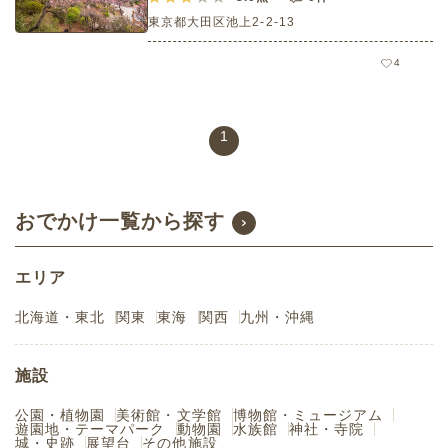
東京都大田区池上2-2-13
4
1
おでかけ一覧から探す
エリア
北海道・東北
関東
東海
関西
九州・沖縄
施設
公園・植物園
美術館・文学館
博物館・ミュージアム
遊園地・テーマパーク
動物園
水族館
神社・寺院
城・史跡
展望台
その他施設