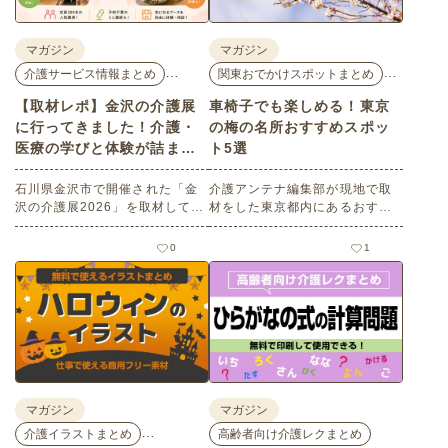
マガジン
マガジン
…
…
介護サービス情報まとめ
関東おでかけスポットまとめ
【取材レポ】金沢の介護展
車椅子でも楽しめる！東京
に行ってきました！介護・
の梅の名所おすすめスポッ
医療の学びと体験が詰まっ
ト5選
た1日。
石川県金沢市で開催された「金
介護アンテナ編集部が現地で取
沢の介護展2026」を取材してき
材をした東京都内にあるおすす
ました。医師による人気講演か
めの梅の名所を５選紹介しま
ら、気軽に参加できるミニ講
す。見どころはもちろんのこと
0
1
座、体験型の企業ブースまで、
バリアフリーの設備面について
介護・医療・健康の“学び・体
も紹介しているので、介護施設
験・相談”が一度にできる、見ど
などでの外出アクティビティの
ころ満載のイベントの様子をレ
事前チェックの際にぜひ参考に
ポートします。
してください。
マガジン
マガジン
…
介護イラストまとめ
高齢者向け介護レクまとめ