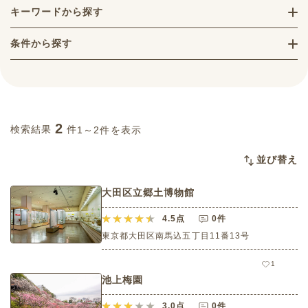
キーワードから探す
条件から探す
2
検索結果
件
1～2件を表示
並び替え
大田区立郷土博物館
4.5
点
0件
東京都大田区南馬込五丁目11番13号
1
池上梅園
3.0
点
0件