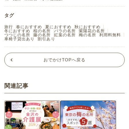
タグ
旅行
春におすすめ
夏におすすめ
秋におすすめ
冬におすすめ
桜の名所
バラの名所
紫陽花の名所
つつじの名所
藤の名所
紅葉の名所
梅の名所
利用料無料
車椅子貸出あり
割引あり
おでかけTOPへ戻る
関連記事