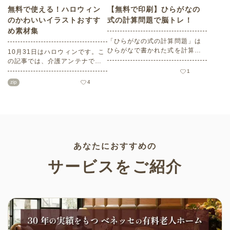
無料で使える！ハロウィン
【無料で印刷】ひらがなの
のかわいいイラストおすす
式の計算問題で脳トレ！
め素材集
「ひらがなの式の計算問題」は
ひらがなで書かれた式を計算す
10月31日はハロウィンです。こ
る問題です。想像力やワーキン
の記事では、介護アンテナで扱
グメモリのトレーニングとして
う高齢者向けイラスト素材か
1
も活用できる脳トレ問題です。
ら、ハロウィンにちなんだおば
zip
4
こちらは会員登録をすると無料
けやかぼちゃなどの素材をご紹
でプリントすることができるの
介します。いずれも万人受けす
でぜひご活用ください！
るデザインで背景は透明処理済
み。商用利用もOKなので制作に
ご活用ください。
あなたにおすすめの
サービスをご紹介