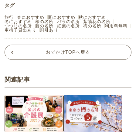
タグ
旅行
春におすすめ
夏におすすめ
秋におすすめ
冬におすすめ
桜の名所
バラの名所
紫陽花の名所
つつじの名所
藤の名所
紅葉の名所
梅の名所
利用料無料
車椅子貸出あり
割引あり
おでかけTOPへ戻る
関連記事