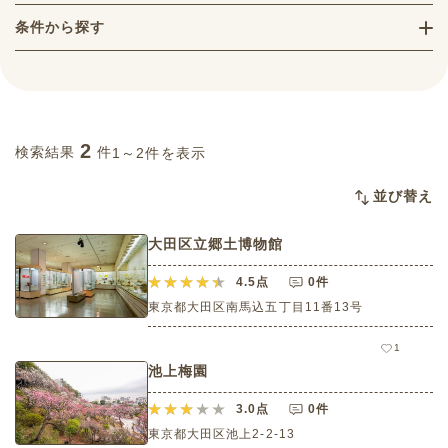
条件から探す
2
検索結果
件
1～2件を表示
並び替え
大田区立郷土博物館
4.5
点
0件
東京都大田区南馬込五丁目11番13号
1
池上梅園
3.0
点
0件
東京都大田区池上2-2-13