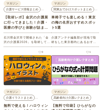
マガジン
マガジン
…
…
介護サービス情報まとめ
関東おでかけスポットまとめ
【取材レポ】金沢の介護展
車椅子でも楽しめる！東京
に行ってきました！介護・
の梅の名所おすすめスポッ
医療の学びと体験が詰まっ
ト5選
た1日。
石川県金沢市で開催された「金
介護アンテナ編集部が現地で取
沢の介護展2026」を取材してき
材をした東京都内にあるおすす
ました。医師による人気講演か
めの梅の名所を５選紹介しま
ら、気軽に参加できるミニ講
す。見どころはもちろんのこと
0
1
座、体験型の企業ブースまで、
バリアフリーの設備面について
介護・医療・健康の“学び・体
も紹介しているので、介護施設
験・相談”が一度にできる、見ど
などでの外出アクティビティの
ころ満載のイベントの様子をレ
事前チェックの際にぜひ参考に
ポートします。
してください。
マガジン
マガジン
…
介護イラストまとめ
高齢者向け介護レクまとめ
無料で使える！ハロウィン
【無料で印刷】ひらがなの