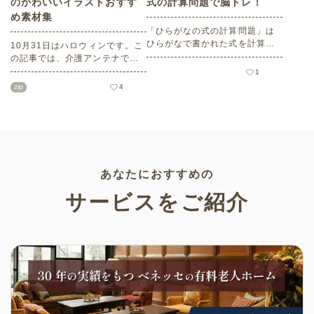
のかわいいイラストおすす
式の計算問題で脳トレ！
め素材集
「ひらがなの式の計算問題」は
ひらがなで書かれた式を計算す
10月31日はハロウィンです。こ
る問題です。想像力やワーキン
の記事では、介護アンテナで扱
グメモリのトレーニングとして
う高齢者向けイラスト素材か
1
も活用できる脳トレ問題です。
ら、ハロウィンにちなんだおば
zip
4
こちらは会員登録をすると無料
けやかぼちゃなどの素材をご紹
でプリントすることができるの
介します。いずれも万人受けす
でぜひご活用ください！
るデザインで背景は透明処理済
み。商用利用もOKなので制作に
ご活用ください。
あなたにおすすめの
サービスをご紹介