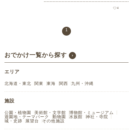
4
1
おでかけ一覧から探す
エリア
北海道・東北
関東
東海
関西
九州・沖縄
施設
公園・植物園
美術館・文学館
博物館・ミュージアム
遊園地・テーマパーク
動物園
水族館
神社・寺院
城・史跡
展望台
その他施設