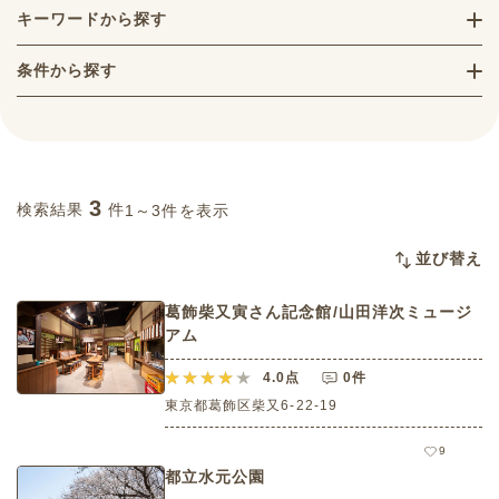
キーワードから探す
条件から探す
3
検索結果
件
1～3件を表示
並び替え
葛飾柴又寅さん記念館/山田洋次ミュージ
アム
4.0
点
0件
東京都葛飾区柴又6-22-19
9
都立水元公園