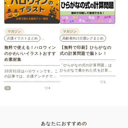
ころ満載のイベントの様子をレ
事前チェックの際にぜひ参考に
ポートします。
してください。
マガジン
マガジン
…
介護イラストまとめ
高齢者向け介護レクまとめ
無料で使える！ハロウィン
【無料で印刷】ひらがなの
のかわいいイラストおすす
式の計算問題で脳トレ！
め素材集
「ひらがなの式の計算問題」は
ひらがなで書かれた式を計算す
10月31日はハロウィンです。こ
る問題です。想像力やワーキン
の記事では、介護アンテナで扱
グメモリのトレーニングとして
う高齢者向けイラスト素材か
1
も活用できる脳トレ問題です。
ら、ハロウィンにちなんだおば
zip
4
こちらは会員登録をすると無料
けやかぼちゃなどの素材をご紹
でプリントすることができるの
介します。いずれも万人受けす
でぜひご活用ください！
るデザインで背景は透明処理済
み。商用利用もOKなので制作に
ご活用ください。
あなたにおすすめの