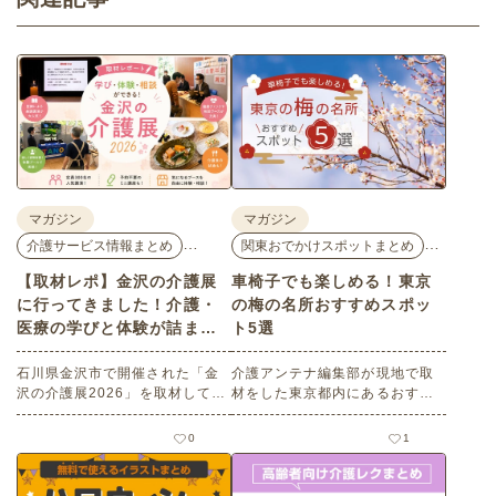
マガジン
マガジン
…
…
介護サービス情報まとめ
関東おでかけスポットまとめ
【取材レポ】金沢の介護展
車椅子でも楽しめる！東京
に行ってきました！介護・
の梅の名所おすすめスポッ
医療の学びと体験が詰まっ
ト5選
た1日。
石川県金沢市で開催された「金
介護アンテナ編集部が現地で取
沢の介護展2026」を取材してき
材をした東京都内にあるおすす
ました。医師による人気講演か
めの梅の名所を５選紹介しま
ら、気軽に参加できるミニ講
す。見どころはもちろんのこと
0
1
座、体験型の企業ブースまで、
バリアフリーの設備面について
介護・医療・健康の“学び・体
も紹介しているので、介護施設
験・相談”が一度にできる、見ど
などでの外出アクティビティの