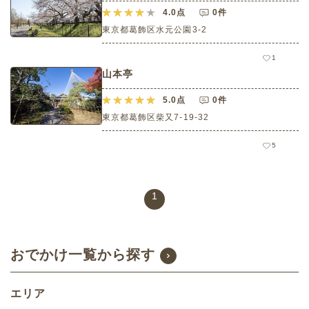
4.0
点
0件
東京都葛飾区水元公園3-2
1
山本亭
5.0
点
0件
東京都葛飾区柴又7-19-32
5
1
おでかけ一覧から探す
エリア