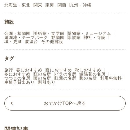
北海道・東北
関東
東海
関西
九州・沖縄
施設
公園・植物園
美術館・文学館
博物館・ミュージアム
遊園地・テーマパーク
動物園
水族館
神社・寺院
城・史跡
展望台
その他施設
タグ
旅行
春におすすめ
夏におすすめ
秋におすすめ
冬におすすめ
桜の名所
バラの名所
紫陽花の名所
つつじの名所
藤の名所
紅葉の名所
梅の名所
利用料無料
車椅子貸出あり
割引あり
おでかけTOPへ戻る
関連記事