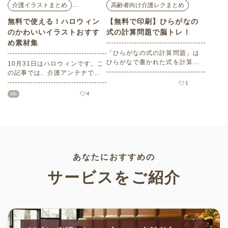
…
介護イラストまとめ
高齢者向け介護レクまとめ
無料で使える！ハロウィン
【無料で印刷】ひらがなの
のかわいいイラストおすす
式の計算問題で脳トレ！
め素材集
「ひらがなの式の計算問題」は
ひらがなで書かれた式を計算す
10月31日はハロウィンです。こ
る問題です。想像力やワーキン
の記事では、介護アンテナで扱
グメモリのトレーニングとして
う高齢者向けイラスト素材か
1
も活用できる脳トレ問題です。
ら、ハロウィンにちなんだおば
zip
4
こちらは会員登録をすると無料
けやかぼちゃなどの素材をご紹
でプリントすることができるの
介します。いずれも万人受けす
でぜひご活用ください！
るデザインで背景は透明処理済
み。商用利用もOKなので制作に
ご活用ください。
あなたにおすすめの
サービスをご紹介