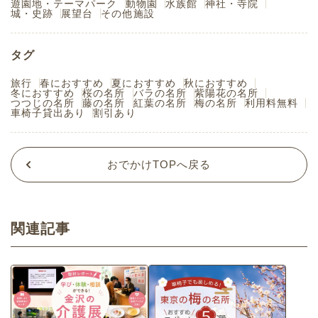
遊園地・テーマパーク
動物園
水族館
神社・寺院
城・史跡
展望台
その他施設
タグ
旅行
春におすすめ
夏におすすめ
秋におすすめ
冬におすすめ
桜の名所
バラの名所
紫陽花の名所
つつじの名所
藤の名所
紅葉の名所
梅の名所
利用料無料
車椅子貸出あり
割引あり
おでかけTOPへ戻る
関連記事