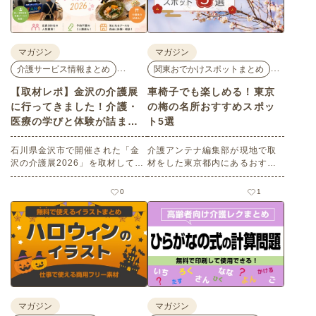
マガジン
マガジン
…
…
介護サービス情報まとめ
関東おでかけスポットまとめ
【取材レポ】金沢の介護展
車椅子でも楽しめる！東京
に行ってきました！介護・
の梅の名所おすすめスポッ
医療の学びと体験が詰まっ
ト5選
た1日。
石川県金沢市で開催された「金
介護アンテナ編集部が現地で取
沢の介護展2026」を取材してき
材をした東京都内にあるおすす
ました。医師による人気講演か
めの梅の名所を５選紹介しま
ら、気軽に参加できるミニ講
す。見どころはもちろんのこと
0
1
座、体験型の企業ブースまで、
バリアフリーの設備面について
介護・医療・健康の“学び・体
も紹介しているので、介護施設
験・相談”が一度にできる、見ど
などでの外出アクティビティの
ころ満載のイベントの様子をレ
事前チェックの際にぜひ参考に
ポートします。
してください。
マガジン
マガジン