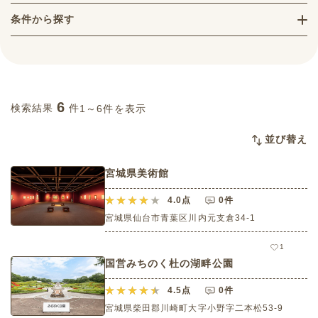
条件から探す
6
検索結果
件
1～6件を表示
並び替え
宮城県美術館
4.0
点
0件
宮城県仙台市青葉区川内元支倉34-1
1
国営みちのく杜の湖畔公園
4.5
点
0件
宮城県柴田郡川崎町大字小野字二本松53-9