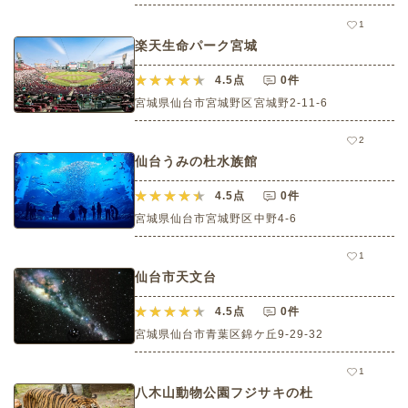
1
楽天生命パーク宮城
4.5
点
0件
宮城県仙台市宮城野区宮城野2-11-6
2
仙台うみの杜水族館
4.5
点
0件
宮城県仙台市宮城野区中野4-6
1
仙台市天文台
4.5
点
0件
宮城県仙台市青葉区錦ケ丘9-29-32
1
八木山動物公園フジサキの杜