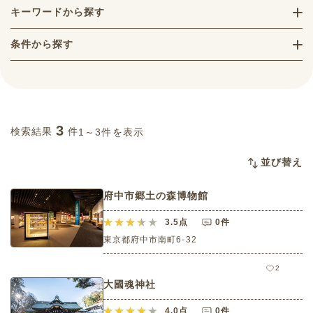
キーワードから探す
条件から探す
3
検索結果
件
1～3件を表示
並び替え
府中市郷土の森博物館
3.5
点
0件
東京都府中市南町6-32
2
大國魂神社
4.0
点
0件