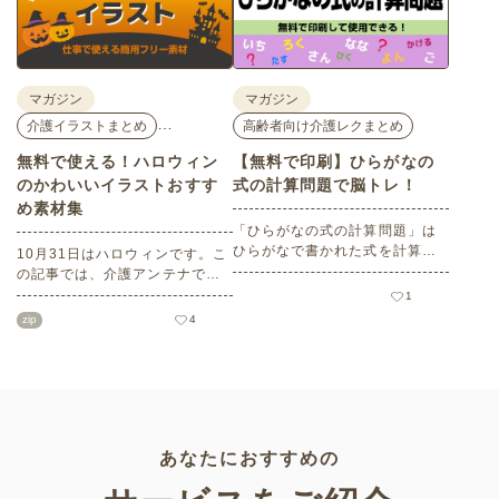
ポートします。
してください。
マガジン
マガジン
…
介護イラストまとめ
高齢者向け介護レクまとめ
無料で使える！ハロウィン
【無料で印刷】ひらがなの
のかわいいイラストおすす
式の計算問題で脳トレ！
め素材集
「ひらがなの式の計算問題」は
ひらがなで書かれた式を計算す
10月31日はハロウィンです。こ
る問題です。想像力やワーキン
の記事では、介護アンテナで扱
グメモリのトレーニングとして
う高齢者向けイラスト素材か
1
も活用できる脳トレ問題です。
ら、ハロウィンにちなんだおば
zip
4
こちらは会員登録をすると無料
けやかぼちゃなどの素材をご紹
でプリントすることができるの
介します。いずれも万人受けす
でぜひご活用ください！
るデザインで背景は透明処理済
み。商用利用もOKなので制作に
ご活用ください。
あなたにおすすめの