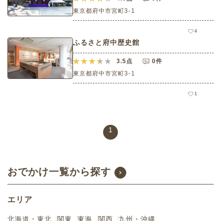
東京都府中市宮町3-1
4
ふるさと府中歴史館
3.5
点
0件
東京都府中市宮町3-1
1
1
おでかけ一覧から探す
エリア
北海道・東北
関東
東海
関西
九州・沖縄