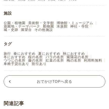
施設
公園・植物園
美術館・文学館
博物館・ミュージアム
遊園地・テーマパーク
動物園
水族館
神社・寺院
城・史跡
展望台
その他施設
タグ
旅行
春におすすめ
夏におすすめ
秋におすすめ
冬におすすめ
桜の名所
バラの名所
紫陽花の名所
つつじの名所
藤の名所
紅葉の名所
梅の名所
利用料無料
車椅子貸出あり
割引あり
おでかけTOPへ戻る
関連記事