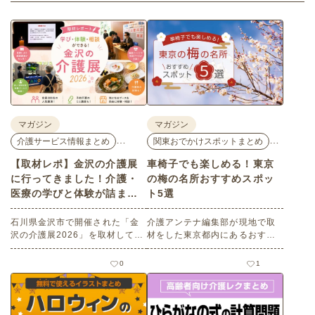
マガジン
マガジン
…
…
介護サービス情報まとめ
関東おでかけスポットまとめ
【取材レポ】金沢の介護展
車椅子でも楽しめる！東京
に行ってきました！介護・
の梅の名所おすすめスポッ
医療の学びと体験が詰まっ
ト5選
た1日。
石川県金沢市で開催された「金
介護アンテナ編集部が現地で取
沢の介護展2026」を取材してき
材をした東京都内にあるおすす
ました。医師による人気講演か
めの梅の名所を５選紹介しま
ら、気軽に参加できるミニ講
す。見どころはもちろんのこと
0
1
座、体験型の企業ブースまで、
バリアフリーの設備面について
介護・医療・健康の“学び・体
も紹介しているので、介護施設
験・相談”が一度にできる、見ど
などでの外出アクティビティの
ころ満載のイベントの様子をレ
事前チェックの際にぜひ参考に