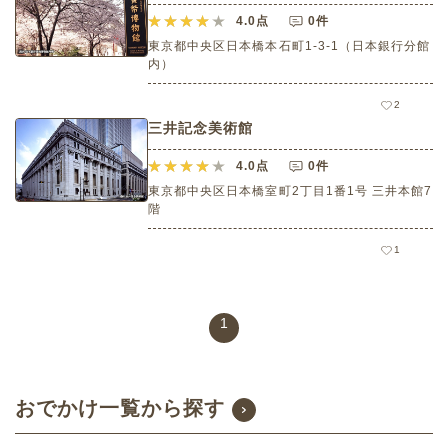
4.0
点
0件
東京都中央区日本橋本石町1-3-1（日本銀行分館
内）
2
三井記念美術館
4.0
点
0件
東京都中央区日本橋室町2丁目1番1号 三井本館7
階
1
1
おでかけ一覧から探す