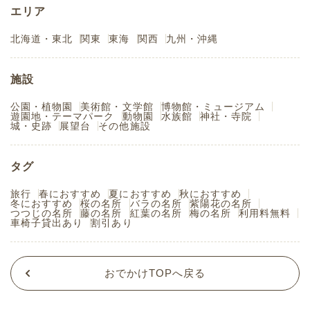
エリア
北海道・東北
関東
東海
関西
九州・沖縄
施設
公園・植物園
美術館・文学館
博物館・ミュージアム
遊園地・テーマパーク
動物園
水族館
神社・寺院
城・史跡
展望台
その他施設
タグ
旅行
春におすすめ
夏におすすめ
秋におすすめ
冬におすすめ
桜の名所
バラの名所
紫陽花の名所
つつじの名所
藤の名所
紅葉の名所
梅の名所
利用料無料
車椅子貸出あり
割引あり
おでかけTOPへ戻る