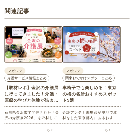
関連記事
マガジン
マガジン
…
…
介護サービス情報まとめ
関東おでかけスポットまとめ
【取材レポ】金沢の介護展
車椅子でも楽しめる！東京
に行ってきました！介護・
の梅の名所おすすめスポッ
医療の学びと体験が詰まっ
ト5選
た1日。
石川県金沢市で開催された「金
介護アンテナ編集部が現地で取
沢の介護展2026」を取材してき
材をした東京都内にあるおすす
ました。医師による人気講演か
めの梅の名所を５選紹介しま
ら、気軽に参加できるミニ講
す。見どころはもちろんのこと
0
1