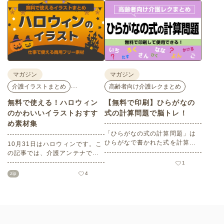
座、体験型の企業ブースまで、
バリアフリーの設備面について
介護・医療・健康の“学び・体
も紹介しているので、介護施設
験・相談”が一度にできる、見ど
などでの外出アクティビティの
ころ満載のイベントの様子をレ
事前チェックの際にぜひ参考に
ポートします。
してください。
マガジン
マガジン
…
介護イラストまとめ
高齢者向け介護レクまとめ
無料で使える！ハロウィン
【無料で印刷】ひらがなの
のかわいいイラストおすす
式の計算問題で脳トレ！
め素材集
「ひらがなの式の計算問題」は
ひらがなで書かれた式を計算す
10月31日はハロウィンです。こ
る問題です。想像力やワーキン
の記事では、介護アンテナで扱
グメモリのトレーニングとして
う高齢者向けイラスト素材か
1
も活用できる脳トレ問題です。
ら、ハロウィンにちなんだおば
zip
4
こちらは会員登録をすると無料
けやかぼちゃなどの素材をご紹
でプリントすることができるの
介します。いずれも万人受けす
でぜひご活用ください！
るデザインで背景は透明処理済
み。商用利用もOKなので制作に
ご活用ください。