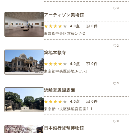
3
アーティゾン美術館
4.0
点
0件
東京都中央区京橋1-7-2
2
築地本願寺
4.0
点
0件
東京都中央区築地3-15-1
3
浜離宮恩賜庭園
4.0
点
0件
東京都中央区浜離宮庭園1-1
0
日本銀行貨幣博物館