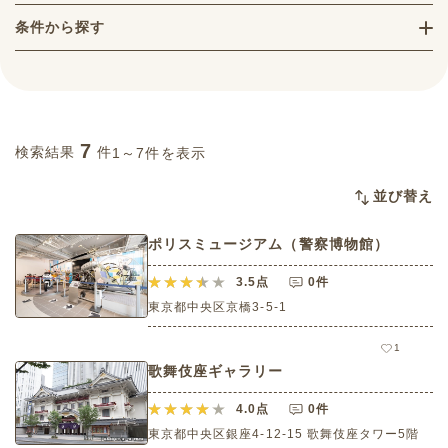
条件から探す
7
検索結果
件
1～7件を表示
並び替え
ポリスミュージアム（警察博物館）
3.5
点
0件
東京都中央区京橋3-5-1
1
歌舞伎座ギャラリー
4.0
点
0件
東京都中央区銀座4-12-15 歌舞伎座タワー5階