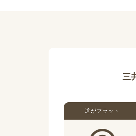
三
道がフラット