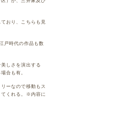
野区）が、三井家及び
。
れており、こちらも見
江戸時代の作品も数
で美しさを演出する
い場合も有。
フリーなので移動もス
じてくれる。※内容に