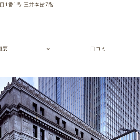
丁目1番1号 三井本館7階
概要
口コミ