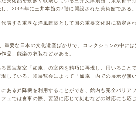
れた美術品を数多く収蔵している三井文庫別館（東京都中
し、2005年に三井本館の7階に開設された美術館である
を代表する重厚な洋風建築として国の重要文化財に指定さ
は、重要な日本の文化遺産ばかりで、コレクションの中には
の作品、能楽の衣装などがある。
ある国宝茶室「如庵」の室内を精巧に再現し、用いること
表現している。※展覧会によって「如庵」内での展示が無
口にある昇降機を利用することができ、館内も完全バリア
カフェでは食事の際、要望に応じて刻むなどの対応にも応