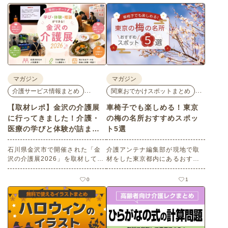
マガジン
マガジン
…
…
介護サービス情報まとめ
関東おでかけスポットまとめ
【取材レポ】金沢の介護展
車椅子でも楽しめる！東京
に行ってきました！介護・
の梅の名所おすすめスポッ
医療の学びと体験が詰まっ
ト5選
た1日。
石川県金沢市で開催された「金
介護アンテナ編集部が現地で取
沢の介護展2026」を取材してき
材をした東京都内にあるおすす
ました。医師による人気講演か
めの梅の名所を５選紹介しま
ら、気軽に参加できるミニ講
す。見どころはもちろんのこと
0
1
座、体験型の企業ブースまで、
バリアフリーの設備面について
介護・医療・健康の“学び・体
も紹介しているので、介護施設
験・相談”が一度にできる、見ど
などでの外出アクティビティの
ころ満載のイベントの様子をレ
事前チェックの際にぜひ参考に
ポートします。
してください。