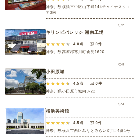
神奈川県横浜市中区山下町144チャイナスクエ
ア3階
2
キリンビバレッジ 湘南工場
4.0
点
0件
神奈川県高座郡寒川町倉見1620
8
小田原城
4.5
点
0件
神奈川県小田原市城内3-22
3
横浜美術館
4.5
点
0件
神奈川県横浜市西区みなとみらい3丁目4番1号