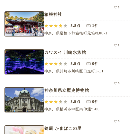
3
箱根神社
3.8
点
1件
神奈川県足柄下郡箱根町元箱根80-1
2
カワスイ 川崎水族館
3.5
点
0件
神奈川県川崎市川崎区日進町1-11
0
神奈川県立歴史博物館
3.5
点
0件
神奈川県横浜市中区南仲通5-60
0
鈴廣 かまぼこの里