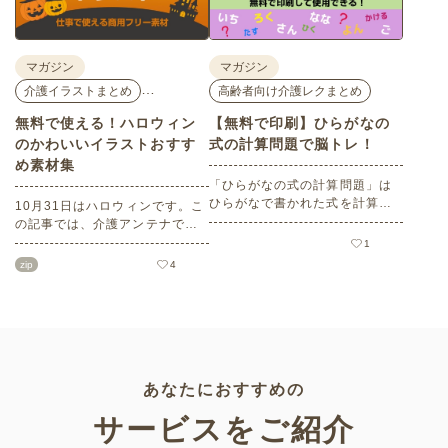
マガジン
マガジン
…
介護イラストまとめ
高齢者向け介護レクまとめ
無料で使える！ハロウィン
【無料で印刷】ひらがなの
のかわいいイラストおすす
式の計算問題で脳トレ！
め素材集
「ひらがなの式の計算問題」は
ひらがなで書かれた式を計算す
10月31日はハロウィンです。こ
る問題です。想像力やワーキン
の記事では、介護アンテナで扱
グメモリのトレーニングとして
う高齢者向けイラスト素材か
1
も活用できる脳トレ問題です。
ら、ハロウィンにちなんだおば
zip
4
こちらは会員登録をすると無料
けやかぼちゃなどの素材をご紹
でプリントすることができるの
介します。いずれも万人受けす
でぜひご活用ください！
るデザインで背景は透明処理済
み。商用利用もOKなので制作に
ご活用ください。
あなたにおすすめの
サービスをご紹介