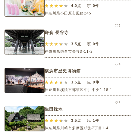
4.0
点
0件
神奈川県小田原市風祭245
2
鎌倉 長谷寺
3.5
点
0件
神奈川県鎌倉市長谷3-11-2
4
横浜市歴史博物館
3.5
点
0件
神奈川県横浜市都筑区中川中央1-18-1
1
生田緑地
3.5
点
1件
神奈川県川崎市多摩区枡形7丁目1-4