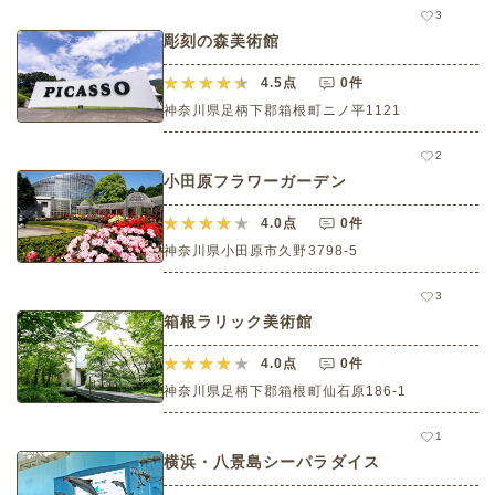
3
彫刻の森美術館
4.5
点
0件
神奈川県足柄下郡箱根町ニノ平1121
2
小田原フラワーガーデン
4.0
点
0件
神奈川県小田原市久野3798-5
3
箱根ラリック美術館
4.0
点
0件
神奈川県足柄下郡箱根町仙石原186-1
1
横浜・八景島シーパラダイス