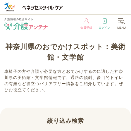
介護情報の総合サイト
会員登録
ログイン
MENU
介護情報の総合サイト
神奈川県のおでかけスポット：美術
会員登録
ログイン
MENU
館・文学館
車椅子の方や介護が必要な方とおでかけするのに適した神奈
川県の美術館・文学館情報です。通路の傾斜、多目的トイレ
の有無など役立つバリアフリー情報をご紹介しています。ぜ
ひお役立てください。
絞り込み検索