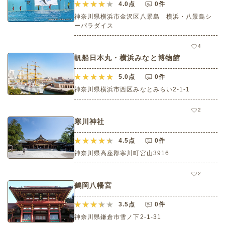
4.0
点
0件
神奈川県横浜市金沢区八景島 横浜・八景島シ
ーパラダイス
4
帆船日本丸・横浜みなと博物館
5.0
点
0件
神奈川県横浜市西区みなとみらい2-1-1
2
寒川神社
4.5
点
0件
神奈川県高座郡寒川町宮山3916
2
鶴岡八幡宮
3.5
点
0件
神奈川県鎌倉市雪ノ下2-1-31