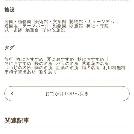
施設
公園・植物園
美術館・文学館
博物館・ミュージアム
遊園地・テーマパーク
動物園
水族館
神社・寺院
城・史跡
展望台
その他施設
タグ
旅行
春におすすめ
夏におすすめ
秋におすすめ
冬におすすめ
桜の名所
バラの名所
紫陽花の名所
つつじの名所
藤の名所
紅葉の名所
梅の名所
利用料無料
車椅子貸出あり
割引あり
おでかけTOPへ戻る
関連記事