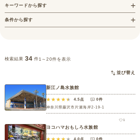
キーワードから探す
条件から探す
34
検索結果
件
1～20件を表示
並び替え
新江ノ島水族館
4.5
点
0件
神奈川県藤沢市片瀬海岸2-19-1
1
ヨコハマおもしろ水族館
4.0
点
0件