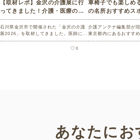
【取材レポ】金沢の介護展に行
車椅子でも楽しめ
ってきました！介護・医療の学
の名所おすすめス
びと体験が詰まった1日。
石川県金沢市で開催された「金沢の介護
介護アンテナ編集部が
展2026」を取材してきました。医師によ
東京都内にあるおすす
る人気講演から、気軽に参加できるミニ
選紹介します。見どこ
講座、体験型の企業ブースまで、介護・
とバリアフリーの設備
0
医療・健康の“学び・体験・相談”が一度
しているので、介護施
にできる、見どころ満載のイベントの様
クティビティの事前チ
子をレポートします。
参考にしてください。
あなたにお