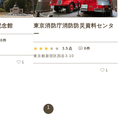
記念館
東京消防庁消防防災資料センタ
ー
0件
3.5
点
0件
東京都新宿区四谷3-10
1
1
1