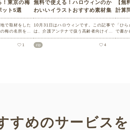
る！東京の梅
無料で使える！ハロウィンのか
【無
ポット5選
わいいイラストおすすめ素材集
計算
現地で取材をした
10月31日はハロウィンです。この記事で
「ひら
めの梅の名所を５
は、介護アンテナで扱う高齢者向けイラ
で書か
ろはもちろんのこ
スト素材から、ハロウィンにちなんだお
力やワ
面についても紹介
ばけやかぼちゃなどの素材をご紹介しま
しても
zip
1
4
設などでの外出ア
す。いずれも万人受けするデザインで背
らは会
ェックの際にぜひ
景は透明処理済み。商用利用もOKなので
ること
制作にご活用ください。
い！
すすめの
サービスを