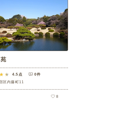
御苑
4.5
点
0件
宿区内藤町11
8