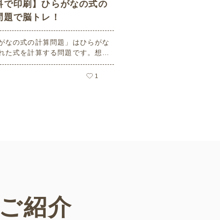
料で印刷】ひらがなの式の
問題で脳トレ！
がなの式の計算問題」はひらがな
れた式を計算する問題です。想像
ーキングメモリのトレーニングと
活用できる脳トレ問題です。こち
1
員登録をすると無料でプリントす
ができるのでぜひご活用くださ
ご紹介