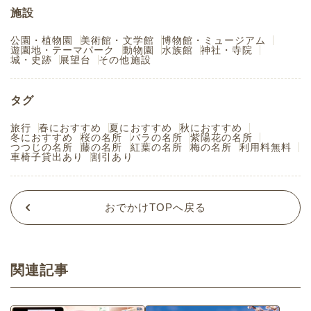
施設
公園・植物園
美術館・文学館
博物館・ミュージアム
遊園地・テーマパーク
動物園
水族館
神社・寺院
城・史跡
展望台
その他施設
タグ
旅行
春におすすめ
夏におすすめ
秋におすすめ
冬におすすめ
桜の名所
バラの名所
紫陽花の名所
つつじの名所
藤の名所
紅葉の名所
梅の名所
利用料無料
車椅子貸出あり
割引あり
おでかけTOPへ戻る
関連記事