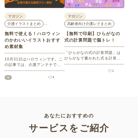
マガジン
マガジン
…
介護イラストまとめ
高齢者向け介護レクまとめ
無料で使える！ハロウィン
【無料で印刷】ひらがなの
のかわいいイラストおすす
式の計算問題で脳トレ！
め素材集
「ひらがなの式の計算問題」は
ひらがなで書かれた式を計算す
10月31日はハロウィンです。こ
る問題です。想像力やワーキン
の記事では、介護アンテナで扱
グメモリのトレーニングとして
う高齢者向けイラスト素材か
1
も活用できる脳トレ問題です。
ら、ハロウィンにちなんだおば
zip
4
こちらは会員登録をすると無料
けやかぼちゃなどの素材をご紹
でプリントすることができるの
介します。いずれも万人受けす
でぜひご活用ください！
るデザインで背景は透明処理済
み。商用利用もOKなので制作に
ご活用ください。
あなたにおすすめの
サービスをご紹介