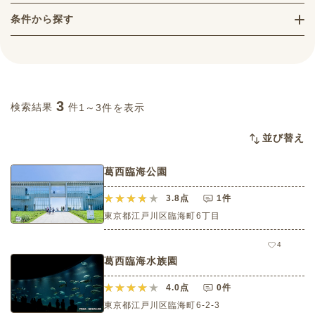
条件から探す
3
検索結果
件
1～3件を表示
並び替え
葛西臨海公園
3.8
点
1件
東京都江戸川区臨海町6丁目
4
葛西臨海水族園
4.0
点
0件
東京都江戸川区臨海町6-2-3