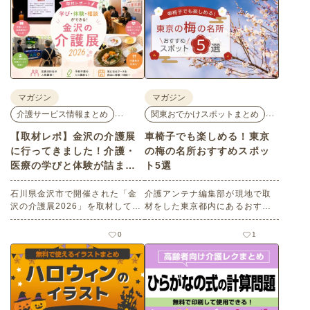
マガジン
マガジン
…
…
介護サービス情報まとめ
関東おでかけスポットまとめ
【取材レポ】金沢の介護展
車椅子でも楽しめる！東京
に行ってきました！介護・
の梅の名所おすすめスポッ
医療の学びと体験が詰まっ
ト5選
た1日。
石川県金沢市で開催された「金
介護アンテナ編集部が現地で取
沢の介護展2026」を取材してき
材をした東京都内にあるおすす
ました。医師による人気講演か
めの梅の名所を５選紹介しま
ら、気軽に参加できるミニ講
す。見どころはもちろんのこと
0
1
座、体験型の企業ブースまで、
バリアフリーの設備面について
介護・医療・健康の“学び・体
も紹介しているので、介護施設
験・相談”が一度にできる、見ど
などでの外出アクティビティの
ころ満載のイベントの様子をレ
事前チェックの際にぜひ参考に
ポートします。
してください。