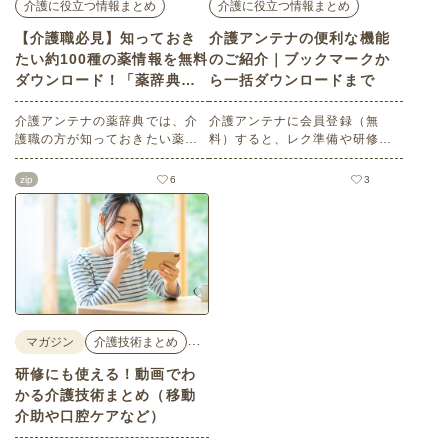
介護に役立つ情報まとめ
介護に役立つ情報まとめ
【介護職必見】知っておき
介護アンテナの便利な機能
たい約100種の薬情報を無料
のご紹介｜ブックマークか
ダウンロード！「薬辞典」
ら一括ダウンロードまで
で薬の基礎知識を学ぼう
介護アンテナの薬辞典では、介
介護アンテナに会員登録（無
護職の方が知っておきたい薬の
料）すると、レク準備や研修資
知識（効能効果、副作用、併用
料の収集がぐっと楽になる便利
注意点など）を詳しく解説。約1
機能が使えるようになります。
zip
6
3
00種類の情報を無料でダウンロ
この記事では、「ブックマー
ードできます。さらにこの記事
ク・いいね！」の使い方、検索
ではよくみられている薬5選を一
の絞り込みや並び替えで目的の
括ダウンロードできます。正し
素材に素早くたどり着くコツ、
い知識を身につけケアスキルを
そして素材の一括ダウンロード
高めましょう。
方法をわかりやすく解説しま
す。
…
マガジン
介護技術まとめ
研修にも使える！動画でわ
かる介護技術まとめ（移動
介助や口腔ケアなど）