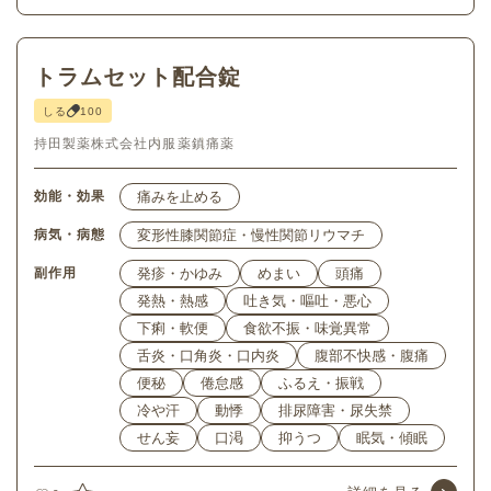
トラムセット配合錠
しる
100
持田製薬株式会社
内服薬
鎮痛薬
効能・効果
痛みを止める
病気・病態
変形性膝関節症・慢性関節リウマチ
副作用
発疹・かゆみ
めまい
頭痛
発熱・熱感
吐き気・嘔吐・悪心
下痢・軟便
食欲不振・味覚異常
舌炎・口角炎・口内炎
腹部不快感・腹痛
便秘
倦怠感
ふるえ・振戦
冷や汗
動悸
排尿障害・尿失禁
せん妄
口渇
抑うつ
眠気・傾眠