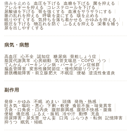
痛みを止める
血圧を下げる
血糖を下げる
菌を抑える
アレルギーを抑える
コレステロールを下げる
尿酸値を下げる
骨を強くする
血液をサラサラにする
脈の乱れを抑える
呼吸を楽にする
咳を止める
眠りやすくする
気持ちを落ち着かせる
かゆみを抑える
眼圧を下げる
物忘れを防ぐ
ふるえを抑える
栄養を補う
尿を出しやすくする
病気・病態
高血圧
心不全
認知症
糖尿病
骨粗しょう症
脂質代謝異常
心房細動
気管支喘息・COPD
うつ
てんかん
パーキンソン病・パーキンソン症候群
脳血管障害
変形性膝関節症・慢性関節リウマチ
膀胱機能障害・前立腺肥大
不眠症
便秘
逆流性食道炎
副作用
発疹・かゆみ
不眠
めまい
頭痛
発熱・熱感
吐き気・嘔吐・悪心
下痢・軟便
食欲不振・味覚異常
舌炎・口角炎・口内炎
腹部膨満感
腹部不快感・腹痛
便秘
倦怠感
ふるえ・振戦
冷や汗
動悸
充血
排尿障害・尿失禁
せん妄
口渇
ふらつき・転倒
記憶障害
抑うつ
眠気・傾眠