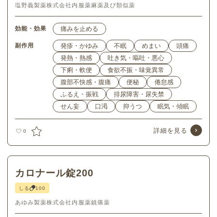
塩野義製薬株式会社
内服薬
麻薬及び類似薬
効能・効果
痛みを止める
副作用
発疹・かゆみ
不眠
めまい
頭痛
発熱・熱感
吐き気・嘔吐・悪心
下痢・軟便
食欲不振・味覚異常
腹部不快感・腹痛
便秘
倦怠感
ふるえ・振戦
排尿障害・尿失禁
せん妄
口渇
抑うつ
眠気・傾眠
詳細を見る
0
カロナール錠200
しる
100
あゆみ製薬株式会社
内服薬
鎮痛薬