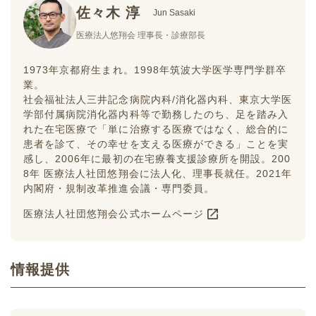
佐々木 淳
Jun Sasaki
医療法人悠翔会 理事長・診療部長
1973年京都府生まれ。1998年筑波大学医学専門学群卒
業。
社会福祉法人三井記念病院内科/消化器内科、東京大学医
学部付属病院消化器内科等で勤務したのち、足を踏み入
れた在宅医療で「単に治療する医療ではなく、総合的に
患者を診て、その幸せを支える医療ができる」ことを実
感し、2006年に最初の在宅療養支援診療所を開設。200
8年 医療法人社団悠翔会に法人化、理事長就任。2021年
内閣府・規制改革推進会議・専門委員。
医療法人社団悠翔会公式ホームページ
情報提供