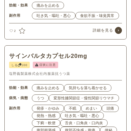
効能・効果
痛みを止める
副作用
吐き気・嘔吐・悪心
食欲不振・味覚異常
詳細を見る
2
サインバルタカプセル20mg
症状に注意
しる
100
塩野義製薬株式会社
内服薬
抗うつ薬
効能・効果
痛みを止める
気持ちを落ち着かせる
病気・病態
うつ
変形性膝関節症・慢性関節リウマチ
副作用
発疹・かゆみ
不眠
めまい
頭痛
発熱・熱感
吐き気・嘔吐・悪心
下痢・軟便
舌炎・口角炎・口内炎
腹部膨満感
腹部不快感・腹痛
便秘