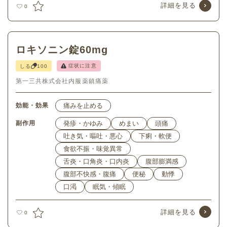
詳細を見る
0
ロキソニン錠60mg
症状に注意
しる
100
第一三共株式会社
内服薬
鎮痛薬
効能・効果
痛みを止める
副作用
発疹・かゆみ
めまい
頭痛
吐き気・嘔吐・悪心
下痢・軟便
食欲不振・味覚異常
舌炎・口角炎・口内炎
腹部膨満感
腹部不快感・腹痛
便秘
動悸
口渇
眠気・傾眠
詳細を見る
0