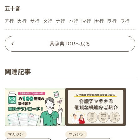
五十音
ア行
カ行
サ行
タ行
ナ行
ハ行
マ行
ヤ行
ラ行
ワ行
薬辞典TOPへ戻る
関連記事
マガジン
マガジン