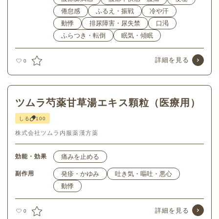
倦怠感
ふるえ・振戦
冷や汗
動悸
排尿障害・尿失禁
口渇
ふらつき・転倒
眠気・傾眠
詳細を見る
0
ツムラ芍薬甘草湯エキス顆粒（医療用）
しる
100
株式会社ツムラ
内服薬
漢方薬
効能・効果
痛みを止める
副作用
発疹・かゆみ
吐き気・嘔吐・悪心
動悸
詳細を見る
0