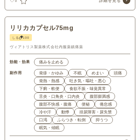
詳細を見る
0
リリカカプセル75mg
しる
100
ヴィアトリス製薬株式会社
内服薬
鎮痛薬
効能・効果
痛みを止める
副作用
発疹・かゆみ
不眠
めまい
頭痛
発熱・熱感
吐き気・嘔吐・悪心
下痢・軟便
食欲不振・味覚異常
舌炎・口角炎・口内炎
腹部膨満感
腹部不快感・腹痛
便秘
倦怠感
冷や汗
動悸
排尿障害・尿失禁
口渇
ふらつき・転倒
抑うつ
眠気・傾眠