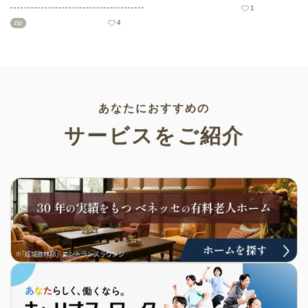
グメモリのトレーニングとして
う高齢者向けイラスト素材か
1
も活用できる脳トレ問題です。
ら、ハロウィンにちなんだおば
zip
4
こちらは会員登録をすると無料
けやかぼちゃなどの素材をご紹
でプリントすることができるの
介します。いずれも万人受けす
でぜひご活用ください！
るデザインで背景は透明処理済
み。商用利用もOKなので制作に
ご活用ください。
あなたにおすすめの
サービスをご紹介