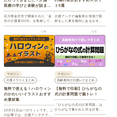
に行ってきました！介護・
の梅の名所おすすめスポッ
医療の学びと体験が詰まっ
ト5選
た1日。
石川県金沢市で開催された「金
介護アンテナ編集部が現地で取
沢の介護展2026」を取材してき
材をした東京都内にあるおすす
ました。医師による人気講演か
めの梅の名所を５選紹介しま
ら、気軽に参加できるミニ講
す。見どころはもちろんのこと
0
1
座、体験型の企業ブースまで、
バリアフリーの設備面について
介護・医療・健康の“学び・体
も紹介しているので、介護施設
験・相談”が一度にできる、見ど
などでの外出アクティビティの
ころ満載のイベントの様子をレ
事前チェックの際にぜひ参考に
ポートします。
してください。
マガジン
マガジン
…
介護イラストまとめ
高齢者向け介護レクまとめ
無料で使える！ハロウィン
【無料で印刷】ひらがなの
のかわいいイラストおすす
式の計算問題で脳トレ！
め素材集
「ひらがなの式の計算問題」は
ひらがなで書かれた式を計算す
10月31日はハロウィンです。こ
る問題です。想像力やワーキン
の記事では、介護アンテナで扱