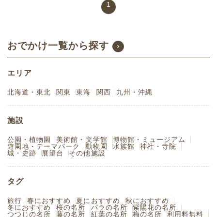
1
おでかけ一覧から探す
エリア
北海道・東北
関東
東海
関西
九州・沖縄
施設
公園・植物園
美術館・文学館
博物館・ミュージアム
遊園地・テーマパーク
動物園
水族館
神社・寺院
城・史跡
展望台
その他施設
タグ
旅行
春におすすめ
夏におすすめ
秋におすすめ
冬におすすめ
桜の名所
バラの名所
紫陽花の名所
つつじの名所
藤の名所
紅葉の名所
梅の名所
利用料無料