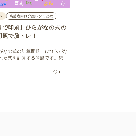
ン
高齢者向け介護レクまとめ
料で印刷】ひらがなの式の
問題で脳トレ！
がなの式の計算問題」はひらがな
れた式を計算する問題です。想像
ーキングメモリのトレーニングと
活用できる脳トレ問題です。こち
1
員登録をすると無料でプリントす
ができるのでぜひご活用くださ