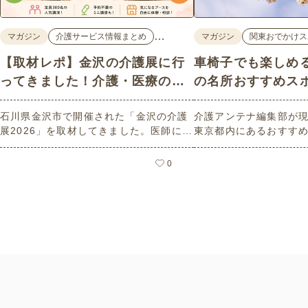
…
マガジン
介護サービス情報まとめ
マガジン
関東おでかけス
【取材レポ】金沢の介護展に行
車椅子でも楽しめ
ってきました！介護・医療の学
の名所おすすめス
びと体験が詰まった1日。
石川県金沢市で開催された「金沢の介護
介護アンテナ編集部が
展2026」を取材してきました。医師によ
東京都内にあるおすす
る人気講演から、気軽に参加できるミニ
選紹介します。見どこ
講座、体験型の企業ブースまで、介護・
とバリアフリーの設備
0
医療・健康の“学び・体験・相談”が一度
しているので、介護施
にできる、見どころ満載のイベントの様
クティビティの事前チ
子をレポートします。
参考にしてください。