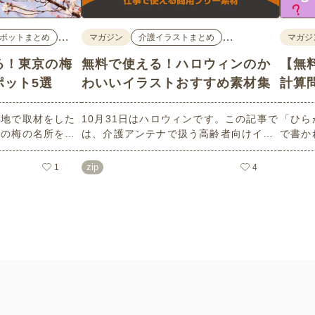
…
…
ポットまとめ
マガジン
介護イラストまとめ
マガジ
る！東京の梅
無料で使える！ハロウィンのか
【無
ポット5選
わいいイラストおすすめ素材集
計算
現地で取材をした
10月31日はハロウィンです。この記事で
「ひら
めの梅の名所を５
は、介護アンテナで扱う高齢者向けイラ
で書か
ろはもちろんのこ
スト素材から、ハロウィンにちなんだお
力やワ
面についても紹介
ばけやかぼちゃなどの素材をご紹介しま
しても
zip
1
4
設などでの外出ア
す。いずれも万人受けするデザインで背
らは会
ェックの際にぜひ
景は透明処理済み。商用利用もOKなので
ること
制作にご活用ください。
い！