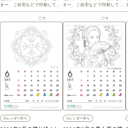
ター、ご自宅などで印刷してお
ター、ご自宅などで印刷してお
ク素材)
使いいただける無料の高齢者向
使いいただける無料の高齢者向
け介護レク素材 2026年6月の塗
け介護レク素材 2026年6月の塗
0
0
り絵カレンダー「傘」（カレン
り絵カレンダー「カラーピーマ
ダー作り・初級）です。 関連キ
ン」（カレンダー作り・上級）
ーワード：六月・水無月・Jun
です。 関連キーワード：六月・
級
e・６月・かさ・雨具・レイン
水無月・June・６月・パプリ
カ・夏野菜・野菜・カラフル
カレンダー作り
カレンダー作り