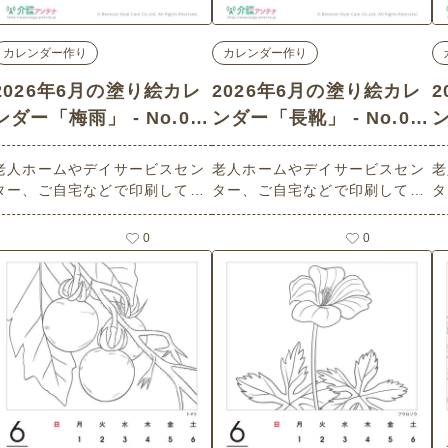
カレンダー作り
カレンダー作り
2026年6月の塗り絵カレ
2026年6月の塗り絵カレ
ンダー「梅雨」 - No.02
ンダー「長靴」 - No.02
ン
721 (中級/カレンダー作
719 (初級/カレンダー作
2
老人ホームやデイサービスセン
老人ホームやデイサービスセン
老
りの介護レク素材)
りの介護レク素材)
ター、ご自宅などで印刷してお
ター、ご自宅などで印刷してお
タ
使いいただける無料の高齢者向
使いいただける無料の高齢者向
使
け介護レク素材 2026年6月の塗
け介護レク素材 2026年6月の塗
け
0
0
り絵カレンダー「梅雨」（カレ
り絵カレンダー「長靴」（カレ
り
ンダー作り・中級）です。 関連
ンダー作り・初級）です。 関連
レ
キーワード：六月・水無月・Ju
キーワード：六月・水無月・Ju
連
ne・６月・つゆ・あめ・紫陽
ne・６月・ながぐつ・雨具・レ
J
花・雨具
インブーツ・梅雨
野