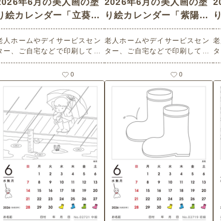
2026年6月の美人画の塗
2026年6月の美人画の塗
り絵カレンダー「立葵と
り絵カレンダー「紫陽花
着物姿の女性」 - No.02
と微笑む着物姿の女性」
す
老人ホームやデイサービスセン
老人ホームやデイサービスセン
老
726 (上級/カレンダー作
- No.02725 (上級/カレン
2
ター、ご自宅などで印刷してお
ター、ご自宅などで印刷してお
タ
りの介護レク素材)
ダー作りの介護レク素材)
使いいただける無料の高齢者向
使いいただける無料の高齢者向
使
け介護レク素材 2026年6月の美
け介護レク素材 2026年6月の美
け
0
0
人画の塗り絵カレンダー「立葵
人画の塗り絵カレンダー「紫陽
人
と着物姿の女性」（カレンダー
花と微笑む着物姿の女性」（カ
差
作り・上級）です。 関連キーワ
レンダー作り・上級）です。 関
ー
ード：六月・水無月・June・６
連キーワード：六月・水無月・
ワ
月・たちあおい・花・和装・風
June・６月・美人画・和装・き
６
情
もの・あじさい・風情
情