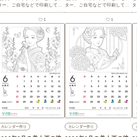
ター、ご自宅などで印刷してお
ター、ご自宅などで印刷してお
タ
ク素材)
ク素材)
使いいただける無料の高齢者向
使いいただける無料の高齢者向
使
け介護レク素材 2026年6月の塗
け介護レク素材 2026年6月の塗
け
1
1
り絵カレンダー「アンブレラス
り絵カレンダー「カーネーショ
り
カイ」（カレンダー作り・上
ン」（カレンダー作り・上級）
ン
）です。 関連キーワード：六
です。 関連キーワード：六月・
です。 
月・水無月・June・６月・か
水無月・June・６月・母の日・
水
さ・カラフル・イベント・街歩
ははの日・花・フラワー・かー
は
き・おでかけ
ねーしょん
ね
カレンダー作り
カレンダー作り