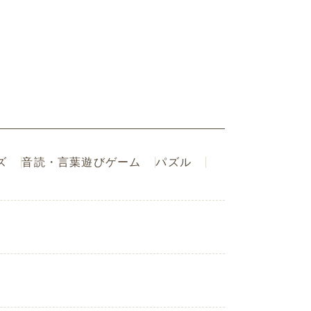
ズ
音読・言葉遊びゲーム
パズル