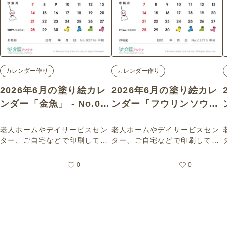
カレンダー作り
カレンダー作り
2026年6月の塗り絵カレ
2026年6月の塗り絵カレ
ンダー「金魚」 - No.02
ンダー「フウリンソウ」
716 (中級/カレンダー作
- No.02715 (中級/カレン
老人ホームやデイサービスセン
老人ホームやデイサービスセン
りの介護レク素材)
ダー作りの介護レク素材)
ター、ご自宅などで印刷してお
ター、ご自宅などで印刷してお
使いいただける無料の高齢者向
使いいただける無料の高齢者向
け介護レク素材 2026年6月の塗
け介護レク素材 2026年6月の塗
0
0
り絵カレンダー「金魚」（カレ
り絵カレンダー「フウリンソ
ンダー作り・中級）です。 関連
ウ」（カレンダー作り・中級）
キーワード：六月・水無月・Ju
です。 関連キーワード：六月・
ne・６月・きんぎょ・縁日・夏
水無月・June・６月・ふうりん
祭り・涼・水辺
そう・花・初夏・ベルフラワー