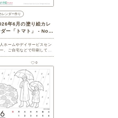
カレンダー作り
2026年6月の塗り絵カレ
ダー「トマト」 - No.0
717 (上級/カレンダー作
人ホームやデイサービスセン
りの介護レク素材)
ー、ご自宅などで印刷してお
いいただける無料の高齢者向
介護レク素材 2026年6月の塗
0
絵カレンダー「トマト」（カ
ンダー作り・上級）です。 関
キーワード：六月・水無月・
une・６月・とまと・夏野菜・
菜・収穫