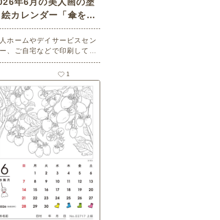
2026年6月の美人画の塗
り絵カレンダー「傘を差
着物姿の女性」 - No.0
人ホームやデイサービスセン
724 (中級/カレンダー作
ー、ご自宅などで印刷してお
りの介護レク素材)
いいただける無料の高齢者向
介護レク素材 2026年6月の美
1
画の塗り絵カレンダー「傘を
す着物姿の女性」（カレンダ
作り・中級）です。 関連キー
ード：六月・水無月・June・
月・和装・きもの・和傘・風