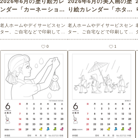
2026年6月の塗り絵カレ
2026年6月の美人画の塗
ンダー「カーネーショ
り絵カレンダー「ホタル
ン」 - No.02728 (初級/
ブクロと着物姿の女性」
老人ホームやデイサービスセン
老人ホームやデイサービスセン
カレンダー作りの介護レ
- No.02727 (上級/カレン
ター、ご自宅などで印刷してお
ター、ご自宅などで印刷してお
ク素材)
ダー作りの介護レク素材)
使いいただける無料の高齢者向
使いいただける無料の高齢者向
け介護レク素材 2026年6月の塗
け介護レク素材 2026年6月の美
0
1
り絵カレンダー「カーネーショ
人画の塗り絵カレンダー「ホタ
ン」（カレンダー作り・初級）
ルブクロと着物姿の女性」（カ
です。 関連キーワード：六月・
レンダー作り・上級）です。 関
水無月・June・６月・母の日・
連キーワード：六月・水無月・
ははの日・花・フラワー・かー
June・６月・ほたるぶくろ・
ねーしょん
花・美人画・和装・風情