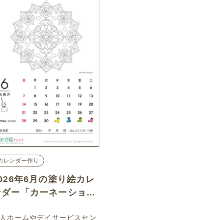
カレンダー作り
2026年6月の塗り絵カレ
ンダー「カーネーショ
」 - No.02729 (中級/
人ホームやデイサービスセン
カレンダー作りの介護レ