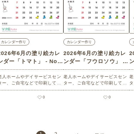
カレンダー作り
カレンダー作り
2026年6月の塗り絵カレ
2026年6月の塗り絵カレ
ンダー「トマト」 - No.0
ンダー「フウロソウ」 -
2714 (初級/カレンダー作
No.02713 (初級/カレン
-
老人ホームやデイサービスセン
老人ホームやデイサービスセン
老
りの介護レク素材)
ダー作りの介護レク素材)
ター、ご自宅などで印刷してお
ター、ご自宅などで印刷してお
タ
使いいただける無料の高齢者向
使いいただける無料の高齢者向
使
け介護レク素材 2026年6月の塗
け介護レク素材 2026年6月の塗
け
0
0
り絵カレンダー「トマト」（カ
り絵カレンダー「フウロソウ」
り
レンダー作り・初級）です。 関
（カレンダー作り・初級）で
歩
連キーワード：六月・水無月・
す。 関連キーワード：六月・水
です。 
June・６月・とまと・夏野菜・
無月・June・６月・ふうろそ
水
野菜・収穫
う・花・初夏・花壇
具