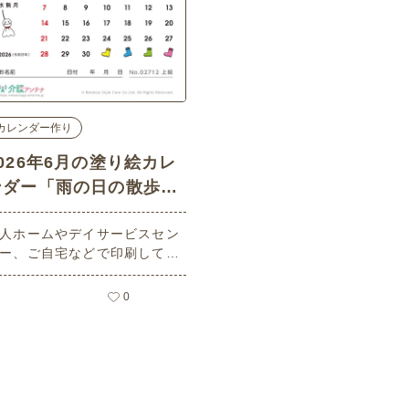
カレンダー作り
2026年6月の塗り絵カレ
ンダー「雨の日の散歩」
 No.02712 (上級/カレン
人ホームやデイサービスセン
ダー作りの介護レク素材)
ー、ご自宅などで印刷してお
いいただける無料の高齢者向
介護レク素材 2026年6月の塗
0
絵カレンダー「雨の日の散
」（カレンダー作り・上級）
関連キーワード：六月・
無月・June・６月・あめ・雨
・レインコート