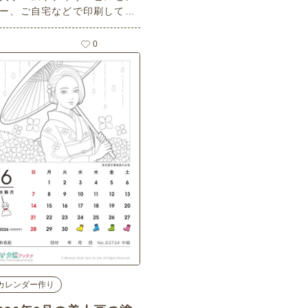
ー、ご自宅などで印刷してお
ク素材)
いいただける無料の高齢者向
介護レク素材 2026年6月の塗
0
絵カレンダー「カーネーショ
」（カレンダー作り・中級）
関連キーワード：六月・
無月・June・６月・母の日・
はの日・花・フラワー・かー
ーしょん
カレンダー作り