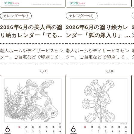
カレンダー作り
カレンダー作り
2026年6月の美人画の塗
2026年6月の塗り絵カレ
り絵カレンダー「てるて
ンダー「狐の嫁入り」 -
る坊主をつるす女性」 -
No.02722 (中級/カレン
老人ホームやデイサービスセン
老人ホームやデイサービスセン
No.02723 (初級/カレン
ダー作りの介護レク素材)
ター、ご自宅などで印刷してお
ター、ご自宅などで印刷してお
ダー作りの介護レク素材)
使いいただける無料の高齢者向
使いいただける無料の高齢者向
け介護レク素材 2026年6月の美
け介護レク素材 2026年6月の塗
0
0
人画の塗り絵カレンダー「てる
り絵カレンダー「狐の嫁入り」
てる坊主をつるす女性」（カレ
（カレンダー作り・中級）で
ンダー作り・初級）です。 関連
す。 関連キーワード：六月・水
キーワード：六月・水無月・Ju
無月・June・６月・きつね・天
ne・６月・晴れ・はれ・願い・
気雨・にわか雨
和装