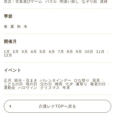
音読・言葉遊びゲーム
パズル
間違い探し
なぞり絵
迷路
季節
春
夏
秋
冬
開催月
1月
2月
3月
4月
5月
6月
7月
8月
9月
10月
11月
12月
イベント
正月
節分・豆まき
バレンタインデー
ひな祭り
花見
こどもの日
母の日
父の日
梅雨
七夕
夏祭り
敬老の日
運動会
ハロウィン
クリスマス
年末
介護レクTOPへ戻る