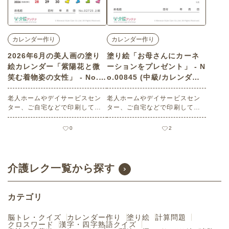
カレンダー作り
カレンダー作り
2026年6月の美人画の塗り
塗り絵「お母さんにカーネ
絵カレンダー「紫陽花と微
ーションをプレゼント」 - N
笑む着物姿の女性」 - No.0
o.00845 (中級/カレンダー
2725 (上級/カレンダー作り
作りの介護レク素材)
の介護レク素材)
老人ホームやデイサービスセン
老人ホームやデイサービスセン
ター、ご自宅などで印刷してお
ター、ご自宅などで印刷してお
使いいただける無料の高齢者向
使いいただける無料の高齢者向
け介護レク素材 2026年6月の美
け介護レク素材 塗り絵「お母さ
0
2
人画の塗り絵カレンダー「紫陽
んにカーネーションをプレゼン
花と微笑む着物姿の女性」（カ
ト」（塗り絵・中級）です。 関
レンダー作り・上級）です。 関
連キーワード：五月・皐月・Ma
連キーワード：六月・水無月・J
y・母の日・女の子・カーネーシ
介護レク一覧から探す
une・６月・美人画・和装・きも
ョン
の・あじさい・風情
カテゴリ
脳トレ・クイズ
カレンダー作り
塗り絵
計算問題
クロスワード
漢字・四字熟語クイズ