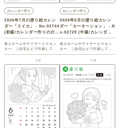
カレンダー作り
カレンダー作り
2026年7月の塗り絵カレン
2026年6月の塗り絵カレン
ダー「スイカ」 - No.02744
ダー「カーネーション」 - N
(初級/カレンダー作りの介護
o.02729 (中級/カレンダー
レク素材)
作りの介護レク素材)
老人ホームやデイサービスセン
老人ホームやデイサービスセン
ター、ご自宅などで印刷してお
ター、ご自宅などで印刷してお
使いいただける無料の高齢者向
使いいただける無料の高齢者向
け介護レク素材 2026年7月の塗
け介護レク素材 2026年6月の塗
0
0
り絵カレンダー「スイカ」（カ
り絵カレンダー「カーネーショ
レンダー作り・初級）です。 関
ン」（カレンダー作り・中級）
連キーワード：七月・文月・Jul
です。 関連キーワード：六月・
y・７月・すいか・夏の果物・果
水無月・June・６月・母の日・
物・くだもの
ははの日・花・フラワー・かー
ねーしょん