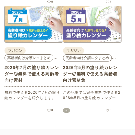
花モチーフのイラストや秋の思
花モチーフのイラストや夏の思
0
4
い出のイラストなど、使いやす
い出のイラストなど、使いやす
いレクリエーション素材満載で
い素材満載です！商用フリーで
す！商用フリーで無料のためお
無料のためお気軽にさまざまな
気軽にさまざまなシーンでお使
シーンでお使いいただけます。
いいただけます。
マガジン
マガジン
…
…
高齢者向け介護レクまとめ
高齢者向け介護レクまとめ
2026年7月の塗り絵カレン
2026年5月の塗り絵カレン
ダー◎無料で使える高齢者
ダー◎無料で使える高齢者
向け素材
向け素材集
無料で使える2026年7月の塗り
この記事では完全無料で使える2
絵カレンダーを紹介します。子
026年5月の塗り絵カレンダーを
どもから高齢者までどなたでも
ご紹介します。こどもの日や母
お使いいただけて、花や植物な
の日などの季節感を感じられる
8
zip
8
どの人気モチーフもあり、簡単
塗り絵が満載です！商用フリー
なものから大人の塗り絵など難
でさまざまなシーンで無制限で
易度も選べます！当サイトでし
お使いいただけます。
かダウンロードできない塗り絵