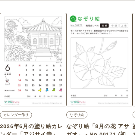
カレンダー作り
なぞり絵
2026年6月の塗り絵カレ
なぞり絵「8月の花 アサ
ンダー「アジサイ寺」 -
ガオ」 - No.00171 (初