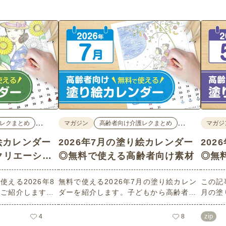
…
…
レクまとめ
マガジン
高齢者向け介護レクまとめ
マガジ
り絵カレンダー
2026年7月の塗り絵カレンダー
20
クリエーショ
◎無料で使える高齢者向け素材
◎無
集
える2026年8
無料で使える2026年7月の塗り絵カレン
この記
をご紹介します。
ダーを紹介します。子どもから高齢者ま
月の塗
ーフのイラストや
でどなたでもお使いいただけて、花や植
こども
など、使いやすい
物などの人気モチーフもあり、簡単なも
られる
zip
4
8
リーで無料のため
のから大人の塗り絵など難易度も選べま
さまざ