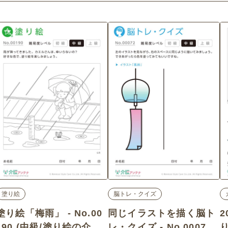
塗り絵
脳トレ・クイズ
塗り絵「梅雨」 - No.00
同じイラストを描く脳ト
190 (中級/塗り絵の介護
レ・クイズ - No.00072