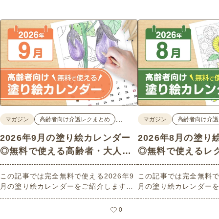
…
マガジン
高齢者向け介護レクまとめ
マガジン
高齢者向け介護
2026年9月の塗り絵カレンダー
2026年8月の塗
◎無料で使える高齢者・大人向
◎無料で使えるレ
け素材
ン素材
この記事では完全無料で使える2026年9
この記事では完全無料で使
月の塗り絵カレンダーをご紹介します。
月の塗り絵カレンダー
人気で定番のお花モチーフのイラストや
人気で定番のお花モチ
秋の思い出のイラストなど、使いやすい
夏の思い出のイラスト
0
レクリエーション素材満載です！商用フ
素材満載です！商用フ