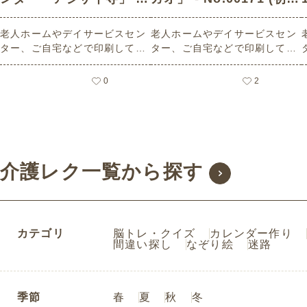
No.02706 (上級/カレン
級/なぞり絵の介護レク素
老人ホームやデイサービスセン
老人ホームやデイサービスセン
ダー作りの介護レク素材)
材)
ター、ご自宅などで印刷してお
ター、ご自宅などで印刷してお
使いいただける無料の高齢者向
使いいただける無料の高齢者向
け介護レク素材 2026年6月の塗
け介護レク素材（なぞり絵・初
0
2
り絵カレンダー「アジサイ寺」
級）です。
（カレンダー作り・上級）で
す。 関連キーワード：六月・水
無月・June・６月・紫陽花・あ
じさい・お寺・散策・風景・花
介護レク一覧から探す
カテゴリ
脳トレ・クイズ
カレンダー作り
間違い探し
なぞり絵
迷路
季節
春
夏
秋
冬