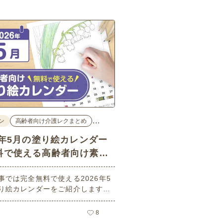
…
ン
高齢者向け介護レクまとめ
26年5月の塗り絵カレンダー
料で使える高齢者向け素材
事では完全無料で使える2026年5
り絵カレンダーをご紹介します。
の日や母の日などの季節感を感じ
塗り絵が満載です！商用フリーで
8
まなシーンで無制限でお使いいた