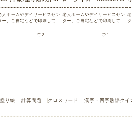
レク素材)
(中級/脳トレ・クイズの
老人ホームやデイサービスセン
老人ホームやデイサービスセン
老
介護レク素材)
N
ター、ご自宅などで印刷してお
ター、ご自宅などで印刷してお
タ
使いいただける無料の高齢者向
使いいただける無料の高齢者向
使
け介護レク素材（塗り絵・中
け介護レク素材（脳トレ・クイ
け
2
1
級）です。
ズ・中級）です。
人
り
ン
キ
y
日
塗り絵
計算問題
クロスワード
漢字・四字熟語クイ