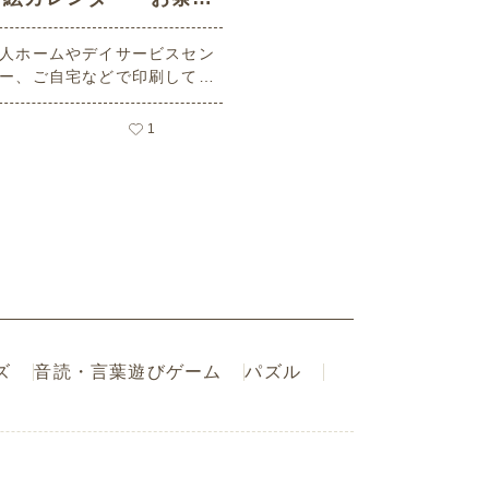
のお面と浴衣の少女」 -
人ホームやデイサービスセン
o.02755 (中級/カレン
ー、ご自宅などで印刷してお
ダー作りの介護レク素材)
いいただける無料の高齢者向
介護レク素材 2026年7月の美
1
画の塗り絵カレンダー「お祭
のお面と浴衣の少女」（カレ
ダー作り・中級）です。 関連
ーワード：七月・文月・Jul
・７月・おめん・ゆかた・縁
・屋台・夏の風物詩
ズ
音読・言葉遊びゲーム
パズル