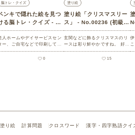
脳トレ・クイズ
塗り絵
ペンキで隠れた絵を見つ
塗り絵「クリスマスリー
ける脳トレ・クイズ - N
ス」 - No.00236 (初級/
N
o.00755 (上級/脳トレ・
塗り絵の介護レク素材)
老人ホームやデイサービスセン
玄関などに飾るクリスマスのリ
伊
クイズの介護レク素材)
ター、ご自宅などで印刷してお
ースは彩り鮮やかですね。 好き
こ
使いいただける無料の高齢者向
な色で、塗り絵を楽しみましょ
ん
け介護レク素材（脳トレ・クイ
う。 老人ホームやデイサービス
楽
0
15
ズ・上級）です。
センター、ご自宅などで印刷し
デ
てお使いいただける無料の高齢
な
者向け介護レク素材（塗り絵・
る
初級）です。 関連キーワード：
材
１２月・十二月・師走・クリス
マス・リース・装飾
塗り絵
計算問題
クロスワード
漢字・四字熟語クイ