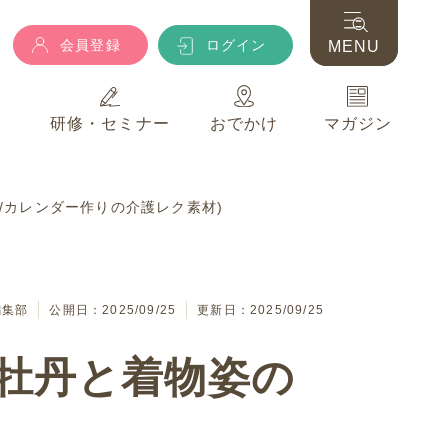
会員登録
ログイン
MENU
典
研修・セミナー
おでかけ
マガジン
会員登録
ログイン
MENU
上級/カレンダー作りの介護レク素材)
典
研修・セミナー
おでかけ
マガジン
編集部
公開日：2025/09/25
更新日：2025/09/25
葉牡丹と着物姿の