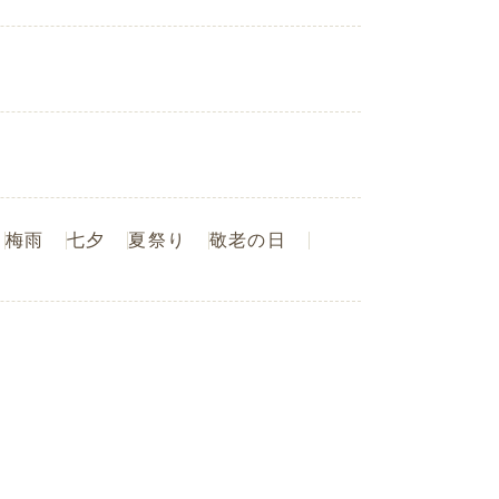
梅雨
七夕
夏祭り
敬老の日