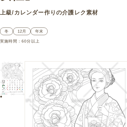
上級
/
カレンダー作り
の介護レク素材
冬
12月
年末
実施時間：
60分以上