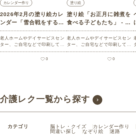
カレンダー作り
塗り絵
2026年2月の塗り絵カレ
塗り絵「お正月に雑煮を
ンダー「雪合戦をする子
食べる子どもたち」 - N
どもたち」 - No.02574
o.00013 (上級/塗り絵の
老人ホームやデイサービスセン
老人ホームやデイサービスセン
(上級/カレンダー作りの
介護レク素材)
ター、ご自宅などで印刷してお
ター、ご自宅などで印刷してお
介護レク素材)
使いいただける無料の高齢者向
使いいただける無料の高齢者向
け介護レク素材 2026年2月の塗
け介護レク素材（塗り絵・上
0
0
り絵カレンダー「雪合戦をする
級）です。
子どもたち」（カレンダー作
り・上級）です。 関連キーワー
ド：二月・如月・February・２
月・昭和の風景・雪だるま・雪
遊び
介護レク一覧から探す
カテゴリ
脳トレ・クイズ
カレンダー作り
間違い探し
なぞり絵
迷路