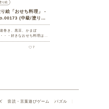
塗り絵
塗り絵「おせち料理」 -
o.00173 (中級/塗り絵
の介護レク素材)
達巻き、黒豆、かまぼ
・・・好きなおせち料理はな
ですか？ 好きな色で塗り絵を
しみましょう。 老人ホームや
7
イサービスセンター、ご自宅
どで印刷してお使いいただけ
無料の高齢者向け介護レク素
（塗り絵・中級）です。
ズ
音読・言葉遊びゲーム
パズル