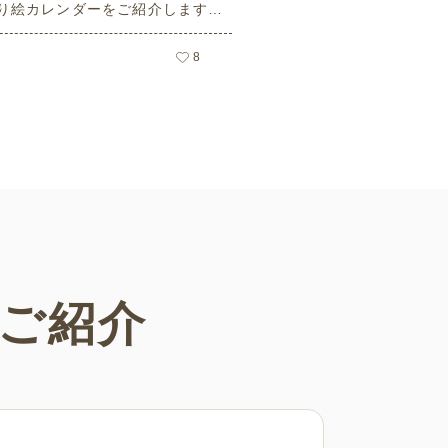
り絵カレンダーをご紹介します。
の日や母の日などの季節感を感じ
塗り絵が満載です！商用フリーで
8
まなシーンで無制限でお使いいた
す。
ご紹介