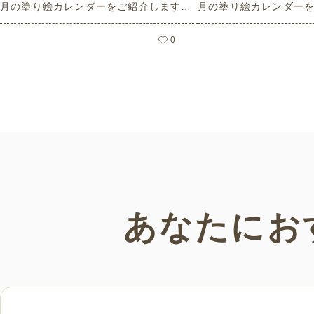
月の塗り絵カレンダーをご紹介します。
月の塗り絵カレンダー
人気で定番のお花モチーフのイラストや
人気で定番のお花モチ
秋の思い出のイラストなど、使いやすい
夏の思い出のイラスト
0
レクリエーション素材満載です！商用フ
素材満載です！商用フ
リーで無料のためお気軽にさまざまなシ
お気軽にさまざまなシ
ーンでお使いいただけます。
だけます。
あなたにお