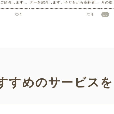
をご紹介します。
ダーを紹介します。子どもから高齢者ま
月の塗
ーフのイラストや
でどなたでもお使いいただけて、花や植
こども
など、使いやすい
物などの人気モチーフもあり、簡単なも
られる
zip
4
8
リーで無料のため
のから大人の塗り絵など難易度も選べま
さまざ
ーンでお使いいた
す！当サイトでしかダウンロードできな
だけま
い塗り絵素材です。ぜひさまざまなシー
ンでご活用ください。
すすめの
サービスを