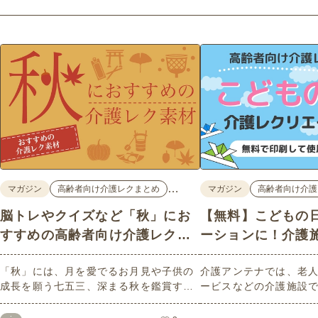
…
マガジン
高齢者向け介護レクまとめ
マガジン
高齢者向け介護
脳トレやクイズなど「秋」にお
【無料】こどもの
すすめの高齢者向け介護レク素
ーションに！介護
材
高齢者向けレク素
「秋」には、月を愛でるお月見や子供の
介護アンテナでは、老
成長を願う七五三、深まる秋を鑑賞する
ービスなどの介護施設
紅葉狩りなど、心を和ませるイベントが
る高齢者向けレク素材
たくさんあります。今回は介護アンテナ
います。今回はそのな