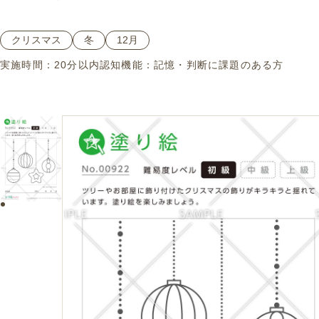
クリスマス
冬
12月
実施時間：
20分以内
認知機能：
記憶・判断に課題のある方