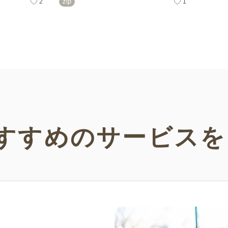
zip
2
1
をピックアップし
で多数！ぜひ介護施設や保育園、小学
す。か
すべて無料・無制
校、公民館などさまざまなシーンでご活
チェッ
す。
用ください。
すすめの
サービスを