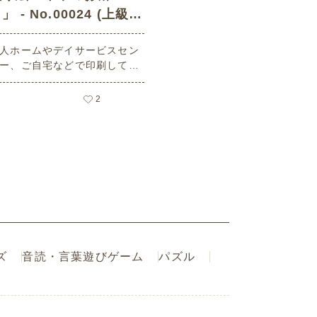
」 - No.00024 (上級/
塗り絵の介護レク素材)
人ホームやデイサービスセン
ー、ご自宅などで印刷してお
いいただける無料の高齢者向
介護レク素材（塗り絵・上
2
）です。
ズ
音読・言葉遊びゲーム
パズル