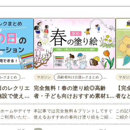
…
…
レクまとめ
マガジン
高齢者向け介護レクまとめ
マガジ
日のレクリエ
完全無料！春の塗り絵◎高齢
【完
施設で使える
者・子ども向けおすすめ素材18
者な
材
選
人ホームやデイサ
本記事では完全無料＆プリントしてすぐ
この記
でご利用いただけ
使えるおすすめの春向け塗り絵をご紹介
ご紹介
を多数ご用意して
します。ご高齢者・子どもいずれにも最
人・高
かから、「こども
適な大人向け～子どもでもできるものま
ンも豊