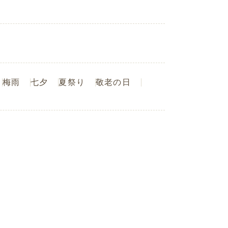
梅雨
七夕
夏祭り
敬老の日