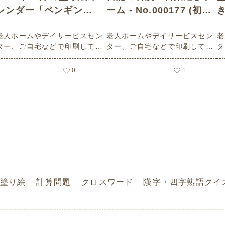
レンダー「ペンギン
ーム - No.000177 (初級/
き
（鳥・動物）」 - No.02
音読・言葉遊びゲームの
老人ホームやデイサービスセン
老人ホームやデイサービスセン
老
474 (初級/カレンダー作
介護レク素材)
ター、ご自宅などで印刷してお
ター、ご自宅などで印刷してお
タ
りの介護レク素材)
使いいただける無料の高齢者向
使いいただける無料の高齢者向
使
け介護レク素材 2025年12月の
け介護レク素材（音読・言葉遊
け
0
1
塗り絵カレンダー「ペンギン
びゲーム・初級）です。
級
（鳥・動物）」（カレンダー作
り・初級）です。 関連キーワー
ド：十二月・師走・Decembe
r・１２月・人鳥・海鳥・南極大
陸
塗り絵
計算問題
クロスワード
漢字・四字熟語クイ