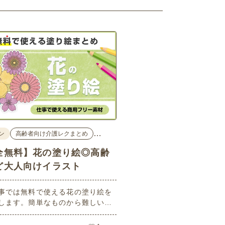
…
ン
高齢者向け介護レクまとめ
全無料】花の塗り絵◎高齢
ど大人向けイラスト
事では無料で使える花の塗り絵を
します。簡単なものから難しい大
齢者向けのものまでバリエーショ
富で、塗り方もそれぞれ楽しめま