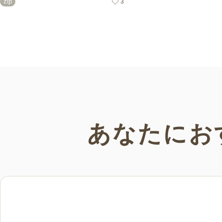
zip
3
オリジナルの秋におすすめの高齢者向け
の日」にちなんだ素材
介護レク素材をご紹介します。窓越し
てご紹介。会員の方は
に、色づく景色の変化を感じながら、楽
限でご利用いただけま
しんでみてはいかがでしょうか。
あなたにお