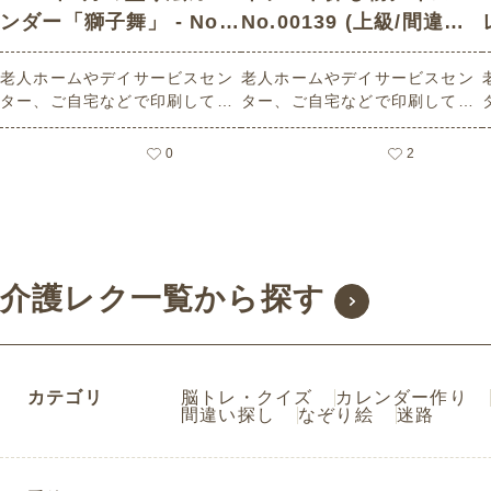
ンダー「獅子舞」 - No.0
No.00139 (上級/間違い
2533 (初級/カレンダー作
探しの介護レク素材)
老人ホームやデイサービスセン
老人ホームやデイサービスセン
りの介護レク素材)
ター、ご自宅などで印刷してお
ター、ご自宅などで印刷してお
使いいただける無料の高齢者向
使いいただける無料の高齢者向
け介護レク素材 2026年1月の塗
け介護レク素材（間違い探し・
0
2
り絵カレンダー「獅子舞」（カ
上級）です。
レンダー作り・初級）です。 関
連キーワード：一月・睦月・Ja
nuary・１月・昭和の風景・獅
子舞い・しし舞い
介護レク一覧から探す
カテゴリ
脳トレ・クイズ
カレンダー作り
間違い探し
なぞり絵
迷路