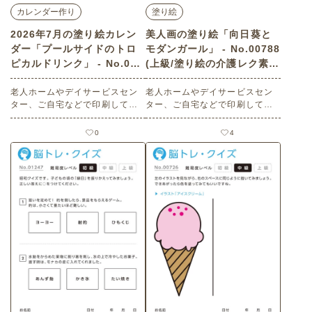
カレンダー作り
塗り絵
2026年7月の塗り絵カレン
美人画の塗り絵「向日葵と
ダー「プールサイドのトロ
モダンガール」 - No.00788
ピカルドリンク」 - No.027
(上級/塗り絵の介護レク素
33 (中級/カレンダー作りの
材)
介護レク素材)
老人ホームやデイサービスセン
老人ホームやデイサービスセン
ター、ご自宅などで印刷してお
ター、ご自宅などで印刷してお
使いいただける無料の高齢者向
使いいただける無料の高齢者向
け介護レク素材 2026年7月の塗
け介護レク素材 美人画の塗り絵
0
4
り絵カレンダー「プールサイド
「向日葵とモダンガール」（塗
のトロピカルドリンク」（カレ
り絵・上級）です。 関連キーワ
ンダー作り・中級）です。 関連
ード：８月・八月・葉月・モ
キーワード：七月・文月・Jul
ガ・ひまわり・ヒマワリ
y・７月・南国・ジュース・バカ
ンス・リゾート