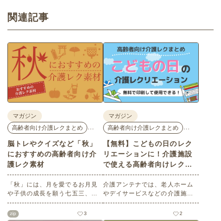
関連記事
マガジン
マガジン
…
…
高齢者向け介護レクまとめ
高齢者向け介護レクまとめ
脳トレやクイズなど「秋」
【無料】こどもの日のレク
におすすめの高齢者向け介
リエーションに！介護施設
護レク素材
で使える高齢者向けレク素
材
「秋」には、月を愛でるお月見
介護アンテナでは、老人ホーム
や子供の成長を願う七五三、深
やデイサービスなどの介護施設
まる秋を鑑賞する紅葉狩りな
でご利用いただける高齢者向け
ど、心を和ませるイベントがた
レク素材を多数ご用意していま
zip
3
2
くさんあります。今回は介護ア
す。今回はそのなかから、「こ