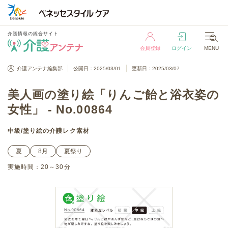
介護情報の総合サイト
会員登録
ログイン
MENU
介護情報の総合サイト
介護アンテナ編集部
公開日：2025/03/01
更新日：2025/03/07
会員登録
ログイン
MENU
美人画の塗り絵「りんご飴と浴衣姿の
女性」 - No.00864
中級
/
塗り絵
の介護レク素材
夏
8月
夏祭り
実施時間：
20～30分