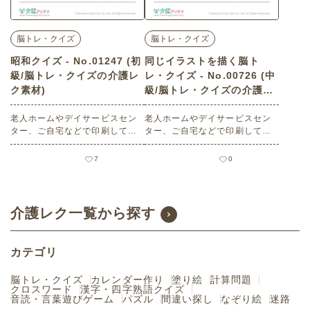
脳トレ・クイズ
脳トレ・クイズ
昭和クイズ - No.01247 (初
同じイラストを描く脳ト
級/脳トレ・クイズの介護レ
レ・クイズ - No.00726 (中
ク素材)
級/脳トレ・クイズの介護レ
ク素材)
老人ホームやデイサービスセン
老人ホームやデイサービスセン
ター、ご自宅などで印刷してお
ター、ご自宅などで印刷してお
使いいただける無料の高齢者向
使いいただける無料の高齢者向
け介護レク素材 昭和クイズ（脳
け介護レク素材（脳トレ・クイ
7
0
トレ・クイズ・初級）です。 関
ズ・中級）です。
連キーワード：昭和時代・昭和
世代・回想法・思い出・縁日・
記憶・懐かしい
介護レク一覧から探す
カテゴリ
脳トレ・クイズ
カレンダー作り
塗り絵
計算問題
クロスワード
漢字・四字熟語クイズ
音読・言葉遊びゲーム
パズル
間違い探し
なぞり絵
迷路