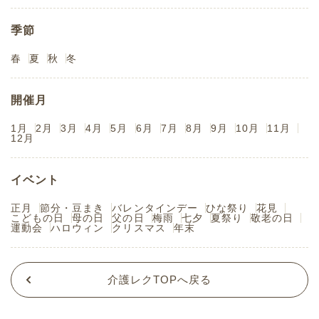
季節
春
夏
秋
冬
開催月
1月
2月
3月
4月
5月
6月
7月
8月
9月
10月
11月
12月
イベント
正月
節分・豆まき
バレンタインデー
ひな祭り
花見
こどもの日
母の日
父の日
梅雨
七夕
夏祭り
敬老の日
運動会
ハロウィン
クリスマス
年末
介護レクTOPへ戻る