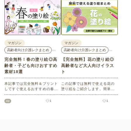
ンテナオリジナルの秋におすす
どもの日」にちなんだ素材をピ
めの高齢者向け介護レク素材を
ックアップしてご紹介。会員の
ご紹介します。窓越しに、色づ
方はすべて無料・無制限でご利
く景色の変化を感じながら、楽
用いただけます。
しんでみてはいかがでしょう
か。
マガジン
マガジン
…
…
高齢者向け介護レクまとめ
高齢者向け介護レクまとめ
完全無料！春の塗り絵◎高
【完全無料】花の塗り絵◎
齢者・子ども向けおすすめ
高齢者など大人向けイラス
素材18選
ト
本記事では完全無料＆プリント
この記事では無料で使える花の
してすぐ使えるおすすめの春向
塗り絵をご紹介します。簡単な
け塗り絵をご紹介します。ご高
ものから難しい大人・高齢者向
齢者・子どもいずれにも最適な
けのものまでバリエーションも
zip
1
1
大人向け～子どもでもできるも
豊富で、塗り方もそれぞれ楽し
のまで多数！ぜひ介護施設や保
めます。かわいい塗り絵をお探
育園、小学校、公民館などさま
しの方はぜひチェックしてみて
ざまなシーンでご活用くださ
ください。
い。