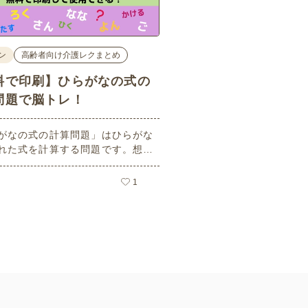
ン
高齢者向け介護レクまとめ
料で印刷】ひらがなの式の
問題で脳トレ！
がなの式の計算問題」はひらがな
れた式を計算する問題です。想像
ーキングメモリのトレーニングと
活用できる脳トレ問題です。こち
1
員登録をすると無料でプリントす
ができるのでぜひご活用くださ