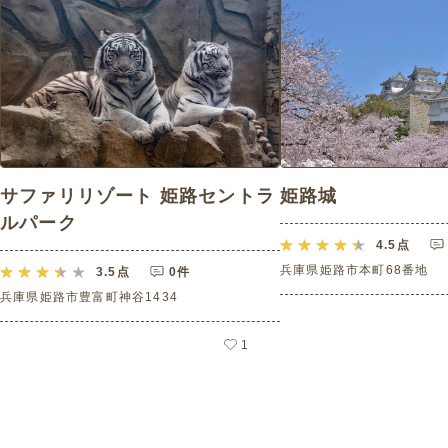
サファリリゾート 姫路セントラ
姫路城
ルパーク
4.5
点
兵庫県姫路市本町68番地
3.5
点
0件
兵庫県姫路市豊富町神谷1434
1