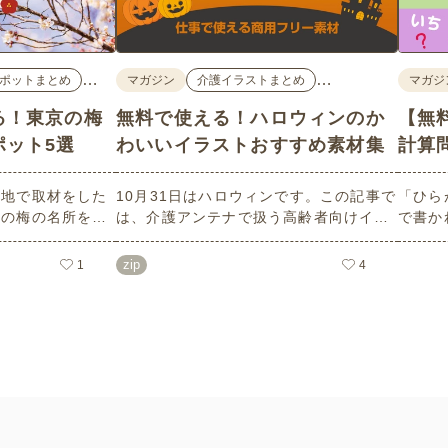
…
…
ポットまとめ
マガジン
介護イラストまとめ
マガジ
る！東京の梅
無料で使える！ハロウィンのか
【無
ポット5選
わいいイラストおすすめ素材集
計算
現地で取材をした
10月31日はハロウィンです。この記事で
「ひら
めの梅の名所を５
は、介護アンテナで扱う高齢者向けイラ
で書か
ろはもちろんのこ
スト素材から、ハロウィンにちなんだお
力やワ
面についても紹介
ばけやかぼちゃなどの素材をご紹介しま
しても
zip
1
4
設などでの外出ア
す。いずれも万人受けするデザインで背
らは会
ェックの際にぜひ
景は透明処理済み。商用利用もOKなので
ること
制作にご活用ください。
い！