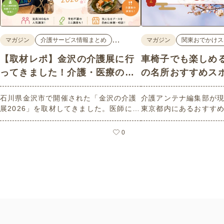
…
マガジン
介護サービス情報まとめ
マガジン
関東おでかけス
【取材レポ】金沢の介護展に行
車椅子でも楽しめ
ってきました！介護・医療の学
の名所おすすめス
びと体験が詰まった1日。
石川県金沢市で開催された「金沢の介護
介護アンテナ編集部が
展2026」を取材してきました。医師によ
東京都内にあるおすす
る人気講演から、気軽に参加できるミニ
選紹介します。見どこ
講座、体験型の企業ブースまで、介護・
とバリアフリーの設備
0
医療・健康の“学び・体験・相談”が一度
しているので、介護施
にできる、見どころ満載のイベントの様
クティビティの事前チ
子をレポートします。
参考にしてください。